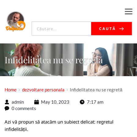
CAUTĂ
Infidelitatea nu se regretă
Home
dezvoltare personala
Infidelitatea nu se regretă
admin
May 10, 2023
7:17 am
0 comments
Azi vă propun să atacăm un subiect delicat: regretul
infidelității.