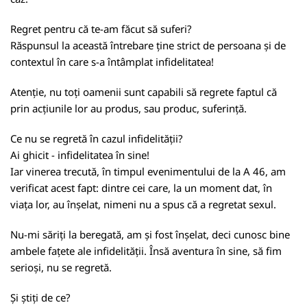
Regret pentru că te-am făcut să suferi?
Răspunsul la această întrebare ține strict de persoana și de
contextul în care s-a întâmplat infidelitatea!
Atenție, nu toți oamenii sunt capabili să regrete faptul că
prin acțiunile lor au produs, sau produc, suferință.
Ce nu se regretă în cazul infidelității?
Ai ghicit - infidelitatea în sine!
Iar vinerea trecută, în timpul evenimentului de la A 46, am
verificat acest fapt: dintre cei care, la un moment dat, în
viața lor, au înșelat, nimeni nu a spus că a regretat sexul.
Nu-mi săriți la beregată, am și fost înșelat, deci cunosc bine
ambele fațete ale infidelității. Însă aventura în sine, să fim
serioși, nu se regretă.
Și știți de ce?