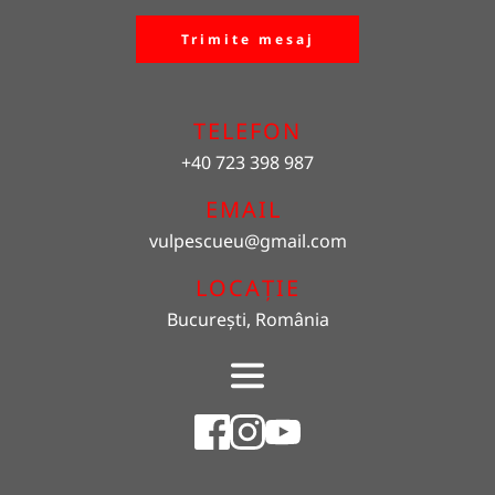
Trimite mesaj
TELEFON
+40 723 398 987
EMAIL 
vulpescueu
@gmail.com
LOCAȚIE
București, România