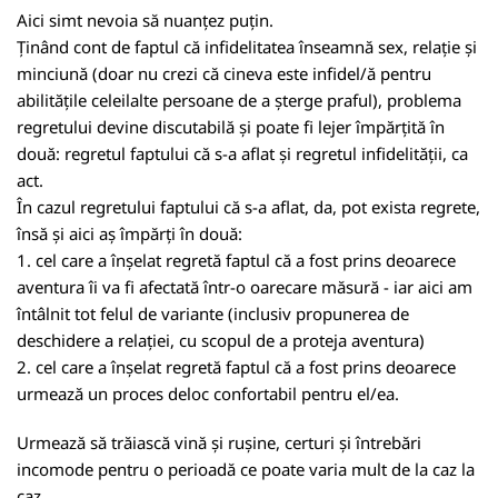
Aici simt nevoia să nuanțez puțin.
Ținând cont de faptul că infidelitatea înseamnă sex, relație și
minciună (doar nu crezi că cineva este infidel/ă pentru
abilitățile celeilalte persoane de a șterge praful), problema
regretului devine discutabilă și poate fi lejer împărțită în
două: regretul faptului că s-a aflat și regretul infidelității, ca
act.
În cazul regretului faptului că s-a aflat, da, pot exista regrete,
însă și aici aș împărți în două:
1. cel care a înșelat regretă faptul că a fost prins deoarece
aventura îi va fi afectată într-o oarecare măsură - iar aici am
întâlnit tot felul de variante (inclusiv propunerea de
deschidere a relației, cu scopul de a proteja aventura)
2. cel care a înșelat regretă faptul că a fost prins deoarece
urmează un proces deloc confortabil pentru el/ea.
Urmează să trăiască vină și rușine, certuri și întrebări
incomode pentru o perioadă ce poate varia mult de la caz la
caz.