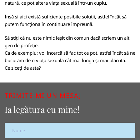
natură, ce pot altera viața sexuală într-un cuplu.
Însă și aici există suficiente posibile soluții, astfel încât să
putem funcționa în continuare împreună.
Să știți că nu este nimic ieșit din comun dacă scriem un alt
gen de profeție.
Ca de exemplu: voi încercă să fac tot ce pot, astfel încât să ne
bucurăm de o viață sexuală cât mai lungă și mai plăcută.
Ce ziceți de asta?
TRIMITE-MI UN MESAJ
Ia legătura cu mine!