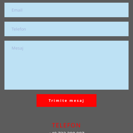
Trimite mesaj
TELEFON