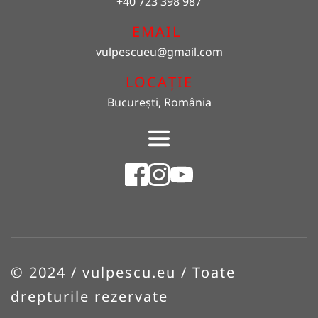
+40 723 398 987
EMAIL 
vulpescueu
@gmail.com
LOCAȚIE
București, România
© 2024 / vulpescu.eu / Toate 
drepturile rezervate