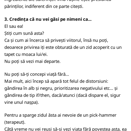
părinților, indiferent din ce parte citești.
3. Credința că nu vei găsi pe nimeni ca...
El sau ea!
Știți cum sună asta?
Ca și cum ai încerca să privești viitorul, însă nu poți,
deoarece privirea iți este obturată de un zid acoperit cu un
tapet cu moaca lui/ei.
Nu poți să vezi mai departe.
Nu poți să-ți concepi viață fără...
Mai mult, aici încep să apară tot felul de distorsiuni:
gândirea în alb și negru, prioritizarea negativului etc... și
gândirea de tip if/then, dacă/atunci (dacă dispare el, sigur
vine unul nașpa).
Pentru a sparge zidul ăsta ai nevoie de un pick-hammer
(terapeut).
Câtă vreme nu vei reuși să-și vezi viața fără povestea asta, ea