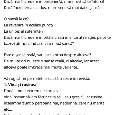
Dacă n-ai încredere în partener/ă, n-are rost să te întorci!
Dacă încrederea s-a dus, n-are sens să mai dai o șansă!
O șansă la ce?
La revenire în același punct?
La un bis al suferinței?
Dacă n-ai încredere în celălalt, sau în viitorul relației, pe ce te
bazezi atunci când acorzi o nouă șansă?
Este o șansă reală, sau este vorba despre altceva?
De multe ori nu este o șansă reală, ci altceva, iar acest
altceva poate îmbrăca mai multe variante.
Vă rog să-mi permiteți o scurtă trecere în revistă:
1. Vina și rușinea!
Două emoții extrem de corozive!
Vină înseamnă 'am făcut ceva rău, sau greșit'', iar rușine
înseamnă 'sunt o persoană rea, nedemnă, care nu merită'
etc...