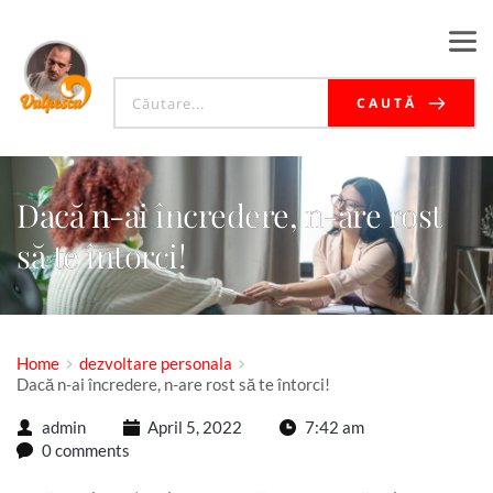
CAUTĂ
Dacă n-ai încredere, n-are rost
să te întorci!
Home
dezvoltare personala
Dacă n-ai încredere, n-are rost să te întorci!
admin
April 5, 2022
7:42 am
0 comments