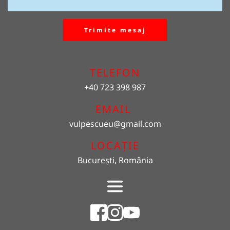
Trimite mesaj
TELEFON
+40 723 398 987
EMAIL 
vulpescueu
@gmail.com
LOCAȚIE
București, România