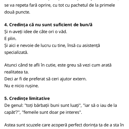
se va repeta fară oprire, cu tot cu pachetul de la primele
două puncte.
4. Credința că nu sunt suficient de bun/ă
Și n-aveți idee de câte ori o văd.
E plin.
Și aici e nevoie de lucru cu tine, însă cu asistență
specializată.
Atunci când te afli în cutie, este greu să vezi cum arată
realitatea ta.
Deci ar fi de preferat să ceri ajutor extern.
Nu e nicio rușine.
5. Credințe limitative
De genul: ''toți bărbații buni sunt luați'', ''iar să o iau de la
capăt'?'', ''femeile sunt doar pe interes''.
Astea sunt scuzele care acoperă perfect dorința ta de a sta în