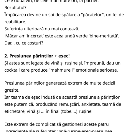
Cele două vin, de cele mai multe ori, la pachet.
Rezultatul?
Împăcarea devine un soi de spălare a ''păcatelor'', un fel de
reabilitare.
Suferința ulterioară nu mai contează.
'Măcar am încercat' este acea undă verde 'bine-meritată'.
Dar... cu ce costuri?
2. Presiunea părinților + eșec!
Și astea sunt legate de vină și rușine și, împreună, dau un
cocktail care produce ''mahmureli'' emotionale serioase.
Presiunea părinților generează extrem de multe decizii
greșite.
Iar teama de eșec indusă de această presiune a părinților
este puternică, producând remușcări, anxietate, teamă de
etichetare, vină și ... în final (tobe....) rușine!
Este extrem de complicat să gestionezi aceste patru
ingrediente ale suferinței: vină-rușine-eșec-presiunea