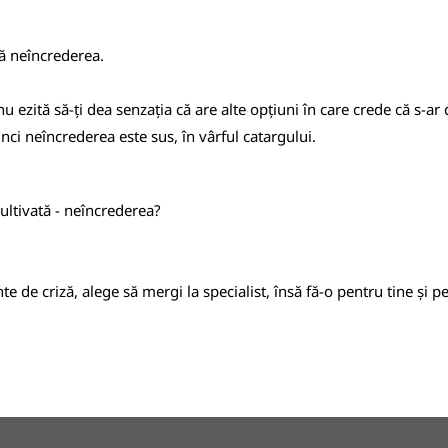
ă neîncrederea.
u ezită să-ți dea senzația că are alte opțiuni în care crede că s-ar
tunci neîncrederea este sus, în vârful catargului.
cultivată - neîncrederea?
de criză, alege să mergi la specialist, însă fă-o pentru tine și pe