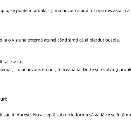
plu, se poate întâmpla - și mă bucur că aud tot mai des asta - ca u
i la o viziune externă atunci când simți că ai pierdut busola.
t face asta.
ă'', ''tu ai nevoie, eu nu'', ''e treaba ta! Du-te și rezolvă-ți prob
uri:
i sau iți dorești. Nu acceptă sub nicio forma să vadă ce se întâmpl