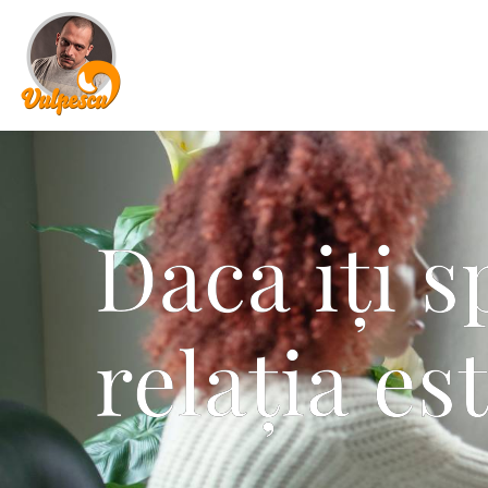
Daca iți s
relația es