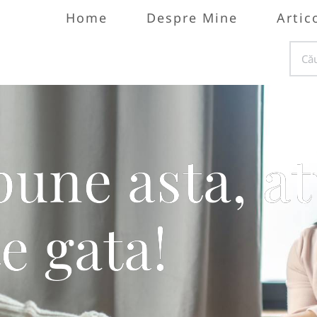
Home
Despre Mine
Artic
pune asta, a
te gata!