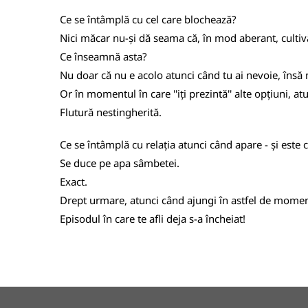
Ce se întâmplă cu cel care blochează?
Nici măcar nu-și dă seama că, în mod aberant, cultiv
Ce înseamnă asta?
Nu doar că nu e acolo atunci când tu ai nevoie, însă n
Or în momentul în care ''iți prezintă'' alte opțiuni, a
Flutură nestingherită.
Ce se întâmplă cu relația atunci când apare - și este 
Se duce pe apa sâmbetei.
Exact.
Drept urmare, atunci când ajungi în astfel de momente 
Episodul în care te afli deja s-a încheiat!