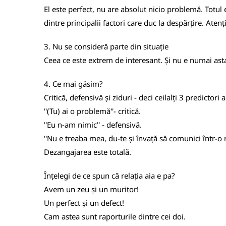
El este perfect, nu are absolut nicio problemă. Totul e
dintre principalii factori care duc la despărțire. Aten
3. Nu se consideră parte din situație
Ceea ce este extrem de interesant. Și nu e numai asta 
4. Ce mai găsim?
Critică, defensivă și ziduri - deci ceilalți 3 predictori a
''(Tu) ai o problemă''- critică.
''Eu n-am nimic'' - defensivă.
''Nu e treaba mea, du-te și învață să comunici într-o rel
Dezangajarea este totală.
Înțelegi de ce spun că relația aia e pa?
Avem un zeu și un muritor!
Un perfect și un defect!
Cam astea sunt raporturile dintre cei doi.