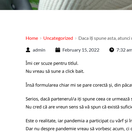
Home
Uncategorized
Daca iți spune asta, atunci 
admin
February 15, 2022
7:32 a
Îmi cer scuze pentru titlul.
Nu vreau să sune a click bait.
Însă formularea chiar mi se pare corectă și, din păca
Serios, dacă partenerul/a iți spune ceea ce urmează s
Nu cred că are vreun sens să vă spun că există sufici
Este o realitate, iar pandemia a participat cu vârf și î
Dar nu despre pandemie vreau să vorbesc acum, ci de