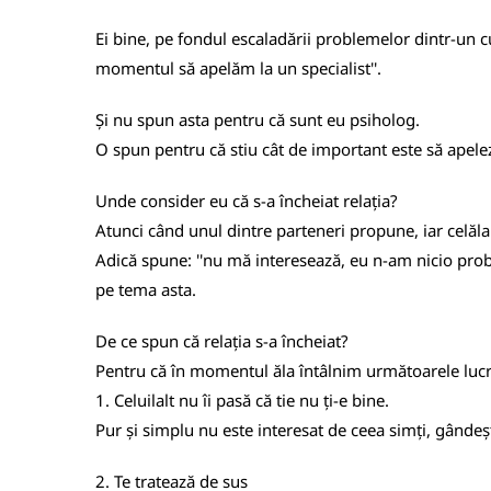
Ei bine, pe fondul escaladării problemelor dintr-un cu
momentul să apelăm la un specialist''.
Și nu spun asta pentru că sunt eu psiholog.
O spun pentru că stiu cât de important este să apelez
Unde consider eu că s-a încheiat relația?
Atunci când unul dintre parteneri propune, iar celălal
Adică spune: ''nu mă interesează, eu n-am nicio problem
pe tema asta.
De ce spun că relația s-a încheiat?
Pentru că în momentul ăla întâlnim următoarele lucr
1. Celuilalt nu îi pasă că tie nu ți-e bine.
Pur și simplu nu este interesat de ceea simți, gândeșt
2. Te tratează de sus