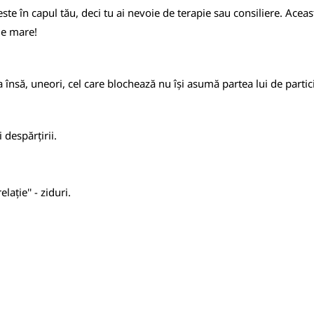
ste în capul tău, deci tu ai nevoie de terapie sau consiliere. Aceas
ție mare!
însă, uneori, cel care blochează nu își asumă partea lui de partici
i despărțirii.
ație'' - ziduri.