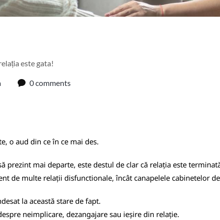
relația este gata!
m
0 comments
te, o aud din ce în ce mai des.
ă prezint mai departe, este destul de clar că relația este terminat
ent de multe relații disfunctionale, încât canapelele cabinetelor d
ndesat la această stare de fapt.
spre neimplicare, dezangajare sau ieșire din relație.