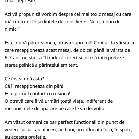
chiar depresie.
Azi vă propun să vorbim despre cel mai toxic mesaj cu care
mă confrunt în ședințele de consiliere: ''Nu ești bun de
nimic!''
Este, după părerea mea, otrava supremă! Copilul, la vârsta la
care recepționează acest mesaj, de obicei până la vârsta de
6-7 ani, nu știe să îl traducă corect și nici să interpreteze
starea psihică a părintelui emitent.
Ce înseamnă asta?
Că îl recepționează din plin!
Este primul contact cu rușinea!
O otravă care îl vă urmări țoață viața, indiferent de
mecanismele de apărare pe care le va dezvolta.
Am văzut oameni ce par perfect funcționali din punct de
vedere social: au afaceri, au bani, au influență însă, în spate,
au aceasta profeție.