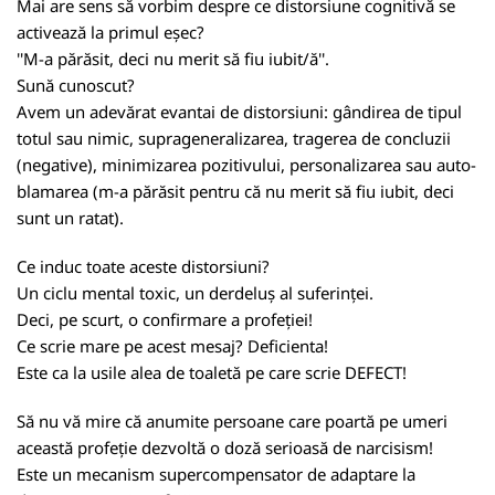
Mai are sens să vorbim despre ce distorsiune cognitivă se
activează la primul eșec?
''M-a părăsit, deci nu merit să fiu iubit/ă''.
Sună cunoscut?
Avem un adevărat evantai de distorsiuni: gândirea de tipul
totul sau nimic, suprageneralizarea, tragerea de concluzii
(negative), minimizarea pozitivului, personalizarea sau auto-
blamarea (m-a părăsit pentru că nu merit să fiu iubit, deci
sunt un ratat).
Ce induc toate aceste distorsiuni?
Un ciclu mental toxic, un derdeluș al suferinței.
Deci, pe scurt, o confirmare a profeției!
Ce scrie mare pe acest mesaj? Deficienta!
Este ca la usile alea de toaletă pe care scrie DEFECT!
Să nu vă mire că anumite persoane care poartă pe umeri
această profeție dezvoltă o doză serioasă de narcisism!
Este un mecanism supercompensator de adaptare la