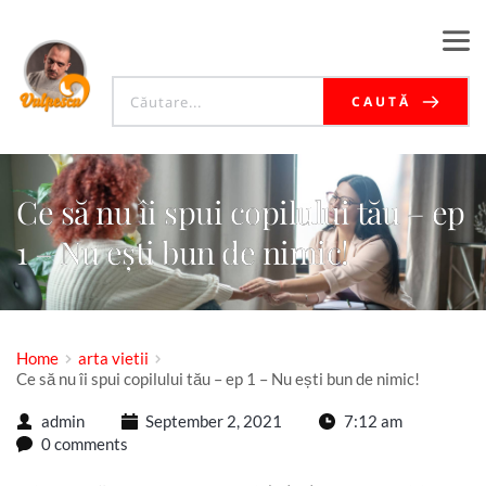
CAUTĂ
Ce să nu îi spui copilului tău – ep
1 – Nu ești bun de nimic!
Home
arta vietii
Ce să nu îi spui copilului tău – ep 1 – Nu ești bun de nimic!
admin
September 2, 2021
7:12 am
0 comments