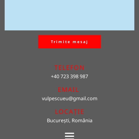
Trimite mesaj
TELEFON
+40 723 398 987
EMAIL 
vulpescueu
@gmail.com
LOCAȚIE
București, România