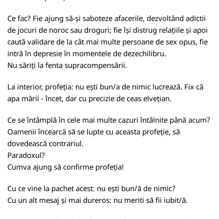
Ce fac? Fie ajung să-și saboteze afacerile, dezvoltând adictii
de jocuri de noroc sau droguri; fie își distrug relațiile și apoi
caută validare de la cât mai multe persoane de sex opus, fie
intră în depresie în momentele de dezechilibru.
Nu săriți la fenta supracompensării.
La interior, profeția: nu ești bun/a de nimic lucrează. Fix că
apa mării - încet, dar cu precizie de ceas elvețian.
Ce se întâmplă în cele mai multe cazuri întâlnite până acum?
Oamenii încearcă să se lupte cu aceasta profeție, să
dovedească contrariul.
Paradoxul?
Cumva ajung să confirme profeția!
Cu ce vine la pachet acest: nu ești bun/ă de nimic?
Cu un alt mesaj și mai dureros: nu meriti să fii iubit/ă.