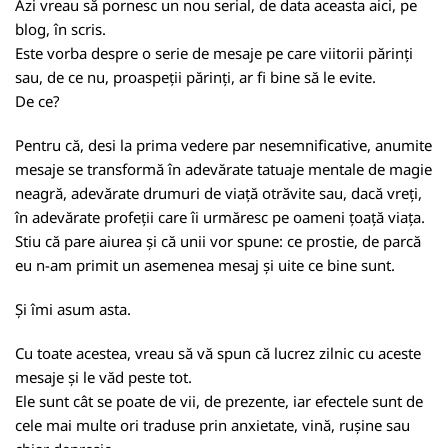
Azi vreau să pornesc un nou serial, de data aceasta aici, pe
blog, în scris.
Este vorba despre o serie de mesaje pe care viitorii părinți
sau, de ce nu, proaspeții părinți, ar fi bine să le evite.
De ce?
Pentru că, desi la prima vedere par nesemnificative, anumite
mesaje se transformă în adevărate tatuaje mentale de magie
neagră, adevărate drumuri de viață otrăvite sau, dacă vreți,
în adevărate profeții care îi urmăresc pe oameni țoață viața.
Stiu că pare aiurea și că unii vor spune: ce prostie, de parcă
eu n-am primit un asemenea mesaj și uite ce bine sunt.
Și îmi asum asta.
Cu toate acestea, vreau să vă spun că lucrez zilnic cu aceste
mesaje și le văd peste tot.
Ele sunt cât se poate de vii, de prezente, iar efectele sunt de
cele mai multe ori traduse prin anxietate, vină, rușine sau