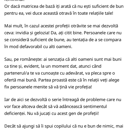
Or dacă matricea de bază iți arată că nu ești suficient de bun
pentru ea, vei duce această otravă în toate relațiile tale!
Mai mult, în cazul acestei profeții otrăvite se mai dezvoltă
ceva: invidia și gelozia! Da, ați citit bine. Persoanele care nu
se consideră suficient de bune, au tentația de a se compara
în mod defavorabil cu alti oameni.
Sau, pe românește: ai senzația că alti oameni sunt mai buni
ca tine și, evident, la un moment dat, atunci când
partenerul/a te va cunoaște cu adevărat, va pleca spre o
ofertă mai bună. Partea proastă este că în relații veți alege
fix persoanele menite să vă țină vie profeția!
Iar de aici se dezvoltă o serie întreagă de probleme care nu
vor face altceva decât să vă adâncească sentimentul
deficienței. Nu vă jucați cu acest gen de profeții!
Decât să ajungi să îi spui copilului că nu e bun de nimic, mai