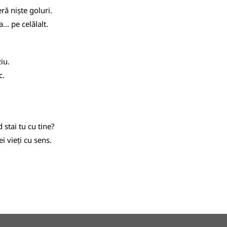
eră niște goluri.
... pe celălalt.
iu.
c.
d stai tu cu tine?
 vieți cu sens.