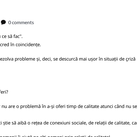
0 comments
ce să fac''.
cred în coincidențe.
ezolva probleme și, deci, se descurcă mai ușor în situații de çriză 
feri?
r nu are o problemă în a-și oferi timp de calitate atunci când nu se 
i știe să aibă o rețea de conexiuni sociale, de relații de calitate, car