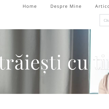
Home
Despre Mine
Artic
trăiești cu t