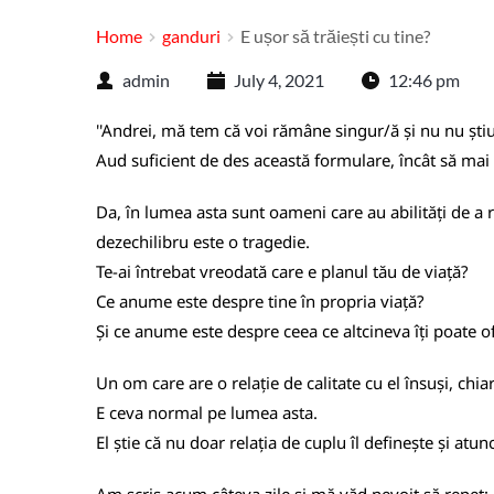
Home
ganduri
E ușor să trăiești cu tine?
admin
July 4, 2021
12:46 pm
''Andrei, mă tem că voi rămâne singur/ă și nu nu știu 
Aud suficient de des această formulare, încât să mai 
Da, în lumea asta sunt oameni care au abilități de a r
dezechilibru este o tragedie.
Te-ai întrebat vreodată care e planul tău de viață?
Ce anume este despre tine în propria viață?
Și ce anume este despre ceea ce altcineva îți poate o
Un om care are o relație de calitate cu el însuși, chia
E ceva normal pe lumea asta.
El știe că nu doar relația de cuplu îl definește și atunc