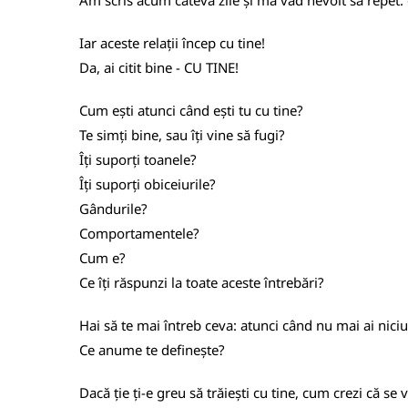
Am scris acum câteva zile și mă văd nevoit să repet: oa
Iar aceste relații încep cu tine!
Da, ai citit bine - CU TINE!
Cum ești atunci când ești tu cu tine?
Te simți bine, sau îți vine să fugi?
Îți suporți toanele?
Îți suporți obiceiurile?
Gândurile?
Comportamentele?
Cum e?
Ce îți răspunzi la toate aceste întrebări?
Hai să te mai întreb ceva: atunci când nu mai ai niciun
Ce anume te definește?
Dacă ție ți-e greu să trăiești cu tine, cum crezi că se