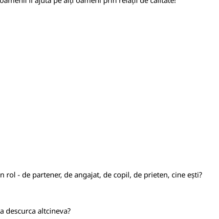
menii îi ajută pe alți oameni prin relații de calitate!
 rol - de partener, de angajat, de copil, de prieten, cine ești?
 va descurca altcineva?