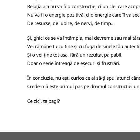
Relația aia nu va fi o construcție, ci un clei care acop
Nu va fi o energie pozitivă, ci o energie care îl va seca
De resurse, de iubire, de nervi, de timp...
Și, ghici ce se va întâmpla, mai devreme sau mai târz
Vei rămâne tu cu tine și cu fuga de sinele tău autenti
Și o vei ține tot așa, fără un rezultat palpabil.
Doar o serie întreagă de eșecuri și frustrări.
În concluzie, nu ești curios ce ai să-ți spui atunci cân
Crede-mă este primul pas pe drumul construcției unei
Ce zici, te bagi?