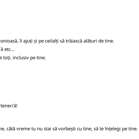
oasă, îi ajuți și pe ceilalți să trăiască alături de tine.
ă etc...
 toți, inclusiv pe tine.
rtener/ă!
e, câtă vreme tu nu stai să vorbești cu tine, să te înțelegi pe tine.