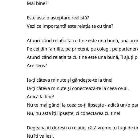
Mai bine?
Este asta o așteptare realistă?
Vezi ce importantă este relația ta cu tine?
Atunci când relația ta cu tine este una bună, una armoni
Pe cei din familie, pe prieteni, pe colegi, pe partener/
Atunci când relația ta cu tine este una bună, îi ajuți pe
Are sens?
Ia-ți câteva minute și gândește-te la tine!
Ia-ți câteva minute și conectează-te la ceea ce ai.
Adică la tine!
Nu te mai gândi la ceea ce-ți lipsește - adică un/o pa
Nu, nu asta îți lipsește, ci conectarea cu tine!
Degeaba îți dorești o relație, câtă vreme tu fugi de tin
Nu îți va ieși.