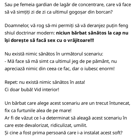
Sau pe femeia gardian de lagăr de concentrare, care vă face
să vă simțiți zi de zi ca ultimul gogoșar din borcan?
Doamnelor, vă rog să-mi permiți să vă deranjez puțin feng
shiul doctrinar modern:
niciun bărbat sănătos la cap nu
își dorește să facă sex cu o vrăjitoare!!!
Nu există nimic sănătos în următorul scenariu:
- Mă face să mă simt ca ultimul jeg de pe pământ, nu
apreciază nimic din ceea ce fac, dar o iubesc enorm!
Repet: nu există nimic sănătos în asta!
Ci doar bubă! Vid interior!
Un bărbat care alege acest scenariu are un trecut întunecat,
fix ca furtunile alea de pe mare!
Ar fi de văzut ce l-a determinat să aleagă acest scenariu în
care este devalorizat, ridiculizat, umilit.
Și cine a fost prima persoană care i-a instalat acest soft?