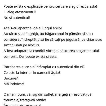
Poate exista o explicație pentru cei care aleg direcția asta!
Ei aleg atașamentul!
Nu și autenticul!
Așa s-au apărat ei de-a lungul anilor.
Au tăcut și au înghițit, au băgat capul în pământ și s-au
considerat îndreptățiți să fie călcați pe jugulară, ba chiar s-au
simțit iubiți pe alocuri.
A fost adaptare la condiții vitrege, păstrarea atașamentului,
confort... Da, poate exista și asta.
Întrebarea e: ce s-a întâmplat cu autenticul din ei?
Ce este la interior în oamenii ăștia?
Bucurie?
Mă îndoiesc!
Oameni buni, vă rog din suflet, mergeți și rezolvați-vă
traumele, tratați-vă rănile!
Încetați acest masacru!