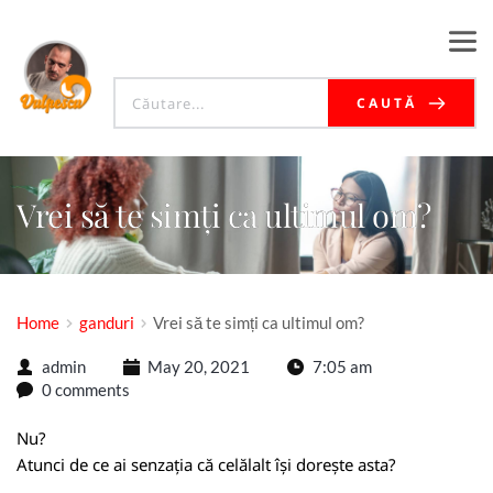
CAUTĂ
Vrei să te simți ca ultimul om?
Home
ganduri
Vrei să te simți ca ultimul om?
admin
May 20, 2021
7:05 am
0 comments
Nu?
Atunci de ce ai senzația că celălalt își dorește asta?