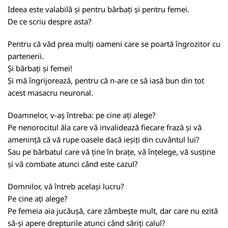
Ideea este valabilă și pentru bărbați și pentru femei.
De ce scriu despre asta?
Pentru că văd prea mulți oameni care se poartă îngrozitor cu
partenerii.
Și bărbați și femei!
Și mă îngrijorează, pentru că n-are ce să iasă bun din tot
acest masacru neuronal.
Doamnelor, v-aș întreba: pe cine ați alege?
Pe nenorocitul ăla care vă invalidează fiecare frază și vă
amenință că vă rupe oasele dacă ieșiți din cuvântul lui?
Sau pe bărbatul care vă ține în brațe, vă înțelege, vă susține
și vă combate atunci când este cazul?
Domnilor, vă întreb același lucru?
Pe cine ați alege?
Pe femeia aia jucăușă, care zâmbește mult, dar care nu ezită
să-și apere drepturile atunci când săriți calul?