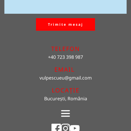
Trimite mesaj
TELEFON
+40 723 398 987
EMAIL 
vulpescueu
@gmail.com
LOCAȚIE
București, România