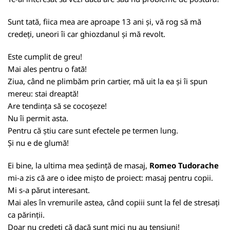
Sunt tată, fiica mea are aproape 13 ani și, vă rog să mă
credeți, uneori îi car ghiozdanul și mă revolt.
Este cumplit de greu!
Mai ales pentru o fată!
Ziua, când ne plimbăm prin cartier, mă uit la ea și îi spun
mereu: stai dreaptă!
Are tendința să se cocoșeze!
Nu îi permit asta.
Pentru că știu care sunt efectele pe termen lung.
Și nu e de glumă!
Ei bine, la ultima mea ședință de masaj,
Romeo Tudorache
mi-a zis că are o idee mișto de proiect: masaj pentru copii.
Mi s-a părut interesant.
Mai ales în vremurile astea, când copiii sunt la fel de stresați
ca părinții.
Doar nu credeți că dacă sunt mici nu au tensiuni!