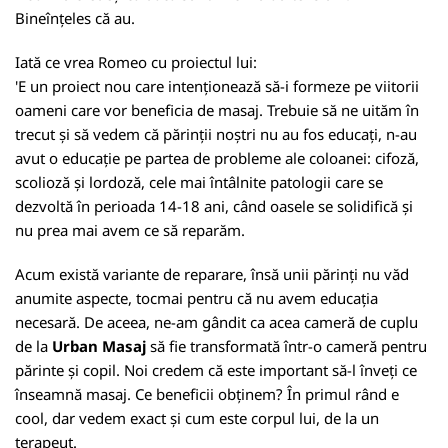
Bineînțeles că au.
Iată ce vrea Romeo cu proiectul lui:
'E un proiect nou care intenționează să-i formeze pe viitorii
oameni care vor beneficia de masaj. Trebuie să ne uităm în
trecut și să vedem că părinții noștri nu au fos educați, n-au
avut o educație pe partea de probleme ale coloanei: cifoză,
scolioză și lordoză, cele mai întâlnite patologii care se
dezvoltă în perioada 14-18 ani, când oasele se solidifică și
nu prea mai avem ce să reparăm.
Acum există variante de reparare, însă unii părinți nu văd
anumite aspecte, tocmai pentru că nu avem educația
necesară. De aceea, ne-am gândit ca acea cameră de cuplu
de la
Urban Masaj
să fie transformată într-o cameră pentru
părinte și copil. Noi credem că este important să-l înveți ce
înseamnă masaj. Ce beneficii obținem? În primul rând e
cool, dar vedem exact și cum este corpul lui, de la un
terapeut.