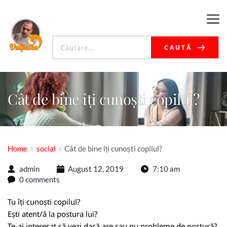
CAUTĂ
Cât de bine îți cunoști copilul?
Home
social
Cât de bine îți cunoști copilul?
admin
August 12, 2019
7:10 am
0 comments
Tu îți cunoști copilul?
Ești atent/ă la postura lui?
Te-ai interesat să vezi dacă are sau nu probleme de postură?