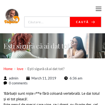
CAUTĂ
Ești sigură că ai dat tot?
Home
love
Ești sigură că ai dat tot?
admin
March 11, 2019
6:36 am
0 comments
'Bărbații sunt niște r**e fără coloană vertebrală. Le dai totul
și ei tot pleacă'.
Este genul de mesaj care vine, ce-i drept, nu foarte des, cel