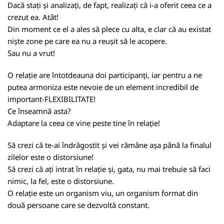
Dacă stați și analizați, de fapt, realizați că i-a oferit ceea ce a
crezut ea. Atât!
Din moment ce el a ales să plece cu alta, e clar că au existat
niște zone pe care ea nu a reușit să le acopere.
Sau nu a vrut!
O relație are întotdeauna doi participanți, iar pentru a ne
putea armoniza este nevoie de un element incredibil de
important-FLEXIBILITATE!
Ce înseamnă asta?
Adaptare la ceea ce vine peste tine în relație!
Să crezi că te-ai îndrăgostit și vei rămâne așa până la finalul
zilelor este o distorsiune!
Să crezi că ați intrat în relație și, gata, nu mai trebuie să faci
nimic, la fel, este o distorsiune.
O relație este un organism viu, un organism format din
două persoane care se dezvoltă constant.