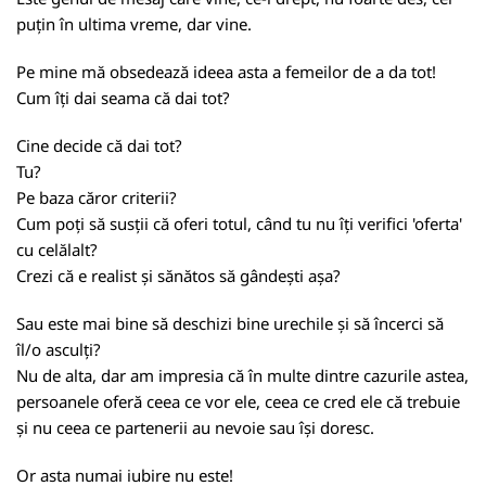
puțin în ultima vreme, dar vine.
Pe mine mă obsedează ideea asta a femeilor de a da tot!
Cum îți dai seama că dai tot?
Cine decide că dai tot?
Tu?
Pe baza căror criterii?
Cum poți să susții că oferi totul, când tu nu îți verifici 'oferta'
cu celălalt?
Crezi că e realist și sănătos să gândești așa?
Sau este mai bine să deschizi bine urechile și să încerci să
îl/o asculți?
Nu de alta, dar am impresia că în multe dintre cazurile astea,
persoanele oferă ceea ce vor ele, ceea ce cred ele că trebuie
și nu ceea ce partenerii au nevoie sau își doresc.
Or asta numai iubire nu este!