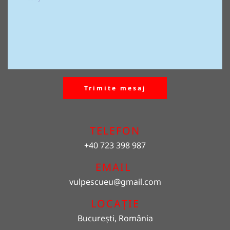
Trimite mesaj
TELEFON
+40 723 398 987
EMAIL 
vulpescueu
@gmail.com
LOCAȚIE
București, România