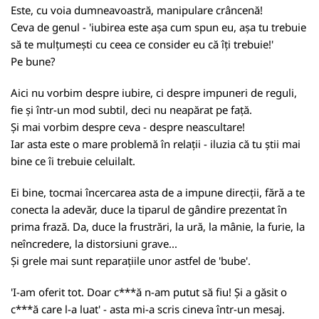
Este, cu voia dumneavoastră, manipulare crâncenă!
Ceva de genul - 'iubirea este așa cum spun eu, așa tu trebuie
să te mulțumești cu ceea ce consider eu că îți trebuie!'
Pe bune?
Aici nu vorbim despre iubire, ci despre impuneri de reguli,
fie și într-un mod subtil, deci nu neapărat pe față.
Și mai vorbim despre ceva - despre neascultare!
Iar asta este o mare problemă în relații - iluzia că tu știi mai
bine ce îi trebuie celuilalt.
Ei bine, tocmai încercarea asta de a impune direcții, fără a te
conecta la adevăr, duce la tiparul de gândire prezentat în
prima frază. Da, duce la frustrări, la ură, la mânie, la furie, la
neîncredere, la distorsiuni grave...
Și grele mai sunt reparațiile unor astfel de 'bube'.
'I-am oferit tot. Doar c***ă n-am putut să fiu! Și a găsit o
c***ă care l-a luat' - asta mi-a scris cineva într-un mesaj.