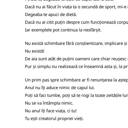
Dacă nu ai făcut în viața ta o secundă de sport, mi-e 
Degeaba te apuci de dietă.
Dacă nu ai citit puțin despre cum funcționează corpul 
Iar exemplele pot continua la nesfârșit.
Nu există schimbare fără conștientizare, implicare și 
Nu există!
De aia sunt atât de puțini oameni care chiar reușesc s
Pur și simplu nu realizează ce înseamnă asta și, la pr
Un prim pas spre schimbare ar fi renunțarea la aștep
Anul nu îți aduce nimic de capul lui.
Poți să faci tumbe, poți să te rogi la toate zeitățile lum
Nu se va întâmpla nimic.
Nu anul îți face viața, ci tu!
Tu ești creatorul propriei vieți.