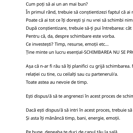
Cum poți să ai un an mai bun?
În primul rând, trebuie să conștientizezi faptul că ai 
Poate că ai tot ce îți dorești și nu vrei să schimbi ni
După conștientizare, trebuie să-ți pui întrebarea: câ
Pentru că, da, despre schimbare este vorba.
Ce investești? Timp, resurse, emoții etc...
Ține minte un lucru esențial-SCHIMBAREA NU SE 
Așa că n-ar fi rău să îți planifici cu grijă schimbar
relației cu tine, cu ceilalți sau cu partenerul/a.
Toate astea au nevoie de timp.
Ești dispus/ă să te angrenezi în acest proces de schi
Dacă ești dispus/ă să intri în acest proces, trebuie să 
Și asta îți mănâncă timp, bani, energie, emoții.
Pe bune, degeaba te duci de capul tău la sală.