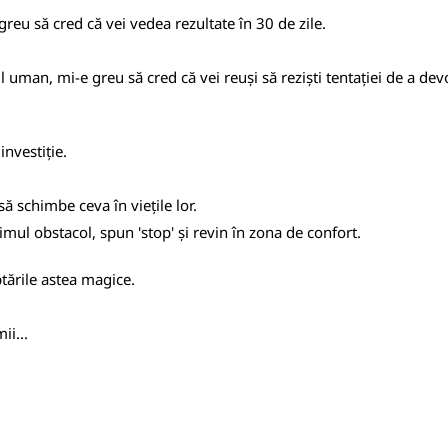
greu să cred că vei vedea rezultate în 30 de zile.
uman, mi-e greu să cred că vei reuși să reziști tentației de a devor
investiție.
ă schimbe ceva în viețile lor.
imul obstacol, spun 'stop' și revin în zona de confort.
tările astea magice.
ii...