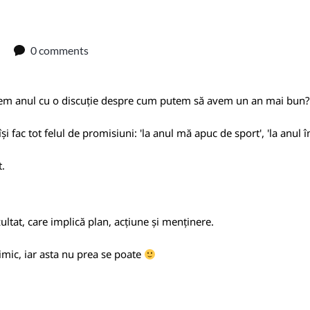
0 comments
epem anul cu o discuție despre cum putem să avem un an mai bun?
și fac tot felul de promisiuni: 'la anul mă apuc de sport', 'la anul î
t.
ultat, care implică plan, acțiune și menținere.
nimic, iar asta nu prea se poate