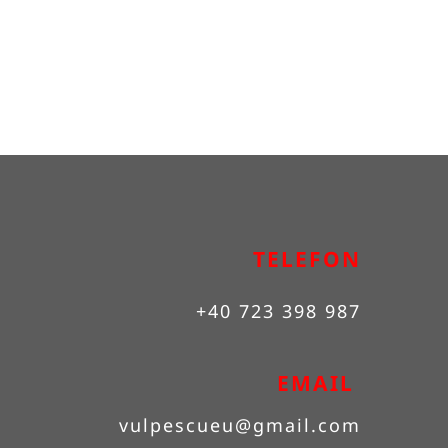
TELEFON
+40 723 398 987
EMAIL 
vulpescueu
@gmail.com