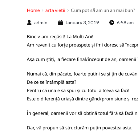
Home
arta vietii
Cum pot să am un an mai bun?
admin
January 3, 2019
6:58 am
Bine v-am regăsit! La Mulți Ani!
Am revenit cu forțe proaspete și îmi doresc să înc
Așa cum știți, la fiecare final/început de an, oamenii î
Numai că, din păcate, foarte puțini se și țin de cuvân
De ce se întâmplă asta?
Pentru că una e să spui și cu totul altceva să faci!
Este o diferență uriașă dintre gând/promisiune și rez
În general, oamenii vor să obțină totul fără să facă 
Dar, vă propun să structurăm puțin povestea asta.