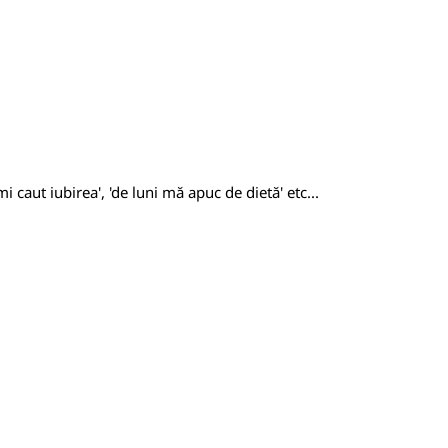
mi caut iubirea', 'de luni mă apuc de dietă' etc...