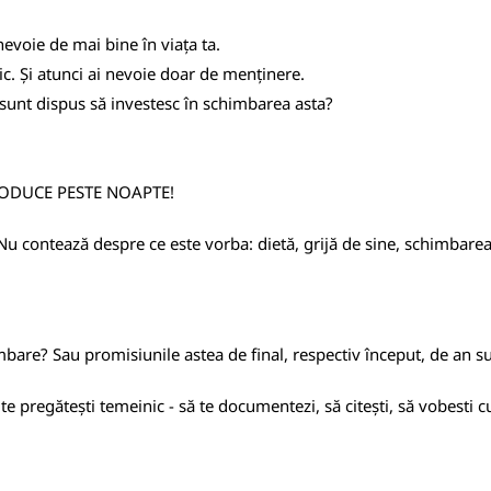
nevoie de mai bine în viața ta.
mic. Și atunci ai nevoie doar de menținere.
t sunt dispus să investesc în schimbarea asta?
PRODUCE PESTE NOAPTE!
ea. Nu contează despre ce este vorba: dietă, grijă de sine, schimba
mbare? Sau promisiunile astea de final, respectiv început, de an su
te pregătești temeinic - să te documentezi, să citești, să vobesti cu 