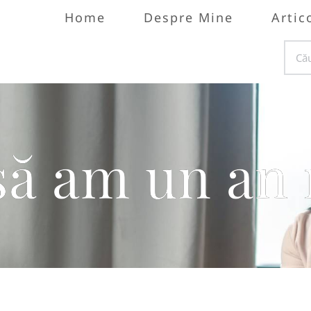
Home
Despre Mine
Artic
să am un an