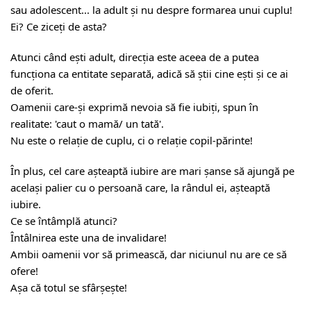
sau adolescent... la adult și nu despre formarea unui cuplu!
Ei? Ce ziceți de asta?
Atunci când ești adult, direcția este aceea de a putea
funcționa ca entitate separată, adică să știi cine ești și ce ai
de oferit.
Oamenii care-și exprimă nevoia să fie iubiți, spun în
realitate: 'caut o mamă/ un tată'.
Nu este o relație de cuplu, ci o relație copil-părinte!
În plus, cel care așteaptă iubire are mari șanse să ajungă pe
același palier cu o persoană care, la rândul ei, așteaptă
iubire.
Ce se întâmplă atunci?
Întâlnirea este una de invalidare!
Ambii oamenii vor să primească, dar niciunul nu are ce să
ofere!
Așa că totul se sfârșește!