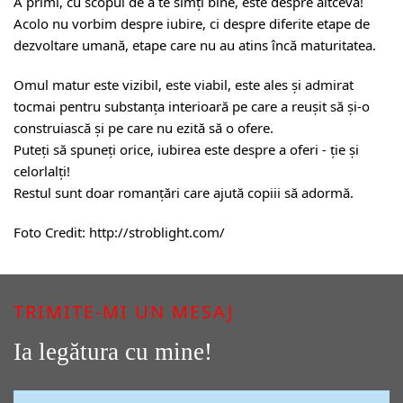
A primi, cu scopul de a te simți bine, este despre altceva!
Acolo nu vorbim despre iubire, ci despre diferite etape de
dezvoltare umană, etape care nu au atins încă maturitatea.
Omul matur este vizibil, este viabil, este ales și admirat
tocmai pentru substanța interioară pe care a reușit să și-o
construiască și pe care nu ezită să o ofere.
Puteți să spuneți orice, iubirea este despre a oferi - ție și
celorlalți!
Restul sunt doar romanțări care ajută copiii să adormă.
Foto Credit:
http://stroblight.com/
TRIMITE-MI UN MESAJ
Ia legătura cu mine!