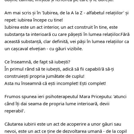
Am mai scris și în 'Iubirea, de la A la Z - alfabetul relațiilor' și
repet: iubirea începe cu tine!
Iubirea este un act interior, un act construit în tine, este
substanța ta interioară cu care pășești în lumea relațiilor.
Fără
această substanță, clar definită, vei păși în lumea relațiilor ca
un cașcaval elvețian - cu găuri vizibile.
Ce înseamnă, de fapt să iubești?
În primul rând să te iubești, adică să fii capabil/ă să-ți
construiești propria jumătate de cuplu!
Asta nu înseamnă că ești incomplet! Ești complet!
Frumos spunea ieri psihoterapeutul Mara Priceputu: 'atunci
când îți dai seama de propria lume interioară, devii
reperabil'.
Căutarea iubirii este un act de acoperire a unor găuri sau
nevoi, este un act ce ține de dezvoltarea umană - de la copil