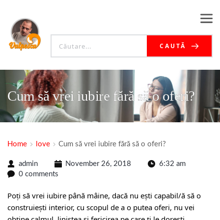
CAUTĂ
Cum să vrei iubire fără să o oferi?
Home
love
Cum să vrei iubire fără să o oferi?
admin
November 26, 2018
6:32 am
0 comments
Poți să vrei iubire până mâine, dacă nu ești capabil/ă să o
construiești interior, cu scopul de a o putea oferi, nu vei
obține calmul, liniștea și fericirea pe care ți le dorești.