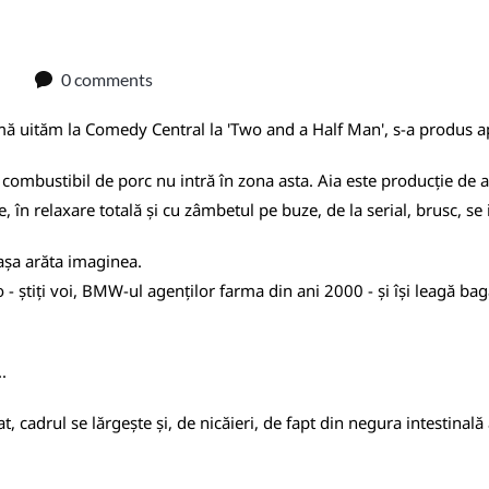
0 comments
ce mă uităm la Comedy Central la 'Two and a Half Man', s-a produs a
 combustibil de porc nu intră în zona asta. Aia este producție de 
n relaxare totală și cu zâmbetul pe buze, de la serial, brusc, se ia
 așa arăta imaginea.
- știți voi, BMW-ul agenților farma din ani 2000 - și își leagă bag
.
cadrul se lărgește și, de nicăieri, de fapt din negura intestinală 