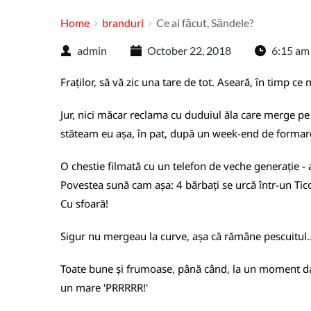
Home
branduri
Ce ai făcut, Săndele?
admin
October 22, 2018
6:15 am
Fraților, să vă zic una tare de tot. Aseară, în timp 
Jur, nici măcar reclama cu duduiul ăla care merge pe
stăteam eu așa, în pat, după un week-end de formare, î
O chestie filmată cu un telefon de veche generație -
Povestea sună cam așa: 4 bărbați se urcă într-un Tico 
Cu sfoară!
Sigur nu mergeau la curve, așa că rămâne pescuitul..
Toate bune și frumoase, până când, la un moment dat, 
un mare 'PRRRRR!'