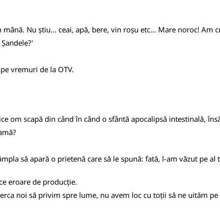
mână. Nu știu... ceai, apă, bere, vin roșu etc... Mare noroc! Am cr
, Șandele?'
 pe vremuri de la OTV.
rice om scapă din când în când o sfântă apocalipsă intestinală, îns
lamă?
âmpla să apară o prietenă care să le spună: fată, l-am văzut pe al tău
ice eroare de producție.
cerca noi să privim spre lume, nu avem loc cu toții să ne uităm pe 