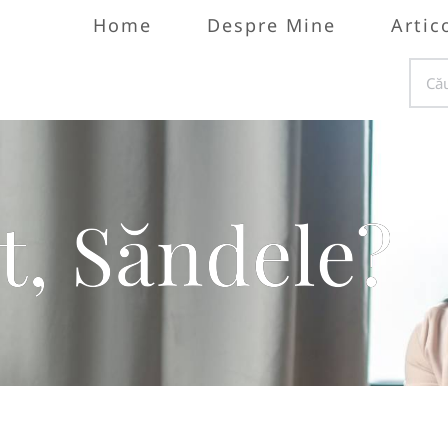
Home
Despre Mine
Artic
t, Săndele?