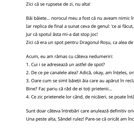
Zici că se rupsese de zi, nu alta!
Băi băiete... norocul meu a fost că nu aveam nimic în 
Iar replica de final a sunat ceva de genul: 'ce ai făcut
Jur că spotul ăsta mi-a dat stop joc!
Zici că era un spot pentru Dragonul Roșu, ca alea de
Acum, eu am rămas cu câteva nedumeriri:
1. Cui i se adresează un astfel de spot?
2. De ce pe canalele alea? Adică, okay, am înțeles, o
3. Oare cum se simt băieții ăia care au apărut în rec
Bine? Fac pariu că râd de ei toți prietenii...
4. Ce zic prietenele lor când, de nicăieri, se poate înt
Sunt doar câteva întrebări care anulează definitiv or
Una peste alta, Săndel rulez! Pare-se că oricât am în