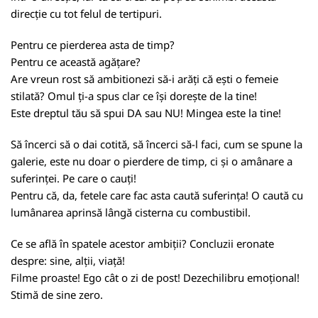
direcție cu tot felul de tertipuri.
Pentru ce pierderea asta de timp?
Pentru ce această agățare?
Are vreun rost să ambitionezi să-i arăți că ești o femeie
stilată? Omul ți-a spus clar ce își dorește de la tine!
Este dreptul tău să spui DA sau NU! Mingea este la tine!
Să încerci să o dai cotită, să încerci să-l faci, cum se spune la
galerie, este nu doar o pierdere de timp, ci și o amânare a
suferinței. Pe care o cauți!
Pentru că, da, fetele care fac asta caută suferința! O caută cu
lumânarea aprinsă lângă cisterna cu combustibil.
Ce se află în spatele acestor ambiții? Concluzii eronate
despre: sine, alții, viață!
Filme proaste! Ego cât o zi de post! Dezechilibru emoțional!
Stimă de sine zero.