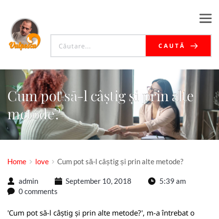
CAUTĂ
Cum pot să-l câștig și prin alte
metode?
Home
love
Cum pot să-l câștig și prin alte metode?
admin
September 10, 2018
5:39 am
0 comments
'Cum pot să-l câștig și prin alte metode?', m-a întrebat o