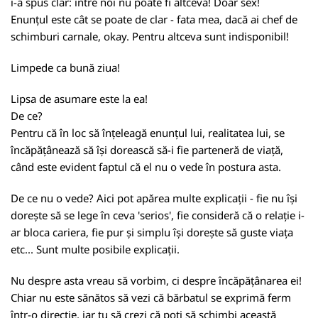
i-a spus clar: între noi nu poate fi altceva! Doar sex!
Enunțul este cât se poate de clar - fata mea, dacă ai chef de
schimburi carnale, okay. Pentru altceva sunt indisponibil!
Limpede ca bună ziua!
Lipsa de asumare este la ea!
De ce?
Pentru că în loc să înțeleagă enunțul lui, realitatea lui, se
încăpățânează să își dorească să-i fie parteneră de viață,
când este evident faptul că el nu o vede în postura asta.
De ce nu o vede? Aici pot apărea multe explicații - fie nu își
dorește să se lege în ceva 'serios', fie consideră că o relație i-
ar bloca cariera, fie pur și simplu își dorește să guste viața
etc... Sunt multe posibile explicații.
Nu despre asta vreau să vorbim, ci despre încăpățânarea ei!
Chiar nu este sănătos să vezi că bărbatul se exprimă ferm
într-o direcție, iar tu să crezi că poți să schimbi această