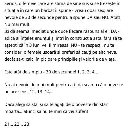
Serios, o femeie care are stima de sine sus și se trezește în
situația în care un bărbat îi spune - vreau doar sex; are
nevoie de 30 de secunde pentru a spune DA sau NU. Atât!
Nu mai mult.
Își dă seama imediat unde duce fiecare răspuns al ei: DA -
adică ai înțeles enunțul și intri în construcția asta, fără să te
aștepți că în 3 luni vei fi mireasă; NU - te respecți, nu te
consideri o femeie ușoară și preferi să cauți pe altcineva,
decât să-ți calci în picioare principiile și valorile de viață.
Este atât de simplu - 30 de secunde! 1, 2, 3, 4...
Nu ai nevoie de mai mult pentru a-ți da seama că o poveste
nu are sens. 12, 13. 14...
Dacă alegi să stai și să te agăți de o poveste din start
moartă... atunci să nu te miri că vei suferi!
21... 22... 23.