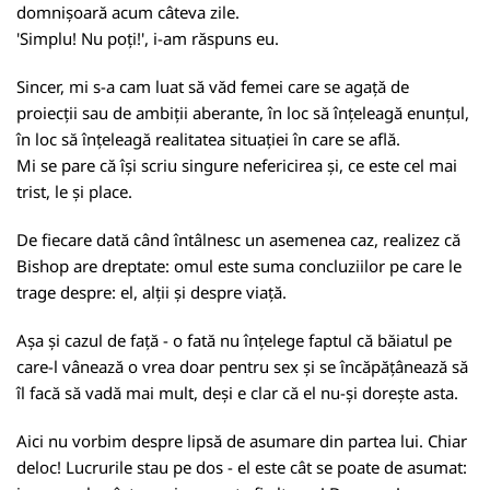
domnișoară acum câteva zile.
'Simplu! Nu poți!', i-am răspuns eu.
Sincer, mi s-a cam luat să văd femei care se agață de
proiecții sau de ambiții aberante, în loc să înțeleagă enunțul,
în loc să înțeleagă realitatea situației în care se află.
Mi se pare că își scriu singure nefericirea și, ce este cel mai
trist, le și place.
De fiecare dată când întâlnesc un asemenea caz, realizez că
Bishop are dreptate: omul este suma concluziilor pe care le
trage despre: el, alții și despre viață.
Așa și cazul de față - o fată nu înțelege faptul că băiatul pe
care-l vânează o vrea doar pentru sex și se încăpățânează să
îl facă să vadă mai mult, deși e clar că el nu-și dorește asta.
Aici nu vorbim despre lipsă de asumare din partea lui. Chiar
deloc! Lucrurile stau pe dos - el este cât se poate de asumat: