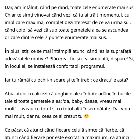
Dar, am întâlnit, rând pe rând, toate cele enumerate mai sus.
Chiar te simți vinovat când vezi că tu ai trăit momentul, cu
implicare maximă, complet dezinteresat de ce va urma și...
când colo, să vezi că sub toate gemetele alea se ascundea
oricare dintre cele 7 puncte enumerate mai sus.
În plus, știți ce se mai întâmplă atunci când ies la suprafață
adevăratele motive? Plăcerea, fie și cea simulată, dispare! Și,
în locul ei, se instalează confortabil programul.
Iar tu rămâi cu ochii-n soare și te întrebi: ce dracu' e asta?
Abia atunci realizezi că unghiile alea înfipte adânc în bucile
tale și toate gemetele alea: 'da, baby, daaaa, vreau mai
mult'... aveau cu totul și cu totul altă însemnătate. Da, voia
mai mult, dar nu ceea ce ai crezut tu
Ce păcat că atunci când fiecare celulă simte că fierbe, că
atunci când fiecare por este excitat la maximum, că atunci