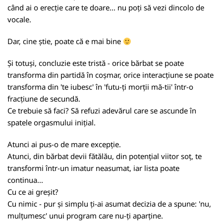
când ai o erecție care te doare... nu poți să vezi dincolo de
vocale.
Dar, cine știe, poate că e mai bine
Și totuși, concluzie este tristă - orice bărbat se poate
transforma din partidă în coșmar, orice interacțiune se poate
transforma din 'te iubesc' în 'futu-ți morții mă-tii' într-o
fracțiune de secundă.
Ce trebuie să faci? Să refuzi adevărul care se ascunde în
spatele orgasmului inițial.
Atunci ai pus-o de mare excepție.
Atunci, din bărbat devii fătălău, din potențial viitor soț, te
transformi într-un imatur neasumat, iar lista poate
continua...
Cu ce ai greșit?
Cu nimic - pur și simplu ți-ai asumat decizia de a spune: 'nu,
mulțumesc' unui program care nu-ți aparține.