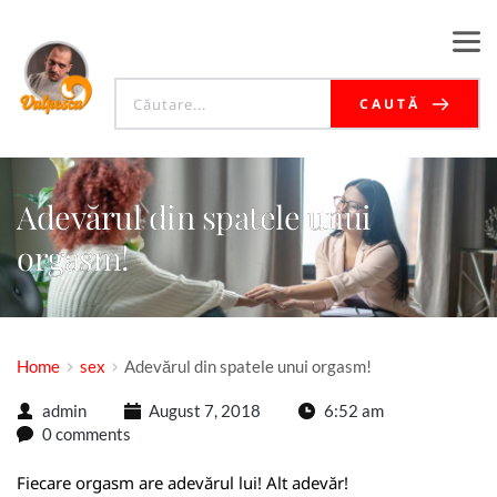
CAUTĂ
Adevărul din spatele unui
orgasm!
Home
sex
Adevărul din spatele unui orgasm!
admin
August 7, 2018
6:52 am
0 comments
Fiecare orgasm are adevărul lui! Alt adevăr!