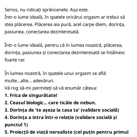
Serios, nu ridicați sprâncenele. Așa este.
Într-o lume ideală, în spatele oricărui orgasm ar trebui să
stea plăcerea. Plăcerea aia pură, acel carpe diem, dorința,
pasiunea, conectarea dezinteresată.
Într-o lume ideală, pentru că în lumea noastră, plăcerea,
dorința, pasiunea și conectarea dezinteresată se întâlnesc
foarte rar.
În lumea noastră, în spatele unui orgasm se află
multe...alte... adevăruri.
Vă rog să-mi permiteți să vă enumăr câteva:
1. Frica de singurătate!
2. Ceasul biologic... care ticăie de nebun.
3. Dorința de 'te așeza la casa ta' (validare socială)
4. Dorința a intra într-o relație (validare socială și
punctul 1)
5. Proiecții de viață nerealiste (cel puțin pentru primul