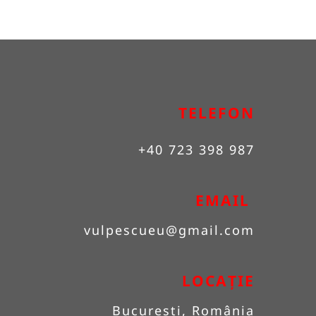
TELEFON
+40 723 398 987
EMAIL 
vulpescueu
@gmail.com
LOCAȚIE
București, România