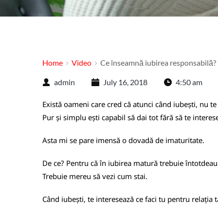
Home
Video
Ce înseamnă iubirea responsabilă?
admin
July 16, 2018
4:50 am
Există oameni care cred că atunci când iubești, nu te
Pur și simplu ești capabil să dai tot fără să te intere
Asta mi se pare imensă o dovadă de imaturitate.
De ce? Pentru că în iubirea matură trebuie întotdeauna
Trebuie mereu să vezi cum stai.
Când iubești, te interesează ce faci tu pentru relația t