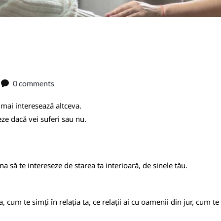
0 comments
 mai interesează altceva.
seze dacă vei suferi sau nu.
 să te intereseze de starea ta interioară, de sinele tău.
a, cum te simți în relația ta, ce relații ai cu oamenii din jur, cum t