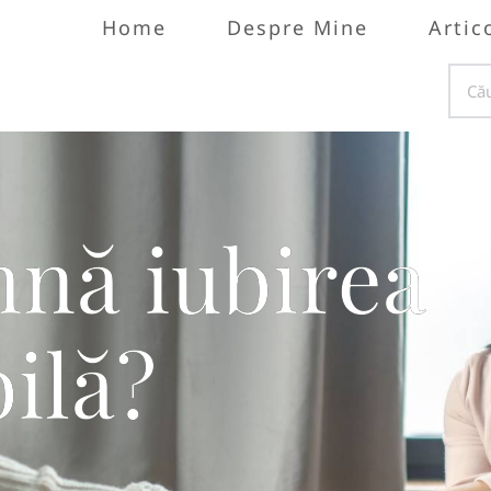
Home
Despre Mine
Artic
nă iubirea
ilă?