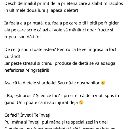
Deschide mailul primit de la prietena care a slăbit miraculos
în ultimele două luni și apasă 'delete'!
Ia foaia aia printată, da, foaia pe care o ții lipită pe frigider,
aia pe care scrie că azi ai voie să mănânci doar fructe și
rupe-o sau dă-i foc!
De ce îți spun toate astea? Pentru că te vei îngrășa la loc!
Curând!
Iar peste stresul și chinul produse de dietă se va adăuga
nefericrea reîngrășării!
Așa că ia dietele și arde-le! Sau dă-le dușmanilor
- Bă, ești prost? Și eu ce fac? - presimt că deja v-ați spus în
gând. Unii poate că m-au înjurat deja
Ce faci? Înveți! Te înveți!
Pui mâna și înveți, pui mâna și te specializezi în tine!
Dietele nu vor funcționa niciodată câtă vreme nu înțelegi