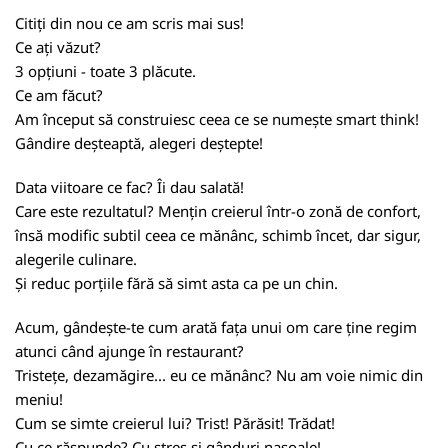
Citiți din nou ce am scris mai sus!
Ce ați văzut?
3 opțiuni - toate 3 plăcute.
Ce am făcut?
Am început să construiesc ceea ce se numește smart think!
Gândire deșteaptă, alegeri deștepte!
Data viitoare ce fac? Îi dau salată!
Care este rezultatul? Mențin creierul într-o zonă de confort,
însă modific subtil ceea ce mănânc, schimb încet, dar sigur,
alegerile culinare.
Și reduc porțiile fără să simt asta ca pe un chin.
Acum, gândește-te cum arată fața unui om care ține regim
atunci când ajunge în restaurant?
Tristețe, dezamăgire... eu ce mănânc? Nu am voie nimic din
meniu!
Cum se simte creierul lui? Trist! Părăsit! Trădat!
Cu ce răspunde? Cu stres și gânduri nasoale!