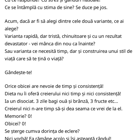
Ce se întâmplă cu stima de sine? Se duce pe jos.
Acum, dacă ar fi să alegi dintre cele două variante, ce ai
alege?
Varianta rapidă, dar tristă, chinuitoare și cu un rezultat
devastator - vei mânca din nou ca înainte?
Sau varianta ce necesită timp, dar și construirea unui stil de
viață care să te țină o viață?
Gândește-te!
Orice obicei are nevoie de timp și consistență!
Dieta nu îi oferă creierului nici timp și nici consistență!
Ia un disociat. 3 zile bagi ouă și brânză, 3 fructe etc...
Creierul nici n-are timp să-și dea seama ce vrei de la el.
Memorie? 0!
Obicei? 0!
Se șterge cumva dorința de eclere?
Nici vorbă! Ea rămâne acolo și își așteaptă rândul!