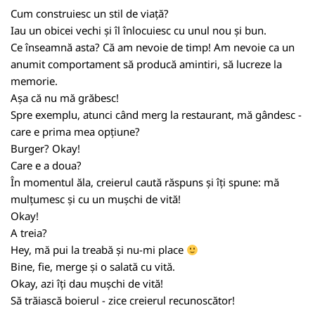
Cum construiesc un stil de viață?
Iau un obicei vechi și îl înlocuiesc cu unul nou și bun.
Ce înseamnă asta? Că am nevoie de timp! Am nevoie ca un
anumit comportament să producă amintiri, să lucreze la
memorie.
Așa că nu mă grăbesc!
Spre exemplu, atunci când merg la restaurant, mă gândesc -
care e prima mea opțiune?
Burger? Okay!
Care e a doua?
În momentul ăla, creierul caută răspuns și îți spune: mă
mulțumesc și cu un mușchi de vită!
Okay!
A treia?
Hey, mă pui la treabă și nu-mi place
Bine, fie, merge și o salată cu vită.
Okay, azi îți dau mușchi de vită!
Să trăiască boierul - zice creierul recunoscător!