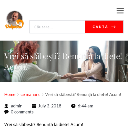
CAUTĂ
Vrei să slăbești? Renunță la diete!
Acum!
Home
ce mananc
Vrei să slăbești? Renunță la diete! Acum!
admin
July 3, 2018
6:44 am
0 comments
Vrei să slăbești? Renunță la diete! Acum!