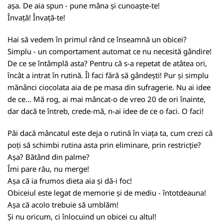
așa. De aia spun - pune mâna și cunoaște-te!
Învață! Învață-te!
Hai să vedem în primul rând ce înseamnă un obicei?
Simplu - un comportament automat ce nu necesită gândire!
De ce se întâmplă asta? Pentru că s-a repetat de atâtea ori,
încât a intrat în rutină. Îl faci fără să gândești! Pur și simplu
mănânci ciocolata aia de pe masa din sufragerie. Nu ai idee
de ce... Mă rog, ai mai mâncat-o de vreo 20 de ori înainte,
dar dacă te întreb, crede-mă, n-ai idee de ce o faci. O faci!
Păi dacă mâncatul este deja o rutină în viața ta, cum crezi că
poți să schimbi rutina asta prin eliminare, prin restricție?
Așa? Bătând din palme?
Îmi pare rău, nu merge!
Așa că ia frumos dieta aia și dă-i foc!
Obiceiul este legat de memorie și de mediu - întotdeauna!
Așa că acolo trebuie să umblăm!
Și nu oricum, ci înlocuind un obicei cu altul!