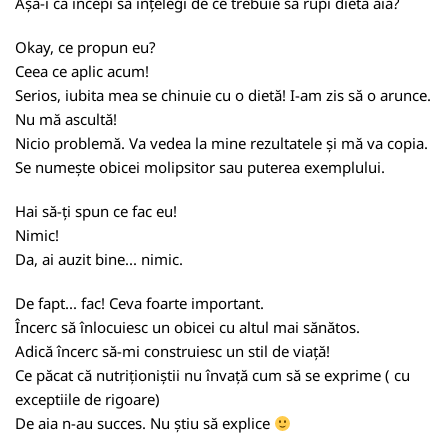
Așa-i că începi să înțelegi de ce trebuie să rupi dieta aia?
Okay, ce propun eu?
Ceea ce aplic acum!
Serios, iubita mea se chinuie cu o dietă! I-am zis să o arunce.
Nu mă ascultă!
Nicio problemă. Va vedea la mine rezultatele și mă va copia.
Se numește obicei molipsitor sau puterea exemplului.
Hai să-ți spun ce fac eu!
Nimic!
Da, ai auzit bine... nimic.
De fapt... fac! Ceva foarte important.
Încerc să înlocuiesc un obicei cu altul mai sănătos.
Adică încerc să-mi construiesc un stil de viață!
Ce păcat că nutriționiștii nu învață cum să se exprime ( cu
exceptiile de rigoare)
De aia n-au succes. Nu știu să explice