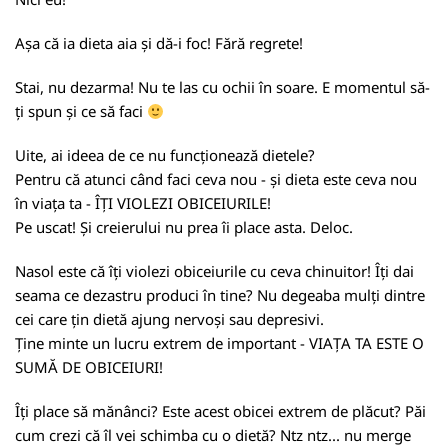
Așa că ia dieta aia și dă-i foc! Fără regrete!
Stai, nu dezarma! Nu te las cu ochii în soare. E momentul să-
ți spun și ce să faci
Uite, ai ideea de ce nu funcționează dietele?
Pentru că atunci când faci ceva nou - și dieta este ceva nou
în viața ta - ÎȚI VIOLEZI OBICEIURILE!
Pe uscat! Și creierului nu prea îi place asta. Deloc.
Nasol este că îți violezi obiceiurile cu ceva chinuitor! Îți dai
seama ce dezastru produci în tine? Nu degeaba mulți dintre
cei care țin dietă ajung nervoși sau depresivi.
Ține minte un lucru extrem de important - VIAȚA TA ESTE O
SUMĂ DE OBICEIURI!
Îți place să mănânci? Este acest obicei extrem de plăcut? Păi
cum crezi că îl vei schimba cu o dietă? Ntz ntz... nu merge