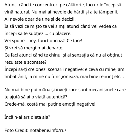
Atunci când te concentrezi pe călătorie, lucrurile încep să
vină natural. Nu mai ai nevoie de hârtii și alte tâmpenii.
Ai nevoie doar de tine și de decizii.
Ia să vezi ce mișto te vei simți atunci când vei vedea că
începi să te subțiezi... cu plăcere.
Vei spune - hey, funcționează! Ce tare!
Și vrei să mergi mai departe.
Ce faci atunci când te chinui și ai senzația că nu ai obținut
rezultatele scontate?
Începi să-ți creionezi scenarii negative: e ceva cu mine, am
îmbătrânit, la mine nu funcționează, mai bine renunț etc...
Nu mai bine pui mâna și înveți care sunt mecanismele care
te ajută să ai o viață autentică?
Crede-mă, costă mai puține emoții negative!
Încă n-ai ars dieta aia?
Foto Credit:
notabene.info/ru/