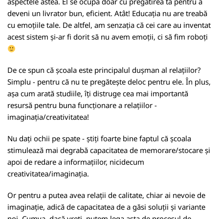
aspectele astea. El se ocupă doar cu pregătirea ta pentru a
deveni un livrator bun, eficient. Atât! Educația nu are treabă
cu emoțiile tale. De altfel, am senzația că cei care au inventat
acest sistem și-ar fi dorit să nu avem emoții, ci să fim roboți
De ce spun că școala este principalul dușman al relațiilor?
Simplu - pentru că nu te pregătește deloc pentru ele. În plus,
așa cum arată studiile, îți distruge cea mai importantă
resursă pentru buna funcționare a relațiilor -
imaginația/creativitatea!
Nu dați ochii pe spate - știți foarte bine faptul că școala
stimulează mai degrabă capacitatea de memorare/stocare și
apoi de redare a informațiilor, nicidecum
creativitatea/imaginația.
Or pentru a putea avea relații de calitate, chiar ai nevoie de
imaginație, adică de capacitatea de a găsi soluții și variante
noi. Cumva, dacă vreți, putem lega asta de procesul de