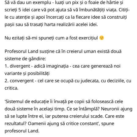
Să vă dau un exemplu - luați un pix și o foaie de hârtie și
scrieți 5 idei care vă pot ajuta să vă îmbunătățiți viața. Citiți-
le cu atenție și apoi încercați ca la fiecare idee să construiți
pașii sau să trasați harta realizării acelei idei.
Nu ezitați să-mi spuneți cum a fost exercițiul
Profesorul Land susține că în creierul uman există două
sisteme de gândire:
1. divergent - adică imaginația - cea care generează noi
variante și posibilități
2. convergent - cel care se ocupă cu judecata, cu deciziile, cu
critica.
'Sistemul de educație îi învață pe copii să folosească cele
două sisteme în același timp. Ce se întâmplă? Neuronii ajung
să se lupte între ei, iar puterea creierului scade. Care este
rezultatul? Oamenii ajung să critice constant', spune
profesorul Land.