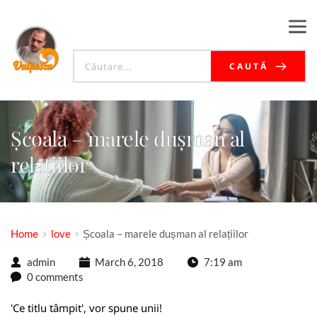
CAUTĂ
Școala – marele dușman al
relațiilor
Home
love
Școala – marele dușman al relațiilor
admin
March 6, 2018
7:19 am
0 comments
'Ce titlu tâmpit', vor spune unii!