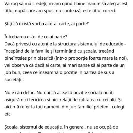
Vă rog să mă credeți, m-am gândit bine înainte să aleg acest
titlu, după care am spus: nu contează, este titlul corect.
Știți că există vorba aia: 'ai carte, ai parte!'
Întrebarea este: de ce ai parte?
Dacă privești cu atenție la structura sistemului de educație -
începând de la familie și terminând cu școala, trecând
bineînțeles prin biserică (într-o proporție foarte mare la noi),
vei observa că dacă ai carte, ai mari șanse să ai parte de un
job bun, ceea ce înseamnă o poziție în partea de sus a
societății.
Nu e rău deloc. Numai că această poziție socială nu îți
asigură nici fericirea și nici relații de calitatea cu ceilalți. Și
aici mă refer la toți oamenii din jur: familie, prieteni, colegi
etc.
Școala, sistemul de educație, în general, nu se ocupă de