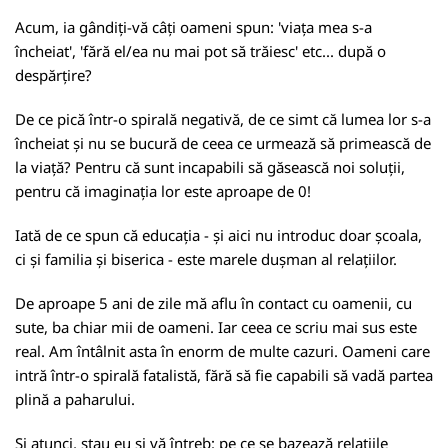
Acum, ia gândiți-vă câți oameni spun: 'viața mea s-a
încheiat', 'fără el/ea nu mai pot să trăiesc' etc... după o
despărțire?
De ce pică într-o spirală negativă, de ce simt că lumea lor s-a
încheiat și nu se bucură de ceea ce urmează să primească de
la viață? Pentru că sunt incapabili să găsească noi soluții,
pentru că imaginația lor este aproape de 0!
Iată de ce spun că educația - și aici nu introduc doar școala,
ci și familia și biserica - este marele dușman al relațiilor.
De aproape 5 ani de zile mă aflu în contact cu oamenii, cu
sute, ba chiar mii de oameni. Iar ceea ce scriu mai sus este
real. Am întâlnit asta în enorm de multe cazuri. Oameni care
intră într-o spirală fatalistă, fără să fie capabili să vadă partea
plină a paharului.
Și atunci, stau eu și vă întreb: pe ce se bazează relațiile