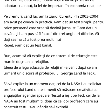
adaptare (la nou), la fel de important în economia relațiilor.
Pe vremuri, când lucram la ziarul Curentul (în 2003-2004),
am avut pe cineva în practică. I-am dat un test simplu pentru
orice persoană care vrea să devină jurnalist. I-am dat un
cuvânt și l-am pus să îl 'atace' din trei unghiuri diferite. Vă
dați seama că a fost prea mult, nu?
Repet, i-am dat un test banal.
Bun, acum să vă explic și de ce sistemul de educație este
marele dușman al relațiilor.
Ideea de a lega educația de relații mi-a venit după ce am
urmărit un discurs al profesorului George Land la TedX.
Să vă explic: la un moment dat, cei de la NASA i-au solicitat
profesorului Land un test menit să măsoare creativitatea
angajaților agenției spațiale. Testul a ieșit perfect, cei de la
NASA au fost mulțumiți, doar că cei doi profesori care au
construit testul s-au gândit să-l extindă.