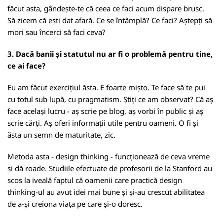
făcut asta, gândește-te că ceea ce faci acum dispare brusc.
Să zicem că ești dat afară. Ce se întâmplă? Ce faci? Aștepți să
mori sau încerci să faci ceva?
3. Dacă banii și statutul nu ar fi o problemă pentru tine,
ce ai face?
Eu am făcut exercițiul ăsta. E foarte mișto. Te face să te pui
cu totul sub lupă, cu pragmatism. Știți ce am observat? Că aș
face același lucru - aș scrie pe blog, aș vorbi în public și aș
scrie cărți. Aș oferi informații utile pentru oameni. O fi și
ăsta un semn de maturitate, zic.
Metoda asta - design thinking - funcționează de ceva vreme
și dă roade. Studiile efectuate de profesorii de la Stanford au
scos la iveală faptul că oamenii care practică design
thinking-ul au avut idei mai bune și și-au crescut abilitatea
de a-și creiona viața pe care și-o doresc.