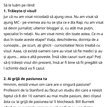
Să le luăm pe rând:
1. Trăiește-ți visul!
Jur că nu am visat niciodată să ajung ceva. Nu am visat să
ajung MC - pe vremea aia nu se știa ce e ăla Rap; nu am visat
să devin jurnalist; ulterior blogger și, cu atât mai puțin,
specialist în relații. Nu am visat nimic din toate astea. Ce m-a
dus în toate aceste etape? Viața, deschiderea, dorința de a
cunoaște... pe scurt, ați ghicit - curiozitatea! Nicio treabă cu
visul. Aaaa, că există oameni care au visat să fie medici și au
și ajuns... asta e altă poveste. Însă câte cazuri sunt așa? Poți
să-ți trăiești visul din prezent, însă ar fi bine să fii pregătit să-
l schimbi dacă va fi cazul.
2. Ai grijă de pasiunea ta
Hmmm, există vreun om care are o singură pasiune?
Profesorii de la Stanford au făcut un studiu din care a reieșit
faptul că 8 din 10 oameni au mai multe pasiuni, deci clișeul
ăsta cu 'ai grijă de pasiunea ta' îi blochează. Bill Burnett