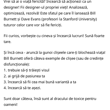
Vrei să ai o viață fericită? Încearcă să acționezi ca un
designer! Fii designer-ul propriei vieți! Analizează,
optimizează, rezolvă! Este sfatul pe care îl lansează Bill
Burnett și Dave Evans (profesori la Stanford University)
tuturor celor care vor să fie fericiți.
Fii curios, vorbește cu cineva și încearcă lucruri! Sună foarte
tare.
Și încă ceva - aruncă la gunoi clișeele care-ți blochează viața!
Bill Burnett oferă câteva exemple de clișee (sau de credințe
disfuncționale):
1. trebuie să-ți trăiești visul
2. ai grijă de pasiunea ta
3. încearcă să fii cea mai bună variantă a ta
4. încearcă să te așezi.
Sunt doar câteva, însă sunt al dracului de toxice pentru
oameni!