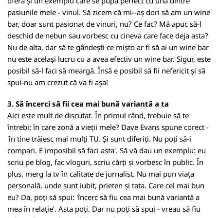
oferă și un exemplu care se pupă perfect cu una dintre
pasiunile mele - vinul. Să zicem că mi--aș dori să am un wine
bar, doar sunt pasionat de vinuri, nu? Ce fac? Mă apuc să-l
deschid de nebun sau vorbesc cu cineva care face deja asta?
Nu de alta, dar să te gândești ce mișto ar fi să ai un wine bar
nu este același lucru cu a avea efectiv un wine bar. Sigur, este
posibil să-l faci să meargă. Însă e posibil să fii nefericit și să
spui-nu am crezut că va fi așa!
3. Să încerci să fii cea mai bună variantă a ta
Aici este mult de discutat. În primul rând, trebuie să te
întrebi: în care zonă a vieții mele? Dave Evans spune corect -
'în tine trăiesc mai mulți TU. Și sunt diferiți. Nu poți să-i
compari. E imposibil să faci asta'. Să vă dau un exemplu: eu
scriu pe blog, fac vloguri, scriu cărți și vorbesc în public. În
plus, merg la tv în calitate de jurnalist. Nu mai pun viața
personală, unde sunt iubit, prieten și tata. Care cel mai bun
eu? Da, poți să spui: 'încerc să fiu cea mai bună variantă a
mea în relație'. Asta poți. Dar nu poți să spui - vreau să fiu