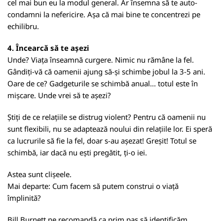
cel mai bun eu la modul general. Ar însemna să te auto-
condamni la nefericire. Așa că mai bine te concentrezi pe
echilibru.
4. Încearcă să te așezi
Unde? Viața înseamnă curgere. Nimic nu rămâne la fel.
Gândiți-vă că oamenii ajung să-și schimbe jobul la 3-5 ani.
Oare de ce? Gadgeturile se schimbă anual... totul este în
mișcare. Unde vrei să te așezi?
Știți de ce relațiile se distrug violent? Pentru că oamenii nu
sunt flexibili, nu se adaptează noului din relațiile lor. Ei speră
ca lucrurile să fie la fel, doar s-au așezat! Greșit! Totul se
schimbă, iar dacă nu ești pregătit, ți-o iei.
Astea sunt clișeele.
Mai departe: Cum facem să putem construi o viață
împlinită?
Bill Burnett ne recomandă ca prim pas să identificăm