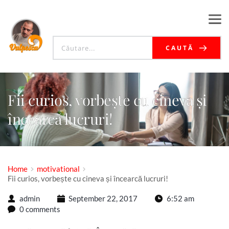
CAUTĂ
Fii curios, vorbește cu cineva și
încearcă lucruri!
Home
motivational
Fii curios, vorbește cu cineva și încearcă lucruri!
admin
September 22, 2017
6:52 am
0 comments