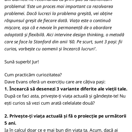
problema!
'Este un proces mai important ca rezolvarea
problemei. Dacă lucrezi la problema greșită, vei obține
răspunsul greșit de fiecare dată. Viața este o continuă
mișcare, așa că e nevoie în permanență de o abordare
adaptată și flexibilă. Aici intervine design thinking, o metodă
care se face la Stanford din anii '60. Pe scurt, sunt 3 pași: fii
curios, vorbește cu oamenii și încearcă lucruri'
.
Sună superb! Jur!
Cum practicăm curiozitatea?
Dave Evans oferă un exercițiu care are câțiva pași:
1. Încearcă să desenezi 3 variante diferite ale vieții tale.
După ce faci asta, privește-ți viața actuală și gândește-te! Nu
ești curios să vezi cum arată celelalate două?
2. Privește-ți viața actuală și fă o proiecție pe următorii
5 ani.
Ia în calcul doar ce e mai bun din viața ta. Acum, dacă ai