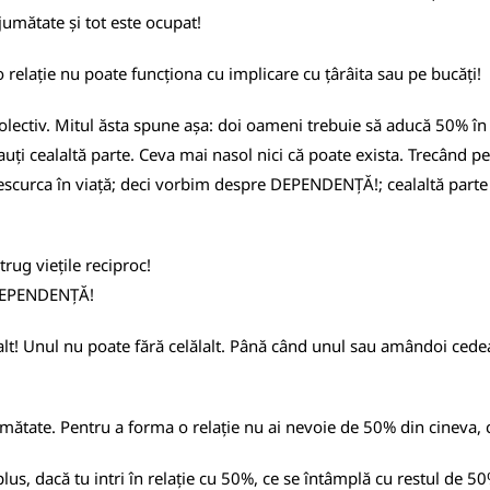
 jumătate și tot este ocupat!
 relație nu poate funcționa cu implicare cu țârâita sau pe bucăți!
colectiv. Mitul ăsta spune așa: doi oameni trebuie să aducă 50% în
 cauți cealaltă parte. Ceva mai nasol nici că poate exista. Trecând 
scurca în viață; deci vorbim despre DEPENDENȚĂ!; cealaltă parte - a
trug viețile reciproc!
-DEPENDENȚĂ!
lt! Unul nu poate fără celălalt. Până când unul sau amândoi cedea
jumătate. Pentru a forma o relație nu ai nevoie de 50% din cineva,
lus, dacă tu intri în relație cu 50%, ce se întâmplă cu restul de 5