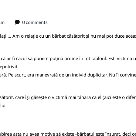
am
0 comments
lații... Am o relație cu un bărbat căsătorit și nu mai pot duce aceas
ă ar fi cazul să punem puțină ordine în tot tabloul. Ești victima une
epotrivit.
Pe scurt, era manevrată de un individ duplicitar. Nu îi convine de
sătorit, care își găsește o victimă mai tânără ca el (aici este o dif
lui.
iubirea asta nu avea motive să existe -bărbatul este însurat, deci