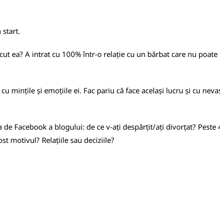
 start.
cut ea? A intrat cu 100% într-o relație cu un bărbat care nu poate f
u mințile și emoțiile ei. Fac pariu că face același lucru și cu nevas
na de Facebook a blogului: de ce v-ați despărțit/ați divorțat? Peste
ost motivul? Relațiile sau deciziile?