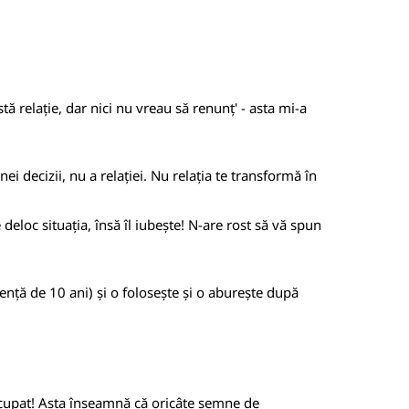
tă relație, dar nici nu vreau să renunț' - asta mi-a
i decizii, nu a relației. Nu relația te transformă în
loc situația, însă îl iubește! N-are rost să vă spun
erență de 10 ani) și o folosește și o aburește după
 ocupat! Asta înseamnă că oricâte semne de