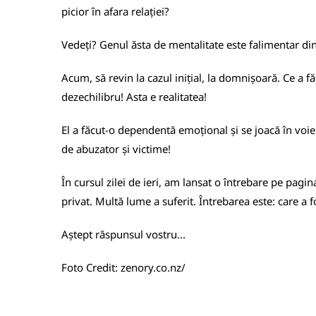
picior în afara relației?
Vedeți? Genul ăsta de mentalitate este falimentar din
Acum, să revin la cazul inițial, la domnișoară. Ce a fă
dezechilibru! Asta e realitatea!
El a făcut-o dependentă emoțional și se joacă în voie c
de abuzator și victime!
În cursul zilei de ieri, am lansat o întrebare pe pagi
privat. Multă lume a suferit. Întrebarea este: care a f
Aștept răspunsul vostru...
Foto Credit:
zenory.co.nz/