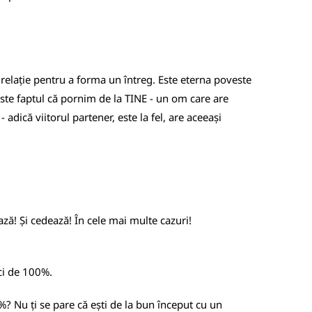
 relație pentru a forma un întreg. Este eterna poveste
peste faptul că pornim de la TINE - un om care are
dică viitorul partener, este la fel, are aceeași
ză! Și cedează! În cele mai multe cazuri!
 ci de 100%.
0%? Nu ți se pare că ești de la bun început cu un