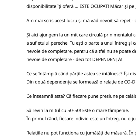
disponibilitate îți oferă ... ESTE OCUPAT! Măcar și pe
Am mai scris acest lucru și mă văd nevoit să repet - o
Și aici ajungem la un mit care circulă prin mentalul 
a sufletului pereche. Tu ești o parte a unui întreg și
nevoie de completare, pentru că altfel nu se poate de
nevoie de completare - deci tot DEPENDENȚĂ!
Ce se întâmplă când părțile astea se întâlnesc? Își dis
Din două dependențe se formează o relație de CO
Ce înseamnă asta? Că fiecare pune presiune pe celăla
Să revin la mitul cu 50-50! Este o mare tâmpenie.
În primul rând, fiecare individ este un întreg, nu o 
Relațiile nu pot funcționa cu jumătăți de măsură. În p