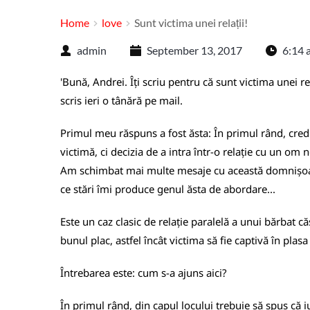
Home
love
Sunt victima unei relații!
admin
September 13, 2017
6:14 
'Bună, Andrei. Îți scriu pentru că sunt victima unei re
scris ieri o tânără pe mail.
Primul meu răspuns a fost ăsta: În primul rând, cred c
victimă, ci decizia de a intra într-o relație cu un om n
Am schimbat mai multe mesaje cu această domnișoară. 
ce stări îmi produce genul ăsta de abordare...
Este un caz clasic de relație paralelă a unui bărbat că
bunul plac, astfel încât victima să fie captivă în plasa 
Întrebarea este: cum s-a ajuns aici?
În primul rând, din capul locului trebuie să spus că 