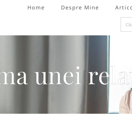
Home
Despre Mine
Artic
ma unei relaț