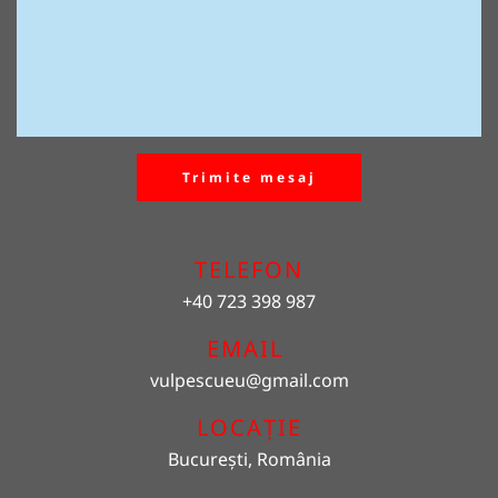
Trimite mesaj
TELEFON
+40 723 398 987
EMAIL 
vulpescueu
@gmail.com
LOCAȚIE
București, România