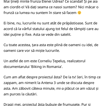
Mai țineți minte frunza Elenei Udrea? Ce scandal! Și pe aia
am ciordit-o! Vă dați seama ce nasoi suntem? Nici măcar o
frunză ca lumea nu suntem în stare să facem
Ei bine, nu, lucrurile nu sunt atât de prăpăstioase. Sunt de
acord că la vârful statului ajung tot felul de tâmpiți care au
idei puține și fixe. Asta se vede din satelit.
Cu toate acestea, țara asta este plină de oameni cu idei, de
oameni care vor să miște lucrurile.
Un astfel de om este Corneliu Țepeluș, realizatorul
documentarului 'Biking in Romania'.
Cum am aflat despre proiectul ăsta? De la tv! Ieri, în timp ce
zappam, am nimerit la Antena 3 unde se discuta despre
asta. Am zăbovit câteva minute, mi-a plăcut ce am văzut și
am purces la căutări.
Dragii mei, proiectul ăsta bubuie de frumusețe. Pur și