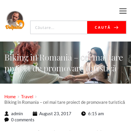
CAUTĂ
Biking în Romania – cel mai tare
proiect de promovare turistică
Home
Travel
Biking în Romania – cel mai tare proiect de promovare turistică
admin
August 23, 2017
6:15 am
0 comments