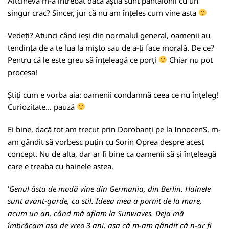
Altcineva m-a întrebat dacă ăștia sunt pantalonii cu un
singur crac? Sincer, jur că nu am înțeles cum vine asta
Vedeți? Atunci când ieși din normalul general, oamenii au
tendința de a te lua la mișto sau de a-ți face morală. De ce?
Pentru că le este greu să înțeleagă ce porți
Chiar nu pot
procesa!
Știți cum e vorba aia: oamenii condamnă ceea ce nu înțeleg!
Curiozitate... pauză
Ei bine, dacă tot am trecut prin Dorobanți pe la InnocenS, m-
am gândit să vorbesc puțin cu Sorin Oprea despre acest
concept. Nu de alta, dar ar fi bine ca oamenii să și înțeleagă
care e treaba cu hainele astea.
'
Genul ăsta de modă vine din Germania, din Berlin. Hainele
sunt avant-garde, ca stil. Ideea mea a pornit de la mare,
acum un an, când mă aflam la Sunwaves. Deja mă
îmbrăcam așa de vreo 3 ani, așa că m-am gândit că n-ar fi