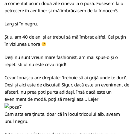
a comentat acum două zile cineva la o poză. Fusesem la o
petrecere în aer liber și mă îmbrăcasem de la InnocenS.
Larg și în negru.
Știu, am 40 de ani și ar trebui să mă îmbrac altfel. Cel puțin
în viziunea unora
Deși nu sunt vreun mare fashionist, am mai spus-o și o
repet: stilul nu este ceva rigid!
Cezar Ionașcu are dreptate: 'trebuie să ai grijă unde te duci'.
Deși și aici este de discutat! Sigur, dacă este un eveniment de
afaceri, nu prea poți purta adidași, însă dacă este un
eveniment de modă, poți să mergi așa... Lejer!
Cam asta era ținuta, doar că în locul tricoului alb, aveam
unul negru.