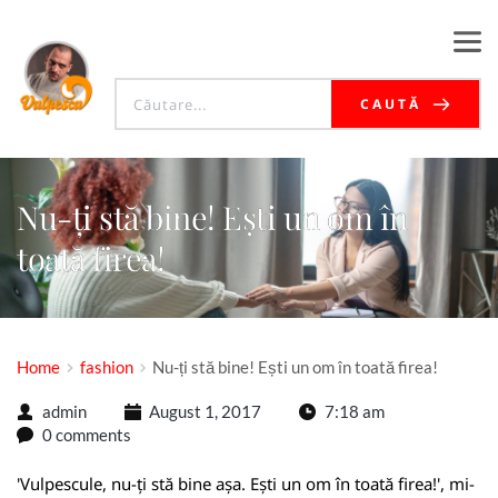
CAUTĂ
Nu-ți stă bine! Ești un om în
toată firea!
Home
fashion
Nu-ți stă bine! Ești un om în toată firea!
admin
August 1, 2017
7:18 am
0 comments
'Vulpescule, nu-ți stă bine așa. Ești un om în toată firea!', mi-