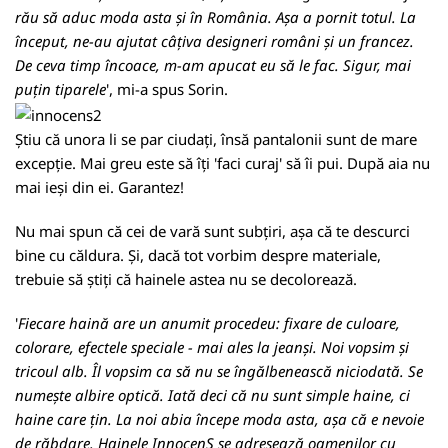
rău să aduc moda asta și în România. Așa a pornit totul. La
început, ne-au ajutat câțiva designeri români și un francez.
De ceva timp încoace, m-am apucat eu să le fac. Sigur, mai
puțin tiparele
', mi-a spus Sorin.
Știu că unora li se par ciudați, însă pantalonii sunt de mare
excepție. Mai greu este să îți 'faci curaj' să îi pui. După aia nu
mai ieși din ei. Garantez!
Nu mai spun că cei de vară sunt subțiri, așa că te descurci
bine cu căldura. Și, dacă tot vorbim despre materiale,
trebuie să știți că hainele astea nu se decolorează.
'
Fiecare haină are un anumit procedeu: fixare de culoare,
colorare, efectele speciale - mai ales la jeanși. Noi vopsim și
tricoul alb. Îl vopsim ca să nu se îngălbenească niciodată. Se
numește albire optică. Iată deci că nu sunt simple haine, ci
haine care țin. La noi abia începe moda asta, așa că e nevoie
de răbdare. Hainele InnocenS se adresează oamenilor cu