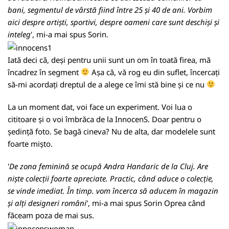
bani, segmentul de vârstă fiind între 25 și 40 de ani. Vorbim
aici despre artiști, sportivi, despre oameni care sunt deschiși și
inteleg
', mi-a mai spus Sorin.
Iată deci că, deși pentru unii sunt un om în toată firea, mă
încadrez în segment
Așa că, vă rog eu din suflet, încercați
să-mi acordați dreptul de a alege ce îmi stă bine și ce nu
La un moment dat, voi face un experiment. Voi lua o
cititoare și o voi îmbrăca de la InnocenS. Doar pentru o
ședință foto. Se bagă cineva? Nu de alta, dar modelele sunt
foarte mișto.
'
De zona feminină se ocupă Andra Handaric de la Cluj. Are
niște colecții foarte apreciate. Practic, când aduce o colecție,
se vinde imediat. În timp. vom încerca să aducem în magazin
și alți designeri români
', mi-a mai spus Sorin Oprea când
făceam poza de mai sus.