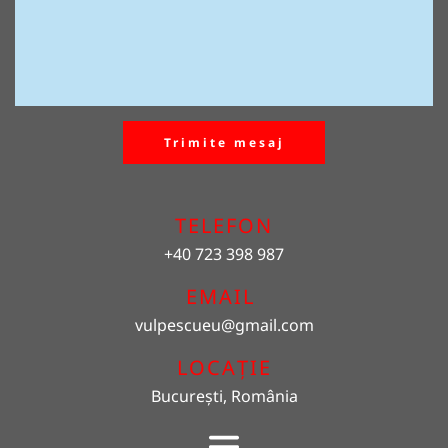
Trimite mesaj
TELEFON
+40 723 398 987
EMAIL 
vulpescueu
@gmail.com
LOCAȚIE
București, România