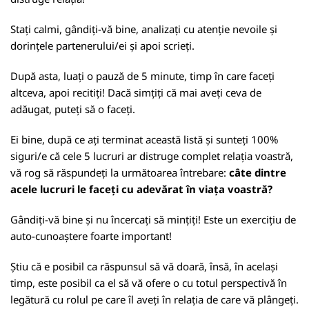
Stați calmi, gândiți-vă bine, analizați cu atenție nevoile și
dorințele partenerului/ei și apoi scrieți.
După asta, luați o pauză de 5 minute, timp în care faceți
altceva, apoi recitiți! Dacă simțiți că mai aveți ceva de
adăugat, puteți să o faceți.
Ei bine, după ce ați terminat această listă și sunteți 100%
siguri/e că cele 5 lucruri ar distruge complet relația voastră,
vă rog să răspundeți la următoarea întrebare:
câte dintre
acele lucruri le faceți cu adevărat în viața voastră?
Gândiți-vă bine și nu încercați să mințiți! Este un exercițiu de
auto-cunoaștere foarte important!
Știu că e posibil ca răspunsul să vă doară, însă, în același
timp, este posibil ca el să vă ofere o cu totul perspectivă în
legătură cu rolul pe care îl aveți în relația de care vă plângeți.