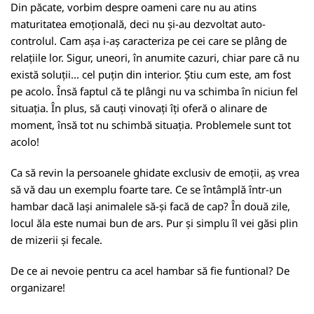
Din păcate, vorbim despre oameni care nu au atins
maturitatea emoțională, deci nu și-au dezvoltat auto-
controlul. Cam așa i-aș caracteriza pe cei care se plâng de
relațiile lor. Sigur, uneori, în anumite cazuri, chiar pare că nu
există soluții... cel puțin din interior. Știu cum este, am fost
pe acolo. Însă faptul că te plângi nu va schimba în niciun fel
situația. În plus, să cauți vinovați îți oferă o alinare de
moment, însă tot nu schimbă situația. Problemele sunt tot
acolo!
Ca să revin la persoanele ghidate exclusiv de emoții, aș vrea
să vă dau un exemplu foarte tare. Ce se întâmplă într-un
hambar dacă lași animalele să-și facă de cap? În două zile,
locul ăla este numai bun de ars. Pur și simplu îl vei găsi plin
de mizerii și fecale.
De ce ai nevoie pentru ca acel hambar să fie funtional? De
organizare!