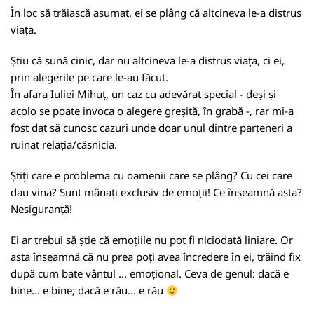
În loc să trăiască asumat, ei se plâng că altcineva le-a distrus
viața.
Știu că sună cinic, dar nu altcineva le-a distrus viața, ci ei,
prin alegerile pe care le-au făcut.
În afara Iuliei Mihuț, un caz cu adevărat special - deși și
acolo se poate invoca o alegere greșită, în grabă -, rar mi-a
fost dat să cunosc cazuri unde doar unul dintre parteneri a
ruinat relația/căsnicia.
Știți care e problema cu oamenii care se plâng? Cu cei care
dau vina? Sunt mânați exclusiv de emoții! Ce înseamnă asta?
Nesiguranță!
Ei ar trebui să știe că emoțiile nu pot fi niciodată liniare. Or
asta înseamnă că nu prea poți avea încredere în ei, trăind fix
după cum bate vântul ... emoțional. Ceva de genul: dacă e
bine... e bine; dacă e rău... e rău