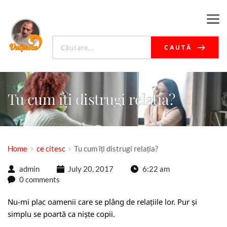
CAUTĂ
Tu cum îți distrugi relația?
Home
ce citesc
Tu cum îți distrugi relația?
admin
July 20, 2017
6:22 am
0 comments
Nu-mi plac oamenii care se plâng de relațiile lor. Pur și
simplu se poartă ca niște copii.