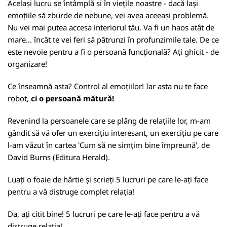
Același lucru se întâmplă și în viețile noastre - dacă lași
emoțiile să zburde de nebune, vei avea aceeași problemă.
Nu vei mai putea accesa interiorul tău. Va fi un haos atât de
mare... încât te vei feri să pătrunzi în profunzimile tale. De ce
este nevoie pentru a fi o persoană funcțională? Ați ghicit - de
organizare!
Ce înseamnă asta? Control al emoțiilor! Iar asta nu te face
robot,
ci o persoană mătură!
Revenind la persoanele care se plâng de relațiile lor, m-am
gândit să vă ofer un exercițiu interesant, un exercițiu pe care
l-am văzut în cartea 'Cum să ne simțim bine împreună', de
David Burns (Editura Herald).
Luați o foaie de hârtie și scrieți 5 lucruri pe care le-ați face
pentru a vă distruge complet relația!
Da, ați citit bine! 5 lucruri pe care le-ați face pentru a vă
distruge relația!