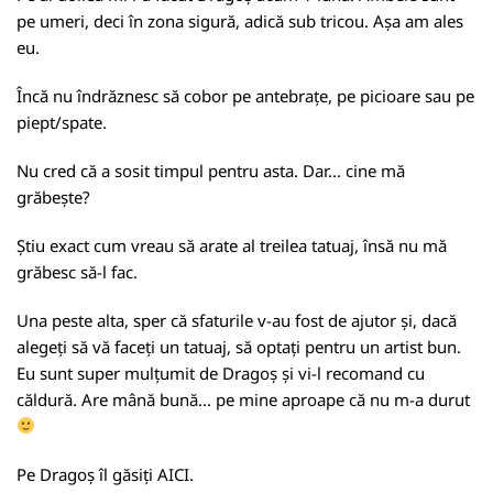
pe umeri, deci în zona sigură, adică sub tricou. Așa am ales
eu.
Încă nu îndrăznesc să cobor pe antebrațe, pe picioare sau pe
piept/spate.
Nu cred că a sosit timpul pentru asta. Dar... cine mă
grăbește?
Știu exact cum vreau să arate al treilea tatuaj, însă nu mă
grăbesc să-l fac.
Una peste alta, sper că sfaturile v-au fost de ajutor și, dacă
alegeți să vă faceți un tatuaj, să optați pentru un artist bun.
Eu sunt super mulțumit de Dragoș și vi-l recomand cu
căldură. Are mână bună... pe mine aproape că nu m-a durut
Pe Dragoș îl găsiți
AICI
.