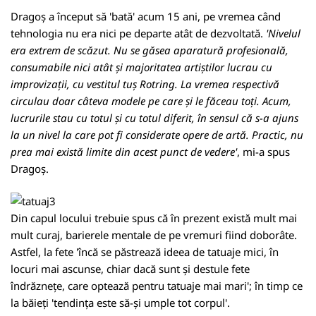
Dragoș a început să 'bată' acum 15 ani, pe vremea când
tehnologia nu era nici pe departe atât de dezvoltată.
'Nivelul
era extrem de scăzut. Nu se găsea aparatură profesională,
consumabile nici atât și majoritatea artiștilor lucrau cu
improvizații, cu vestitul tuș Rotring. La vremea respectivă
circulau doar câteva modele pe care și le făceau toți. Acum,
lucrurile stau cu totul și cu totul diferit, în sensul că s-a ajuns
la un nivel la care pot fi considerate opere de artă. Practic, nu
prea mai există limite din acest punct de vedere'
, mi-a spus
Dragoș.
Din capul locului trebuie spus că în prezent există mult mai
mult curaj, barierele mentale de pe vremuri fiind doborâte.
Astfel, la fete 'încă se păstrează ideea de tatuaje mici, în
locuri mai ascunse, chiar dacă sunt și destule fete
îndrăznețe, care optează pentru tatuaje mai mari'; în timp ce
la băieți 'tendința este să-și umple tot corpul'.