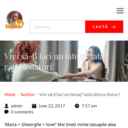
CAUTĂ
Vrei să-ți faci un tatuaj? Iată
câteva sfaturi!
Home
fashion
Vrei să-ți faci un tatuaj? Iată câteva sfaturi!
admin
June 22, 2017
7:57 am
0 comments
'Maria + Gheorghe = love!' Mai țineți minte tatuajele alea