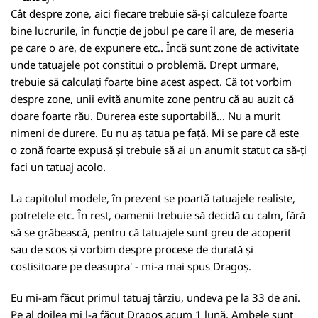
Cât despre zone, aici fiecare trebuie să-și calculeze foarte
bine lucrurile, în funcție de jobul pe care îl are, de meseria
pe care o are, de expunere etc.. Încă sunt zone de activitate
unde tatuajele pot constitui o problemă. Drept urmare,
trebuie să calculați foarte bine acest aspect. Că tot vorbim
despre zone, unii evită anumite zone pentru că au auzit că
doare foarte rău. Durerea este suportabilă... Nu a murit
nimeni de durere. Eu nu aș tatua pe față. Mi se pare că este
o zonă foarte expusă și trebuie să ai un anumit statut ca să-ți
faci un tatuaj acolo.
La capitolul modele, în prezent se poartă tatuajele realiste,
potretele etc. În rest, oamenii trebuie să decidă cu calm, fără
să se grăbească, pentru că tatuajele sunt greu de acoperit
sau de scos și vorbim despre procese de durată și
costisitoare pe deasupra' - mi-a mai spus Dragoș.
Eu mi-am făcut primul tatuaj târziu, undeva pe la 33 de ani.
Pe al doilea mi l-a făcut Dragoș acum 1 lună. Ambele sunt