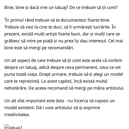
Bine, bine și dacă vrei un tatuaj? De ce trebuie să ții cont?
'În primul rând trebuie să te documentezi foarte bine.
Trebuie să vezi la cine te duci, să îi urmărești lucrările. În
prezent, există mulți artiști foarte buni, dar și mulți care se
grăbesc să intre pe piață și nu prea își dau interesul. Cel mai
bine este să mergi pe recomandări.
Un alt aspect de care trebuie să ții cont este acela că vorbim
despre un tatuaj, adică despre ceva permanent, ceva ce vei
purta toată viața. Drept urmare, trebuie să-ți alegi un model
care te reprezintă. La acest capitol, încă există multă
nehotărâre. De aceea recomand să mergi pe mâna artistului.
Un alt sfat important este ăsta - nu încerca să copiezi un
model existent. Dă-i voie artistului să-și exprime
creativitatea.