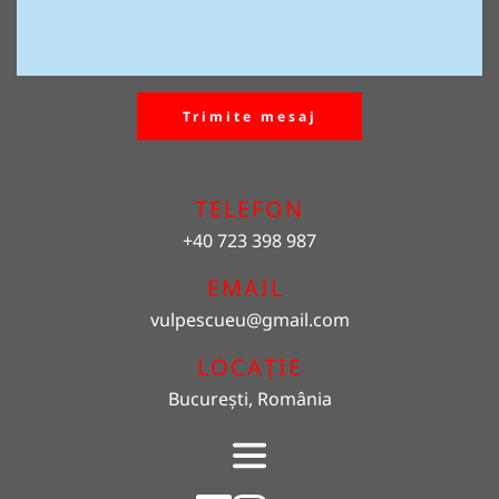
Trimite mesaj
TELEFON
+40 723 398 987
EMAIL 
vulpescueu
@gmail.com
LOCAȚIE
București, România