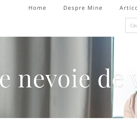
Home
Despre Mine
Artic
re nevoie de 