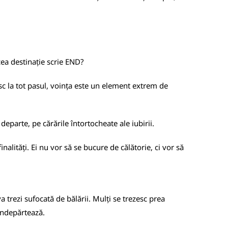
cea destinație scrie END?
esc la tot pasul, voința este un element extrem de
departe, pe cărările întortocheate ale iubirii.
lități. Ei nu vor să se bucure de călătorie, ci vor să
 trezi sufocată de bălării. Mulți se trezesc prea
 îndepărtează.