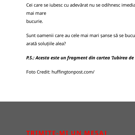
Cei care se iubesc cu adevărat nu se odihnesc imediat
mai mare
bucurie.
Sunt oamenii care au cele mai mari șanse să se bucure d
arată soluțiile alea?
P.S.:
Acesta este un fragment din cartea ‘Iubirea de la
Foto Credit:
huffingtonpost.com/
TRIMITE-MI UN MESAJ