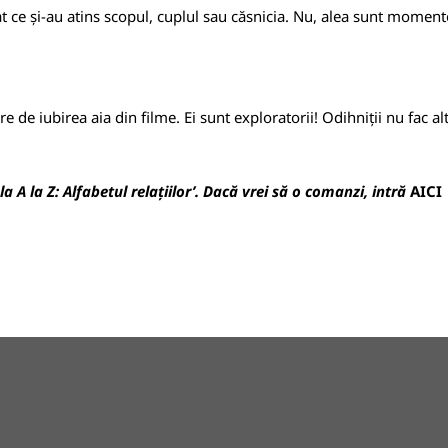
 ce și-au atins scopul, cuplul sau căsnicia. Nu, alea sunt momente
e iubirea aia din filme. Ei sunt exploratorii! Odihniții nu fac altc
 A la Z: Alfabetul relațiilor’. Dacă vrei să o comanzi, intră
AICI