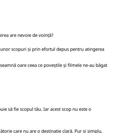
birea are nevoie de voință?
a unor scopuri și prin efortul depus pentru atingerea
înseamnă oare ceea ce poveștile și filmele ne-au băgat
buie să fie scopul tău. Iar acest scop nu este o
lătorie care nu are o destinație clară. Pur și simplu,