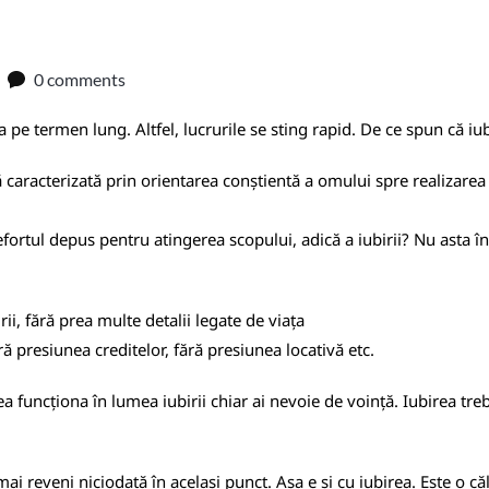
0 comments
 pe termen lung. Altfel, lucrurile se sting rapid. De ce spun că iu
că caracterizată prin orientarea conștientă a omului spre realizare
fortul depus pentru atingerea scopului, adică a iubirii? Nu asta 
ii, fără prea multe detalii legate de viața
ără presiunea creditelor, fără presiunea locativă etc.
ea funcționa în lumea iubirii chiar ai nevoie de voință. Iubirea tre
 mai reveni niciodată în același punct. Așa e și cu iubirea. Este o că