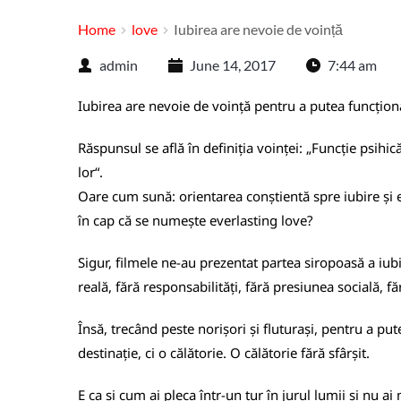
Home
love
Iubirea are nevoie de voință
admin
June 14, 2017
7:44 am
Iubirea are nevoie de voință pentru a putea funcționa
Răspunsul se află în definiția voinței: „Funcție psihi
lor“.
Oare cum sună: orientarea conștientă spre iubire și e
în cap că se numește everlasting love?
Sigur, filmele ne-au prezentat partea siropoasă a iubir
reală, fără responsabilități, fără presiunea socială, f
Însă, trecând peste norișori și fluturași, pentru a put
destinație, ci o călătorie. O călătorie fără sfârșit.
E ca și cum ai pleca într-un tur în jurul lumii și nu ai