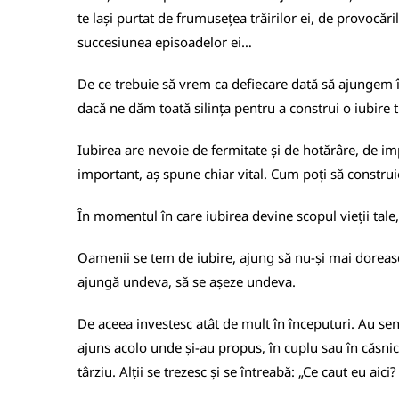
te lași purtat de frumusețea trăirilor ei, de provocăr
succesiunea episoadelor ei…
De ce trebuie să vrem ca defiecare dată să ajungem 
dacă ne dăm toată silința pentru a construi o iubire 
Iubirea are nevoie de fermitate și de hotărâre, de im
important, aș spune chiar vital. Cum poți să construi
În momentul în care iubirea devine scopul vieții tale, 
Oamenii se tem de iubire, ajung să nu-și mai dorească
ajungă undeva, să se așeze undeva.
De aceea investesc atât de mult în începuturi. Au senz
ajuns acolo unde și-au propus, în cuplu sau în căsnici
târziu. Alții se trezesc și se întreabă: „Ce caut eu ai