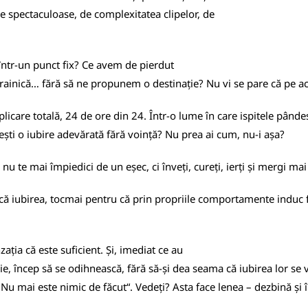
ile spectaculoase, de complexitatea clipelor, de
într-un punct fix? Ce avem de pierdut
trainică… fără să ne propunem o destinație? Nu vi se pare că pe a
plicare totală, 24 de ore din 24. Într-o lume în care ispitele pând
ești o iubire adevărată fără voință? Nu prea ai cum, nu-i așa?
nu te mai împiedici de un eșec, ci înveți, cureți, ierți și mergi mai 
 iubirea, tocmai pentru că prin propriile comportamente induc fina
ația că este suficient. Și, imediat ce au
e, încep să se odihnească, fără să-și dea seama că iubirea lor se va
ci? Nu mai este nimic de făcut“. Vedeți? Asta face lenea – dezbină și