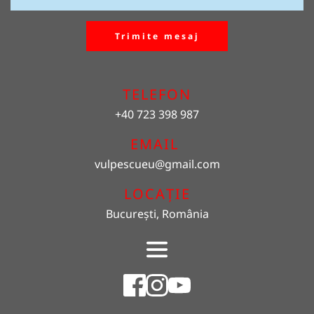
Trimite mesaj
TELEFON
+40 723 398 987
EMAIL 
vulpescueu
@gmail.com
LOCAȚIE
București, România