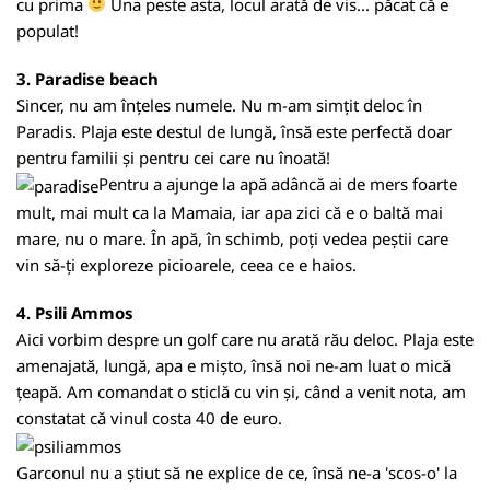
cu prima
Una peste asta, locul arată de vis... păcat că e
populat!
3. Paradise beach
Sincer, nu am înțeles numele. Nu m-am simțit deloc în
Paradis. Plaja este destul de lungă, însă este perfectă doar
pentru familii și pentru cei care nu înoată!
Pentru a ajunge la apă adâncă ai de mers foarte
mult, mai mult ca la Mamaia, iar apa zici că e o baltă mai
mare, nu o mare. În apă, în schimb, poți vedea peștii care
vin să-ți exploreze picioarele, ceea ce e haios.
4. Psili Ammos
Aici vorbim despre un golf care nu arată rău deloc. Plaja este
amenajată, lungă, apa e mișto, însă noi ne-am luat o mică
țeapă. Am comandat o sticlă cu vin și, când a venit nota, am
constatat că vinul costa 40 de euro.
Garconul nu a știut să ne explice de ce, însă ne-a 'scos-o' la