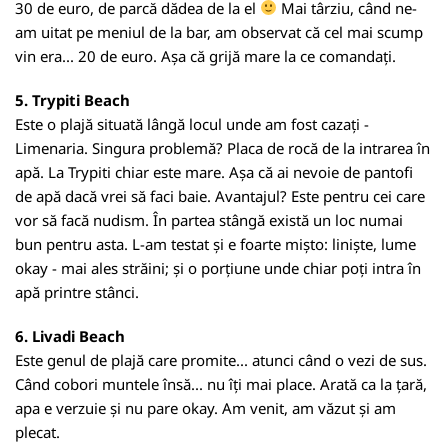
30 de euro, de parcă dădea de la el
Mai târziu, când ne-
am uitat pe meniul de la bar, am observat că cel mai scump
vin era... 20 de euro. Așa că grijă mare la ce comandați.
5. Trypiti Beach
Este o plajă situată lângă locul unde am fost cazați -
Limenaria. Singura problemă? Placa de rocă de la intrarea în
apă. La Trypiti chiar este mare. Așa că ai nevoie de pantofi
de apă dacă vrei să faci baie. Avantajul? Este pentru cei care
vor să facă nudism. În partea stângă există un loc numai
bun pentru asta. L-am testat și e foarte mișto: liniște, lume
okay - mai ales străini; și o porțiune unde chiar poți intra în
apă printre stânci.
6. Livadi Beach
Este genul de plajă care promite... atunci când o vezi de sus.
Când cobori muntele însă... nu îți mai place. Arată ca la țară,
apa e verzuie și nu pare okay. Am venit, am văzut și am
plecat.