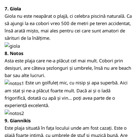
7. Giola
Giola nu este neapărat o plajă, ci celebra piscină naturală. Ca
să ajungi la ea cobori vreo 500 de metri pe teren accidentat,
însă arată mișto, mai ales pentru cei care sunt amatori de
sărituri de la înălțime.
8. Notos
Asta este plaja care ne-a plăcut cel mai mult. Cobori prin
desișuri, are câteva șezlonguri și umbrele, însă nu are beach
bar sau alte lucruri.
Este un golfuleț mic, cu nisip și apa superbă. Aici
am stat și ne-a plăcut foarte mult. Dacă ai și o ladă
frigorifică, dotată cu apă și vin... poți avea parte de o
experiență excelentă.
9. Giannikis
Este plaja situată în fața locului unde am fost cazați. Este o
plajă foarte intimă, cu umbrele de stuf și muzică bună. Are