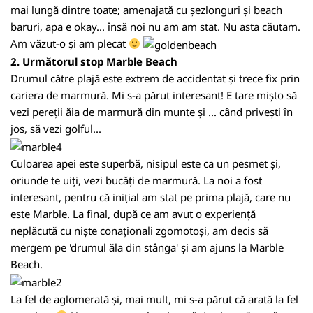
mai lungă dintre toate; amenajată cu șezlonguri și beach
baruri, apa e okay... însă noi nu am am stat. Nu asta căutam.
Am văzut-o și am plecat
2. Următorul stop Marble Beach
Drumul către plajă este extrem de accidentat și trece fix prin
cariera de marmură. Mi s-a părut interesant! E tare mișto să
vezi pereții ăia de marmură din munte și ... când privești în
jos, să vezi golful...
Culoarea apei este superbă, nisipul este ca un pesmet și,
oriunde te uiți, vezi bucăți de marmură. La noi a fost
interesant, pentru că inițial am stat pe prima plajă, care nu
este Marble. La final, după ce am avut o experiență
neplăcută cu niște conaționali zgomotoși, am decis să
mergem pe 'drumul ăla din stânga' și am ajuns la Marble
Beach.
La fel de aglomerată și, mai mult, mi s-a părut că arată la fel