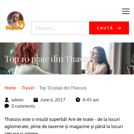
CAUTĂ
Top 10 plaje din Thassos
Home
Travel
Top 10 plaje din Thassos
admin
June 6, 2017
8:45 am
0 comments
Thassos este o insulă superbă! Are de toate - de la locuri
aglomerate, pline de taverne și magazine și până la locuri
retrase și intime.