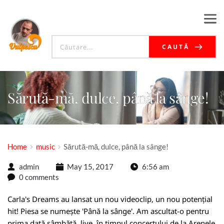
CAUTĂ
Sărută-mă, dulce, până la sânge!
Home
music
Sărută-mă, dulce, până la sânge!
admin
May 15, 2017
6:56 am
0 comments
Carla's Dreams au lansat un nou videoclip, un nou potențial
hit! Piesa se numește 'Până la sânge'. Am ascultat-o pentru
prima dată sâmbătă, live, în timpul concertului de la Arenele