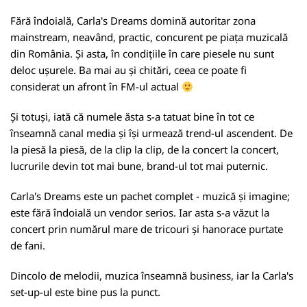
Fără îndoială, Carla's Dreams domină autoritar zona
mainstream, neavând, practic, concurent pe piața muzicală
din România. Și asta, în condițiile în care piesele nu sunt
deloc ușurele. Ba mai au și chitări, ceea ce poate fi
considerat un afront în FM-ul actual
Și totuși, iată că numele ăsta s-a tatuat bine în tot ce
înseamnă canal media și își urmează trend-ul ascendent. De
la piesă la piesă, de la clip la clip, de la concert la concert,
lucrurile devin tot mai bune, brand-ul tot mai puternic.
Carla's Dreams este un pachet complet - muzică și imagine;
este fără îndoială un vendor serios. Iar asta s-a văzut la
concert prin numărul mare de tricouri și hanorace purtate
de fani.
Dincolo de melodii, muzica înseamnă business, iar la Carla's
set-up-ul este bine pus la punct.