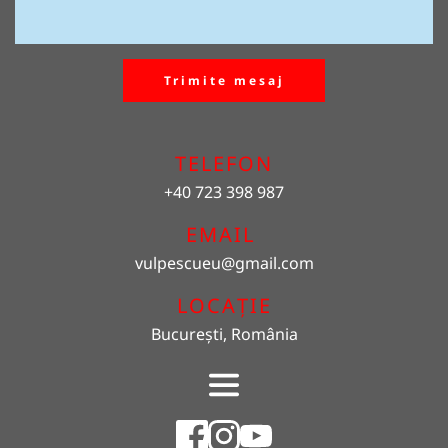
Trimite mesaj
TELEFON
+40 723 398 987
EMAIL 
vulpescueu
@gmail.com
LOCAȚIE
București, România