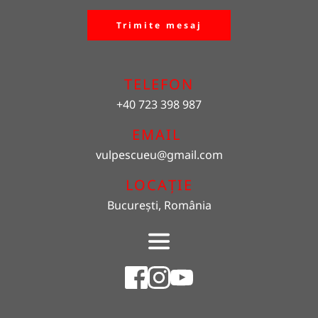
Trimite mesaj
TELEFON
+40 723 398 987
EMAIL 
vulpescueu
@gmail.com
LOCAȚIE
București, România