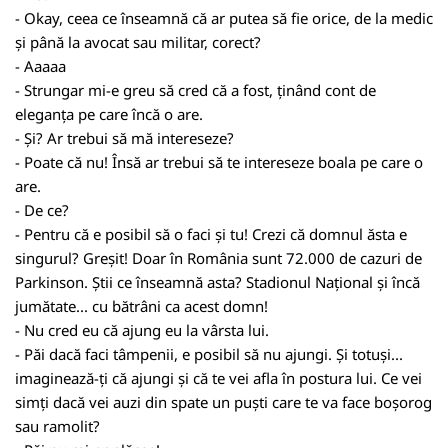
- Okay, ceea ce înseamnă că ar putea să fie orice, de la medic
și până la avocat sau militar, corect?
- Aaaaa
- Strungar mi-e greu să cred că a fost, ținând cont de
eleganța pe care încă o are.
- Și? Ar trebui să mă intereseze?
- Poate că nu! Însă ar trebui să te intereseze boala pe care o
are.
- De ce?
- Pentru că e posibil să o faci și tu! Crezi că domnul ăsta e
singurul? Greșit! Doar în România sunt 72.000 de cazuri de
Parkinson. Știi ce înseamnă asta? Stadionul Național și încă
jumătate... cu bătrâni ca acest domn!
- Nu cred eu că ajung eu la vârsta lui.
- Păi dacă faci tâmpenii, e posibil să nu ajungi. Și totuși...
imaginează-ți că ajungi și că te vei afla în postura lui. Ce vei
simți dacă vei auzi din spate un puști care te va face boșorog
sau ramolit?