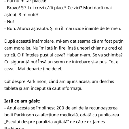
- Păi nu mi-ar plăcea!
- Bravo! Și? Lui crezi că îi place? Ce zici? Mori dacă mai
aștepți 3 minute?
- Nu!
- Bun. Atunci așteaptă. Și nu îl mai ucide înainte de termen.
După această întâmplare, mi-am dat seama că am fost puțin
cam moralist. Nu îmi stă în fire, însă uneori chiar nu cred că
strică. O fi înțeles puștiul ceva? Habar n-am. Se va schimba?
Cu siguranță nu! Însă un semn de întrebare și-a pus. Tot e
ceva... Mai departe ține de el.
Cât despre Parkinson, când am ajuns acasă, am deschis
tableta și am început să caut informații.
Iată ce am găsit:
- Anul acesta se împlinesc 200 de ani de la recunoașterea
bolii Parkinson ca afecțiune medicală, odată cu publicarea
„Eseului despre paralizia agitată” de către dr. James
Parkinson.