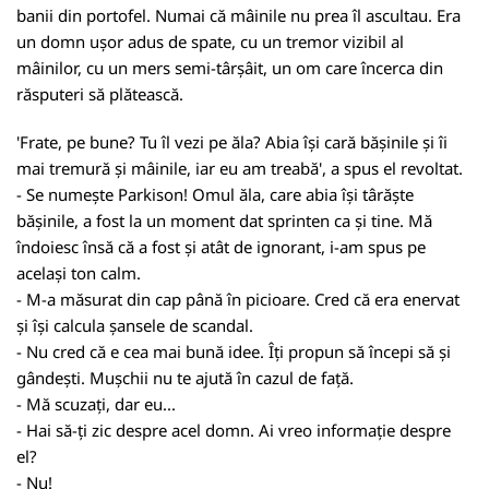
banii din portofel. Numai că mâinile nu prea îl ascultau. Era
un domn ușor adus de spate, cu un tremor vizibil al
mâinilor, cu un mers semi-târșâit, un om care încerca din
răsputeri să plătească.
'Frate, pe bune? Tu îl vezi pe ăla? Abia își cară bășinile și îi
mai tremură și mâinile, iar eu am treabă', a spus el revoltat.
- Se numește Parkison! Omul ăla, care abia își târăște
bășinile, a fost la un moment dat sprinten ca și tine. Mă
îndoiesc însă că a fost și atât de ignorant, i-am spus pe
același ton calm.
- M-a măsurat din cap până în picioare. Cred că era enervat
și își calcula șansele de scandal.
- Nu cred că e cea mai bună idee. Îți propun să începi să și
gândești. Mușchii nu te ajută în cazul de față.
- Mă scuzați, dar eu...
- Hai să-ți zic despre acel domn. Ai vreo informație despre
el?
- Nu!