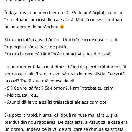
În fața mea, doi tineri la vreo 20-25 de ani! Agitați, cu ochii
în telefoane, anxioși din cale afară. Mai că nu se scarpinau
pe antebrațe de nerăbdare
Și mai în față, câțiva bătrâni. Unii trăgeau de coșuri, alții
împingeau cărucioare de piață...
Era ora la care bătrânii încă sunt activi și ies din casă.
La un moment dat, unul dintre băieți își pierde răbdarea și îi
spune celuilalt: 'frate, m-am săturat de moșii ăștia. Ce caută
la cozi? Toată ziua mă lovesc de ei!'
- Și? Ce vrei să faci? Să-i omori?, l-am întrebat eu calm.
- Mă scuzați, eu...
- Atunci dă-le voie să își trăiască zilele așa cum pot!
S-a potolit rapid. Numai că, două minute mai târziu, și-a
pierdut din nou răbdarea. De data asta, a văzut că la casă era
un domn, undeva pe la 70 de ani, care se chinuia să scoată