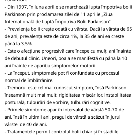
- Din 1997, în luna aprilie se marchează lupta împotriva bolii
Parkinson prin proclamarea zilei de 11 aprilie „Ziua
Internatională de Luptă Împotriva Bolii Parkinson”.
- Prevalența bolii crește odată cu vârsta. Dacă la vârsta de 65
de ani, prevalența este de circa 1%, la 85 de ani ea crește
până la 3.5%.
- Este o afecțiune progresivă care începe cu mulți ani înainte
de debutul clinic. Uneori, boala se manifestă cu până la 10
ani înainte de apariția simptomelor motorii.
- La început, simptomele pot fi confundate cu procesul
normal de îmbătrânire.
- Tremorul este cel mai cunoscut simptom, însă Parkinson
înseamnă mult mai mult: rigiditatea mișcărilor, instabilitatea
posturală, tulburări de vorbire, tulburări cognitive.
- Primele simptome apar în intervalul de vârstă 50-70 de
ani, însă în ultimii ani, pragul de vârstă a scăzut în jurul
vârstei de 40 de ani.
- Tratamentele permit controlul bolii chiar și în stadiile