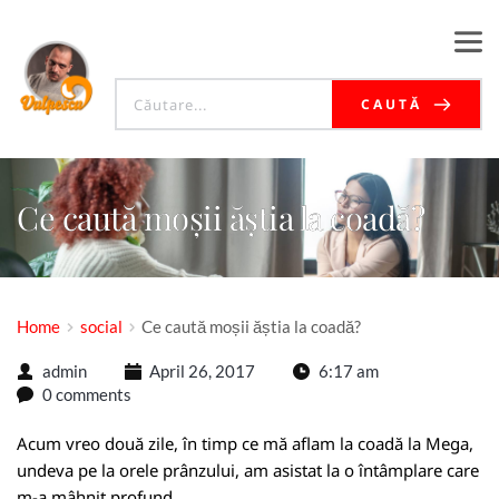
CAUTĂ
Ce caută moșii ăștia la coadă?
Home
social
Ce caută moșii ăștia la coadă?
admin
April 26, 2017
6:17 am
0 comments
Acum vreo două zile, în timp ce mă aflam la coadă la Mega,
undeva pe la orele prânzului, am asistat la o întâmplare care
m-a mâhnit profund.