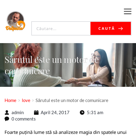
CAUTĂ
Sărutul este un motor de
comunicare
Home
love
Sărutul este un motor de comunicare
admin
April 24, 2017
5:31 am
0 comments
Foarte puțină lume stă să analizeze magia din spatele unui