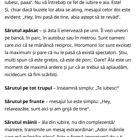
iubesc, paaa“. Nu vă întrebați ce fel de iubire e aia. Este!
Și, chiar dacă buzele lor abia se ating, mesajul celor doi este
evident: „Hey, îmi pasă de tine, abia aștept să te revăd“.
Sărutul apăsat
– și ăsta îi enervează pe unii. Îl vezi uneori
pe bancă, în parc, în autobuz sau în metrou. Sunt oameni
care zici că se mănâncă reciproc. Horomonii lor sunt excitați
la maximum și pare că nu le pasă că există spectatori. Știu,
mulți spun că este grețos, că este de porc. Oare? Ăla este un
moment de maximă ardere și jur că ar trebui să aplaudăm,
nicidecum să fim scârbiți.
Sărutul pe tot trupul
– înseamnă simplu: „Te iubesc!“
Sărutul pe frunte
– mesajul lui este simplu: „Hey,
relaxeazăte, sunt aici și am grijă de tine“.
Sărutul mâinii
– ăla din iubire, nu din complezență/
maniere, transmite un mesaj extraordinar: „Ador mâinile
care mă mângâie zilnic“. Este o formă importantă de a-ți