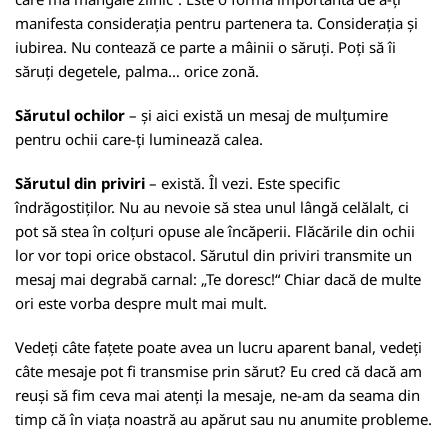
manifesta considerația pentru partenera ta. Considerația și
iubirea. Nu contează ce parte a mâinii o săruți. Poți să îi
săruți degetele, palma… orice zonă.
Sărutul ochilor
– și aici există un mesaj de mulțumire
pentru ochii care-ți luminează calea.
Sărutul din priviri
– există. Îl vezi. Este specific
îndrăgostiților. Nu au nevoie să stea unul lângă celălalt, ci
pot să stea în colțuri opuse ale încăperii. Flăcările din ochii
lor vor topi orice obstacol. Sărutul din priviri transmite un
mesaj mai degrabă carnal: „Te doresc!“ Chiar dacă de multe
ori este vorba despre mult mai mult.
Vedeți câte fațete poate avea un lucru aparent banal, vedeți
câte mesaje pot fi transmise prin sărut? Eu cred că dacă am
reuși să fim ceva mai atenți la mesaje, ne-am da seama din
timp că în viața noastră au apărut sau nu anumite probleme.