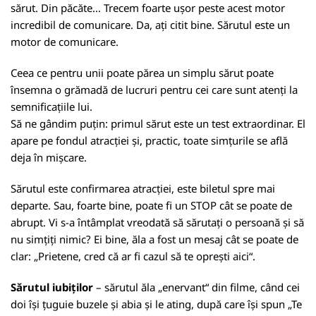
sărut. Din păcăte… Trecem foarte ușor peste acest motor
incredibil de comunicare. Da, ați citit bine. Sărutul este un
motor de comunicare.
Ceea ce pentru unii poate părea un simplu sărut poate
însemna o grămadă de lucruri pentru cei care sunt atenți la
semnificațiile lui.
Să ne gândim puțin: primul sărut este un test extraordinar. El
apare pe fondul atracției și, practic, toate simțurile se află
deja în mișcare.
Sărutul este confirmarea atracției, este biletul spre mai
departe. Sau, foarte bine, poate fi un STOP cât se poate de
abrupt. Vi s-a întâmplat vreodată să sărutați o persoană și să
nu simțiți nimic? Ei bine, ăla a fost un mesaj cât se poate de
clar: „Prietene, cred că ar fi cazul să te oprești aici“.
Sărutul iubiților
– sărutul ăla „enervant“ din filme, când cei
doi își țuguie buzele și abia și le ating, după care își spun „Te