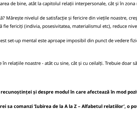
rea de bine, atât la capitolul relații interpersonale, cât și în zona 
Mărește nivelul de satisfacție și fericire din viețile noastre, cre
e fericiți (indivia, posesivitatea, materialismul etc), reduce nive
 acest set-up mental este aproape imposibil din punct de vedere fizi
n relațiile noastre - atât cu sine, cât și cu ceilalți. Trebuie doa
 recunoștinței și despre modul în care afectează în mod poziti
i sa comanzi ‘Iubirea de la A la Z – Alfabetul relatiilor’, o p