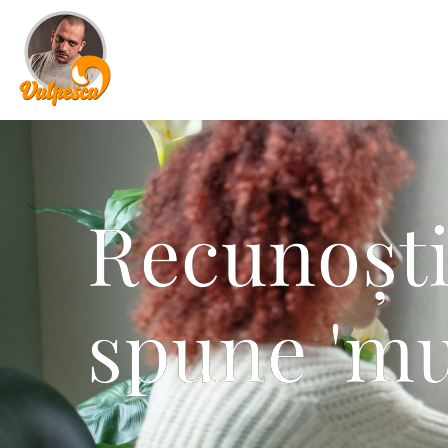
Recunoști
spune 'mu