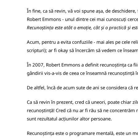
În fine, ca să revin, vă voi spune așa, de deschidere, 
Robert Emmons - unul dintre cei mai cunoscuți cercet
Recunoștința este atât o emoție, cât și o practică și est
Acum, pentru a evita confuziile - mai ales pe cele re
scripturi); ar fi okay să încercăm să vedem ce însea
În 2007, Robert Emmons a definit recunoștința ca fiin
gândirii vis-a-vis de ceea ce înseamnă recunoștință în
De altfel, încă de acum sute de ani se considera că 
Ca să revin în prezent, cred că uneori, poate chiar zi
recunoștință! Cred că nu ar fi rău să ne concentrăm m
sunt rezultatul acțiunilor altor persoane.
Recunoștința este o programare mentală, este un mod d