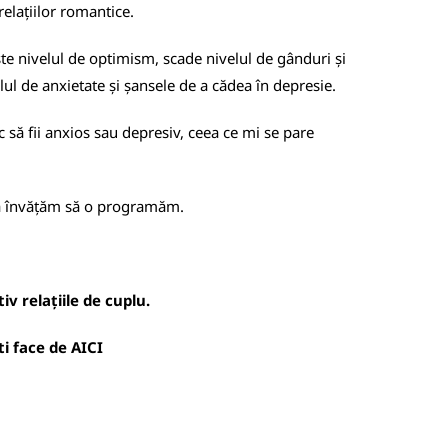
relațiilor romantice.
ște nivelul de optimism, scade nivelul de gânduri și
lul de anxietate și șansele de a cădea în depresie.
c să fii anxios sau depresiv, ceea ce mi se pare
r să învățăm să o programăm.
v relațiile de cuplu.
oti face de
AICI