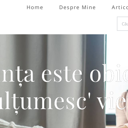
Home
Despre Mine
Artic
nța este obic
lțumesc' vieț