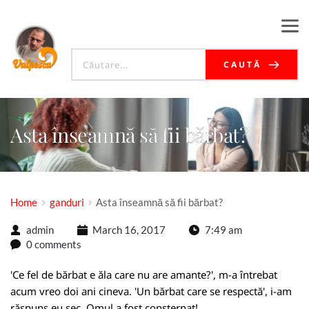
CAUTĂ
Asta înseamnă să fii bărbat?
Home
ganduri
Asta înseamnă să fii bărbat?
admin
March 16, 2017
7:49 am
0 comments
'Ce fel de bărbat e ăla care nu are amante?', m-a întrebat
acum vreo doi ani cineva. 'Un bărbat care se respectă', i-am
răspuns eu sec. Omul a fost consternat!