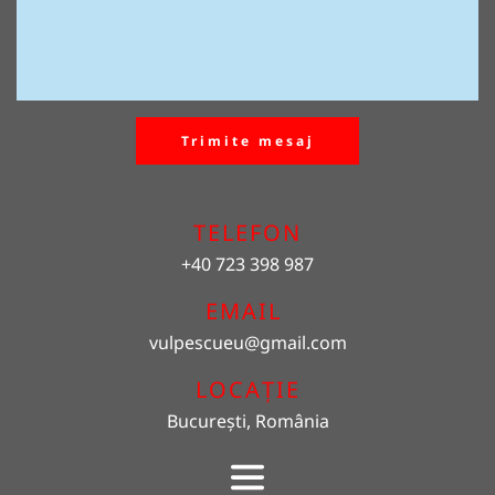
Trimite mesaj
TELEFON
+40 723 398 987
EMAIL 
vulpescueu
@gmail.com
LOCAȚIE
București, România