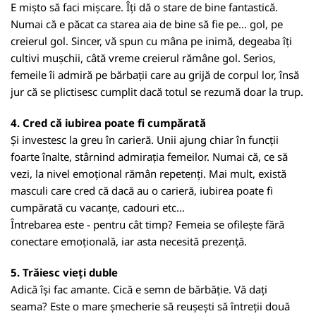
E mișto să faci mișcare. Îți dă o stare de bine fantastică.
Numai că e păcat ca starea aia de bine să fie pe... gol, pe
creierul gol. Sincer, vă spun cu mâna pe inimă, degeaba îți
cultivi mușchii, câtă vreme creierul rămâne gol. Serios,
femeile îi admiră pe bărbații care au grijă de corpul lor, însă
jur că se plictisesc cumplit dacă totul se rezumă doar la trup.
4. Cred că iubirea poate fi cumpărată
Și investesc la greu în carieră. Unii ajung chiar în funcții
foarte înalte, stârnind admirația femeilor. Numai că, ce să
vezi, la nivel emoțional rămân repetenți. Mai mult, există
masculi care cred că dacă au o carieră, iubirea poate fi
cumpărată cu vacanțe, cadouri etc...
Întrebarea este - pentru cât timp? Femeia se ofilește fără
conectare emoțională, iar asta necesită prezență.
5. Trăiesc vieți duble
Adică își fac amante. Cică e semn de bărbăție. Vă dați
seama? Este o mare șmecherie să reușești să întreții două