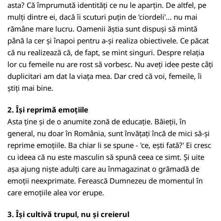
asta? Că împrumută identități ce nu le aparțin. De altfel, pe
mulți dintre ei, dacă îi scuturi puțin de 'ciordeli'... nu mai
rămâne mare lucru. Oamenii ăștia sunt dispuși să mintă
până la cer și înapoi pentru a-și realiza obiectivele. Ce păcat
că nu realizează că, de fapt, se mint singuri. Despre relația
lor cu femeile nu are rost să vorbesc. Nu aveți idee peste câți
duplicitari am dat la viața mea. Dar cred că voi, femeile, îi
știți mai bine.
2. Își reprimă emoțiile
Asta ține și de o anumite zonă de educație. Băieții, în
general, nu doar în România, sunt învățați încă de mici să-și
reprime emoțiile. Ba chiar li se spune - 'ce, ești fată?' Ei cresc
cu ideea că nu este masculin să spună ceea ce simt. Și uite
așa ajung niște adulți care au înmagazinat o grămadă de
emoții neexprimate. Ferească Dumnezeu de momentul în
care emoțiile alea vor erupe.
3. Își cultivă trupul, nu și creierul