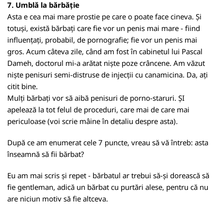
7. Umblă la bărbăție
Asta e cea mai mare prostie pe care o poate face cineva. Și
totuși, există bărbați care fie vor un penis mai mare - fiind
influențați, probabil, de pornografie; fie vor un penis mai
gros. Acum câteva zile, când am fost în cabinetul lui Pascal
Dameh, doctorul mi-a arătat niște poze crâncene. Am văzut
niște penisuri semi-distruse de injecții cu canamicina. Da, ați
citit bine.
Mulți bărbați vor să aibă penisuri de porno-staruri. ȘI
apelează la tot felul de proceduri, care mai de care mai
periculoase (voi scrie mâine în detaliu despre asta).
După ce am enumerat cele 7 puncte, vreau să vă întreb: asta
înseamnă să fii bărbat?
Eu am mai scris și repet - bărbatul ar trebui să-și dorească să
fie gentleman, adică un bărbat cu purtări alese, pentru că nu
are niciun motiv să fie altceva.