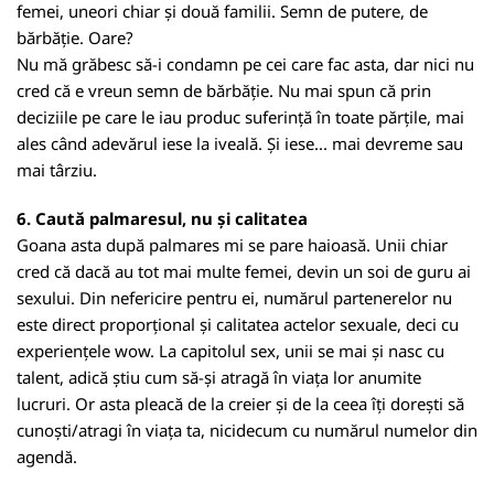
femei, uneori chiar și două familii. Semn de putere, de
bărbăție. Oare?
Nu mă grăbesc să-i condamn pe cei care fac asta, dar nici nu
cred că e vreun semn de bărbăție. Nu mai spun că prin
deciziile pe care le iau produc suferință în toate părțile, mai
ales când adevărul iese la iveală. Și iese... mai devreme sau
mai târziu.
6. Caută palmaresul, nu și calitatea
Goana asta după palmares mi se pare haioasă. Unii chiar
cred că dacă au tot mai multe femei, devin un soi de guru ai
sexului. Din nefericire pentru ei, numărul partenerelor nu
este direct proporțional și calitatea actelor sexuale, deci cu
experiențele wow. La capitolul sex, unii se mai și nasc cu
talent, adică știu cum să-și atragă în viața lor anumite
lucruri. Or asta pleacă de la creier și de la ceea îți dorești să
cunoști/atragi în viața ta, nicidecum cu numărul numelor din
agendă.