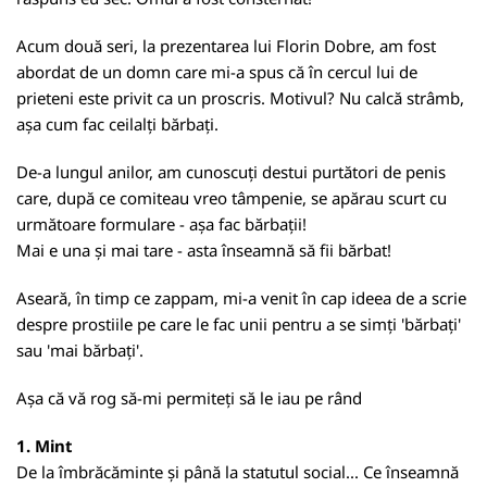
Acum două seri, la prezentarea lui Florin Dobre, am fost
abordat de un domn care mi-a spus că în cercul lui de
prieteni este privit ca un proscris. Motivul? Nu calcă strâmb,
așa cum fac ceilalți bărbați.
De-a lungul anilor, am cunoscuți destui purtători de penis
care, după ce comiteau vreo tâmpenie, se apărau scurt cu
următoare formulare - așa fac bărbații!
Mai e una și mai tare - asta înseamnă să fii bărbat!
Aseară, în timp ce zappam, mi-a venit în cap ideea de a scrie
despre prostiile pe care le fac unii pentru a se simți 'bărbați'
sau 'mai bărbați'.
Așa că vă rog să-mi permiteți să le iau pe rând
1. Mint
De la îmbrăcăminte și până la statutul social... Ce înseamnă