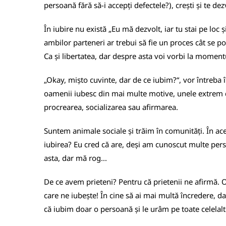
persoană fără să-i accepți defectele?), crești și te d
În iubire nu există „Eu mă dezvolt, iar tu stai pe loc
ambilor parteneri ar trebui să fie un proces cât se po
Ca și libertatea, dar despre asta voi vorbi la momentu
„Okay, mișto cuvinte, dar de ce iubim?“, vor întreba 
oamenii iubesc din mai multe motive, unele extrem d
procrearea, socializarea sau afirmarea.
Suntem animale sociale și trăim în comunități. În aces
iubirea? Eu cred că are, deși am cunoscut multe persoa
asta, dar mă rog...
De ce avem prieteni? Pentru că prietenii ne afirmă. O
care ne iubește! În cine să ai mai multă încredere, d
că iubim doar o persoană și le urâm pe toate celelal