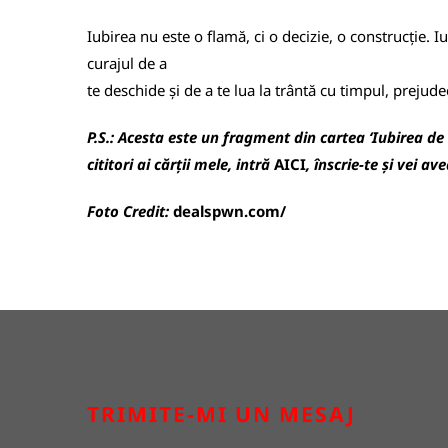
Iubirea nu este o flamă, ci o decizie, o construcție. I
curajul de a
te deschide și de a te lua la trântă cu timpul, prejudec
P.S.: Acesta este un fragment din cartea ‘Iubirea de 
cititori ai cărții mele, intră
AICI
, înscrie-te și vei a
Foto Credit:
dealspwn.com/
TRIMITE-MI UN MESAJ