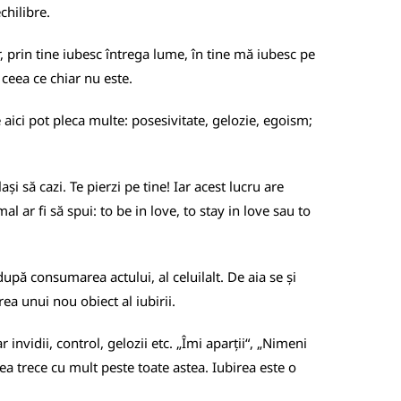
chilibre.
 prin tine iubesc întrega lume, în tine mă iubesc pe
 ceea ce chiar nu este.
 aici pot pleca multe: posesivitate, gelozie, egoism;
și să cazi. Te pierzi pe tine! Iar acest lucru are
l ar fi să spui: to be in love, to stay in love sau to
upă consumarea actului, al celuilalt. De aia se și
ea unui nou obiect al iubirii.
nvidii, control, gelozii etc. „Îmi aparții“, „Nimeni
rea trece cu mult peste toate astea. Iubirea este o