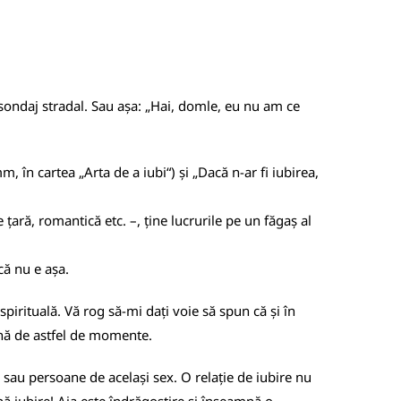
sondaj stradal. Sau așa: „Hai, domle, eu nu am ce
, în cartea „Arta de a iubi“) și „Dacă n-ar fi iubirea,
 țară, romantică etc. –, ține lucrurile pe un făgaș al
că nu e așa.
spirituală. Vă rog să-mi dați voie să spun că și în
lină de astfel de momente.
 sau persoane de același sex. O relație de iubire nu