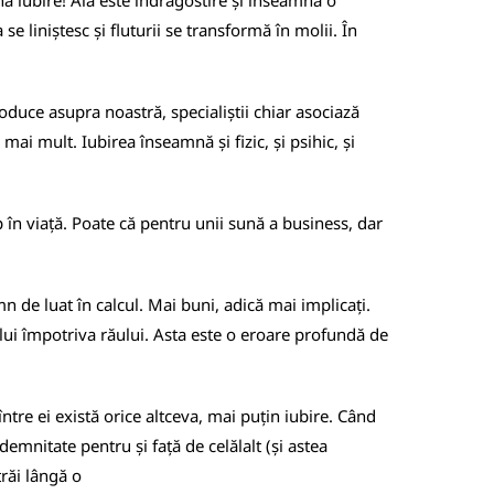
nă iubire! Aia este îndrăgostire și înseamnă o
 liniștesc și fluturii se transformă în molii. În
roduce asupra noastră, specialiștii chiar asociază
ai mult. Iubirea înseamnă și fizic, și psihic, și
p în viață. Poate că pentru unii sună a business, dar
n de luat în calcul. Mai buni, adică mai implicați.
lui împotriva răului. Asta este o eroare profundă de
între ei există orice altceva, mai puțin iubire. Când
demnitate pentru și față de celălalt (și astea
trăi lângă o