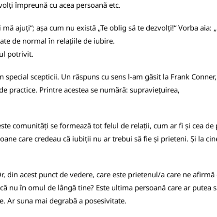
ezvolți împreună cu acea persoană etc.
 și mă ajuți“; așa cum nu există „Te oblig să te dezvolți!“ Vorba aia
ate de normal în relațiile de iubire.
l potrivit.
în special scepticii. Un răspuns cu sens l-am găsit la Frank Conner
e practice. Printre acestea se numără: supraviețuirea,
te comunități se formează tot felul de relații, cum ar fi și cea de
ne care credeau că iubiții nu ar trebui să fie și prieteni. Și la ci
r, din acest punct de vedere, care este prietenul/a care ne afirmă 
acă nu în omul de lângă tine? Este ultima persoană care ar putea s
te. Ar suna mai degrabă a posesivitate.