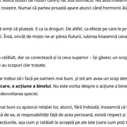
. Adică stoluri de fluturi care-ți fac sită stomacul. Nu asta înseam
noastre. Numai că partea proastă apare atunci când hormonii ăia se
imți că plutești. E ca la droguri. De altfel, ca efecte pe care le p
. Însă, oricât de mișto ne-ar părea fluturii, iubirea înseamnă ceva m
celălalt, dar se conectează și la ceva superior – își găsesc un sco
e au scopuri clar trasate.
 ar trebui să-i facă pe oameni mai buni, și tot am avea un scop dem
care, o acțiune a binelui
. Nu este vorba despre o acțiune a bine
 dezvoltarea speciei.
i buni cu ajutorul relației lor, atunci, fără îndoială, înseamnă că 
să de ea, ai resposabilități față de acea persoană, există respect și 
cțiunile, așa cum și celălalt le acceptă pe ale tale (oare cum poți 