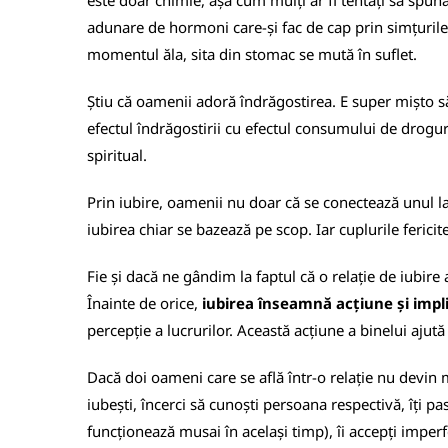
este doar chimie, așa cum mulți ar fi tentați să spună
adunare de hormoni care-și fac de cap prin simțurile 
momentul ăla, sita din stomac se mută în suflet.
Știu că oamenii adoră îndrăgostirea. E super mișto să s
efectul îndrăgostirii cu efectul consumului de droguri
spiritual.
Prin iubire, oamenii nu doar că se conectează unul la 
iubirea chiar se bazează pe scop. Iar cuplurile fericit
Fie și dacă ne gândim la faptul că o relație de iubire
Înainte de orice,
iubirea înseamnă acțiune și impli
percepție a lucrurilor. Această acțiune a binelui ajută
Dacă doi oameni care se află într-o relație nu devin ma
iubești, încerci să cunoști persoana respectivă, îți pa
funcționează musai în același timp), îi accepți imperfe