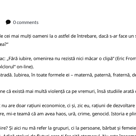
0 comments
 cei mai mulți oameni la o astfel de întrebare, dacă s-ar face un 
ea?“
ac: „Fără iubire, omenirea nu rezistă nici măcar o clipă“ (Eric Fromm
lclorul“ on-line).
tradă. Iubirea, în toate formele ei – maternă, paternă, fraternă, de
e că există mai multă violență ca pe vremuri, însă studiile arată 
 nu are doar rațiuni economice, ci și, zic eu, rațiuni de dezvoltare 
bire, mi-e teamă că am avea haos, ură, crime, genocid. Istoria e p
e? Și aici nu mă refer la grupuri, ci la persoane, bărbat și femeie