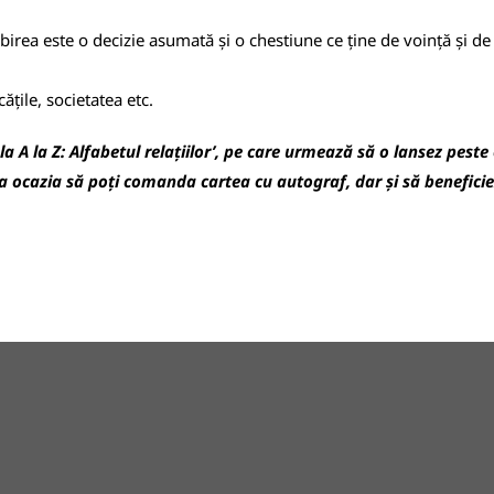
ubirea este o decizie asumată și o chestiune ce ține de voință și de
ățile, societatea etc.
la A la Z: Alfabetul relațiilor’, pe care urmează să o lansez peste
vea ocazia să poți comanda cartea cu autograf, dar și să beneficiez