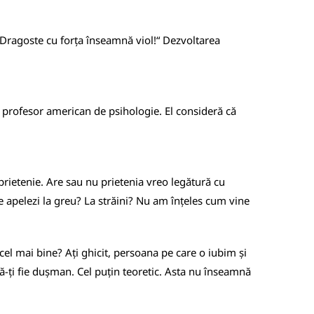
: „Dragoste cu forța înseamnă viol!“ Dezvoltarea
, profesor american de psihologie. El consideră că
 prietenie. Are sau nu prietenia vreo legătură cu
ne apelezi la greu? La străini? Nu am înțeles cum vine
cel mai bine? Ați ghicit, persoana pe care o iubim și
ă-ți fie dușman. Cel puțin teoretic. Asta nu înseamnă