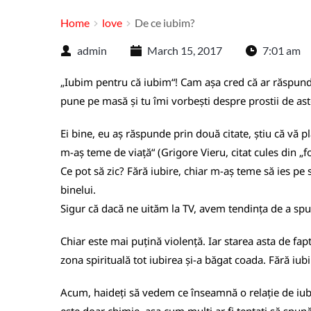
Home
love
De ce iubim?
admin
March 15, 2017
7:01 am
„Iubim pentru că iubim“! Cam așa cred că ar răspunde
pune pe masă și tu îmi vorbești despre prostii de ast
Ei bine, eu aș răspunde prin două citate, știu că vă pl
m-aș teme de viață“ (Grigore Vieru, citat cules din „fo
Ce pot să zic? Fără iubire, chiar m-aș teme să ies pe s
binelui.
Sigur că dacă ne uităm la TV, avem tendința de a spun
Chiar este mai puțină violență. Iar starea asta de fapt
zona spirituală tot iubirea și-a băgat coada. Fără iu
Acum, haideți să vedem ce înseamnă o relație de iubir