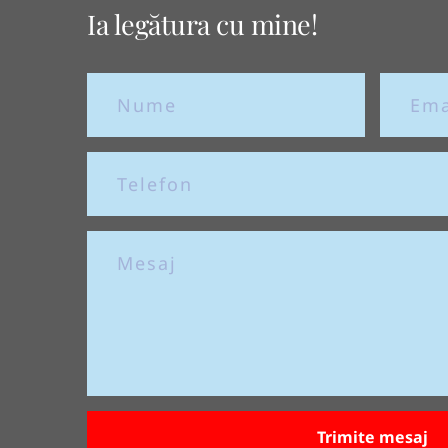
Ia legătura cu mine!
Trimite mesaj