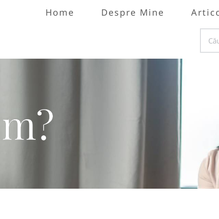
Home
Despre Mine
Artic
im?