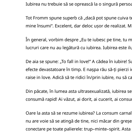
Iubirea nu trebuie să se oprească la o singură persoa
Tot Fromm spune superb că „dacă pot spune cuiva te i
mine însumi“. Excelent, dar deloc ușor de realizat. Mai
În general, vorbim despre „Eu te iubesc pe tine, tu m
lucruri care nu au legătură cu iubirea. Iubirea este i
De aia se spune: „To fall in love!“ A cădea în iubire! S
efecte devastatoare în timp. E nașpa rău să-ți pierzi i
raise in love. Adică să te ridici în/prin iubire, nu să ca
Din păcate, în lumea asta ultrasexualizată, iubirea s
consumă rapid! Ai văzut, ai dorit, ai cucerit, ai cons
Oare la asta să se rezume iubirea? La consum carnal? L
nu are voie să se atingă de tine, nici măcar din greșea
conectare pe toate palierele: trup–minte–spirit. Asta 