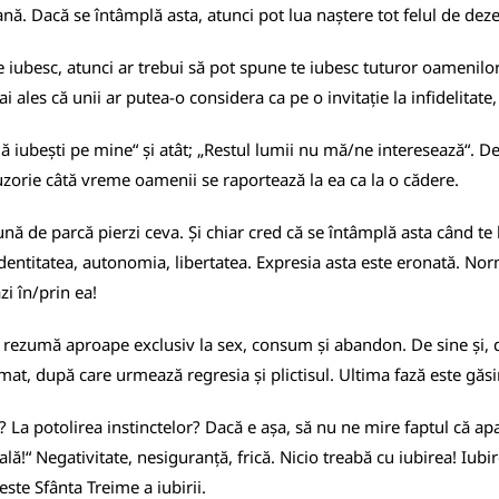
nă. Dacă se întâmplă asta, atunci pot lua naștere tot felul de deze
ubesc, atunci ar trebui să pot spune te iubesc tuturor oamenilor,
 ales că unii ar putea-o considera ca pe o invitație la infidelitate,
ă iubești pe mine“ și atât; „Restul lumii nu mă/ne interesează“. De
luzorie câtă vreme oamenii se raportează la ea ca la o cădere.
ună de parcă pierzi ceva. Și chiar cred că se întâmplă asta când te la
dentitatea, autonomia, libertatea. Expresia asta este eronată. Norma
zi în/prin ea!
e rezumă aproape exclusiv la sex, consum și abandon. De sine și, d
umat, după care urmează regresia și plictisul. Ultima fază este găsir
a potolirea instinctelor? Dacă e așa, să nu ne mire faptul că apar i
lă!“ Negativitate, nesiguranță, frică. Nicio treabă cu iubirea! Iubi
este Sfânta Treime a iubirii.