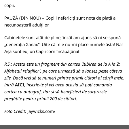
copii.
PAUZĂ (DIN NOU) – Copiii nefericiți sunt nota de plată a
necunoașterii adulților.
Cabinetele sunt atât de pline, încât am ajuns să ni se spună
„generația Xanax“. Uite că mie nu-mi place numele ăsta! Na!
Așa sunt eu, un Capricorn încăpățânat!
P.S.: Acesta este un fragment din cartea 'Iubirea de la A la Z:
Alfabetul relațiilor', pe care urmează să o lansez peste câteva
zile. Dacă vrei să te numeri printre primii cititori ai cărții mele,
intră
AICI
, înscrie-te și vei avea ocazia să poți comanda
cartea cu autograf, dar și să beneficiezi de surprizele
pregătite pentru primii 200 de cititori.
Foto Credit:
jaywicks.com/