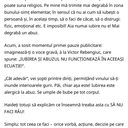
poate suna religios. Pe mine mă trimite mai degrabă în zona
bunului-simț elementar, în sensul că nu ai cum să iubești o
persoană și, în același timp, să o faci de căcat, să o distrugi:
fizic, emoțional etc. E imposibil! Aia numai iubire nu e! Mai
degrabă un abuz.
Acum, a sosit momentul primei pauze publicitare:
imaginează-ți o voce gravă, à la Victor Rebengiuc, care
spune: „IUBIREA ȘI ABUZUL NU FUNCȚIONEAZĂ ÎN ACEEAȘI
ECUAȚIE!“.
„Cât adevăr“, vei șopti printre dinți, permițând vinului să-ți
inunde interioarele gurii. Păi, chiar așa este! Iubirea este
alergică la abuz. Se umple de bube pe tot corpul.
Haideți totuși să explicăm ce înseamnă treaba asta cu SĂ NU
FACI RĂU!
Simplu: tot ceea ce faci – orice vorbă, acțiune, decizie pe care