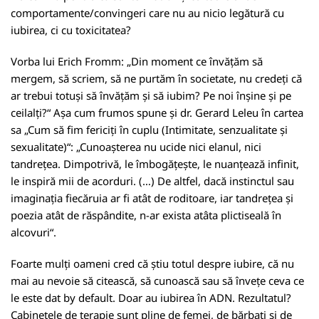
comportamente/convingeri care nu au nicio legătură cu
iubirea, ci cu toxicitatea?
Vorba lui Erich Fromm: „Din moment ce învățăm să
mergem, să scriem, să ne purtăm în societate, nu credeți că
ar trebui totuși să învățăm și să iubim? Pe noi înșine și pe
ceilalți?“ Așa cum frumos spune și dr. Gerard Leleu în cartea
sa „Cum să fim fericiți în cuplu (Intimitate, senzualitate și
sexualitate)“: „Cunoașterea nu ucide nici elanul, nici
tandrețea. Dimpotrivă, le îmbogățește, le nuanțează infinit,
le inspiră mii de acorduri. (…) De altfel, dacă instinctul sau
imaginația fiecăruia ar fi atât de roditoare, iar tandrețea și
poezia atât de răspândite, n-ar exista atâta plictiseală în
alcovuri“.
Foarte mulți oameni cred că știu totul despre iubire, că nu
mai au nevoie să citească, să cunoască sau să învețe ceva ce
le este dat by default. Doar au iubirea în ADN. Rezultatul?
Cabinetele de terapie sunt pline de femei, de bărbați și de