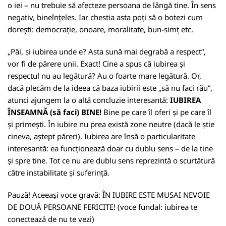
o iei – nu trebuie să afecteze persoana de lângă tine. În sens
negativ, bineînțeles. Iar chestia asta poți să o botezi cum
dorești: democrație, onoare, moralitate, bun-simț etc.
„Păi, și iubirea unde e? Asta sună mai degrabă a respect“,
vor fi de părere unii. Exact! Cine a spus că iubirea și
respectul nu au legătură? Au o foarte mare legătură. Or,
dacă plecăm de la ideea că baza iubirii este „să nu faci rău“,
atunci ajungem la o altă concluzie interesantă:
IUBIREA
ÎNSEAMNĂ (să faci) BINE!
Bine pe care îl oferi și pe care îl
și primești. În iubire nu prea există zone neutre (dacă le știe
cineva, aștept păreri). Iubirea are însă o particularitate
interesantă: ea funcționează doar cu dublu sens – de la tine
și spre tine. Tot ce nu are dublu sens reprezintă o scurtătură
către instabilitate și suferință.
Pauză! Aceeași voce gravă: ÎN IUBIRE ESTE MUSAI NEVOIE
DE DOUĂ PERSOANE FERICITE! (voce fundal: iubirea te
conectează de nu te vezi)