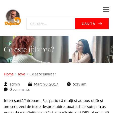
CAUTĂ
Ce este iubirea?
Home
love
Ce este iubirea?
admin
March 8, 2017
6:33 am
0 comments
Interesantă întrebare. Fac pariu că mulți și-au pus-o! Deși
am scris zeci de texte despre iubire, poate chiar sute, nu aș
putea da o definiție exactă și, din păcate, nici DEX-ul nu ajută