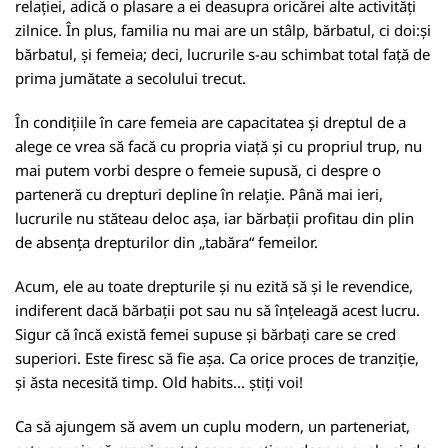
relației, adică o plasare a ei deasupra oricărei alte activități
zilnice. În plus, familia nu mai are un stâlp, bărbatul, ci doi:și
bărbatul, și femeia; deci, lucrurile s-au schimbat total față de
prima jumătate a secolului trecut.
În condițiile în care femeia are capacitatea și dreptul de a
alege ce vrea să facă cu propria viață și cu propriul trup, nu
mai putem vorbi despre o femeie supusă, ci despre o
parteneră cu drepturi depline în relație. Până mai ieri,
lucrurile nu stăteau deloc așa, iar bărbații profitau din plin
de absența drepturilor din „tabăra“ femeilor.
Acum, ele au toate drepturile și nu ezită să și le revendice,
indiferent dacă bărbații pot sau nu să înțeleagă acest lucru.
Sigur că încă există femei supuse și bărbați care se cred
superiori. Este firesc să fie așa. Ca orice proces de tranziție,
și ăsta necesită timp. Old habits... știți voi!
Ca să ajungem să avem un cuplu modern, un parteneriat,