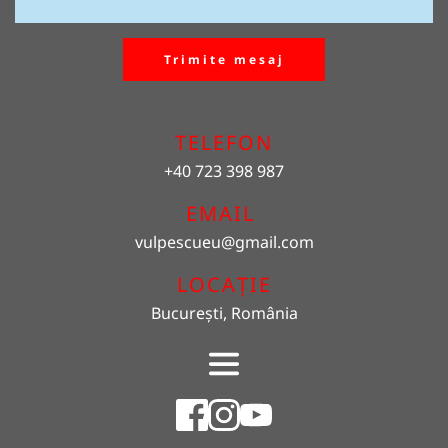
Trimite mesaj
TELEFON
+40 723 398 987
EMAIL 
vulpescueu
@gmail.com
LOCAȚIE
București, România