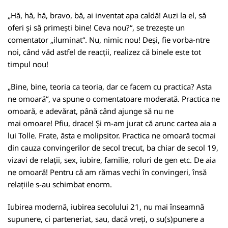
„Hă, hă, hă, bravo, bă, ai inventat apa caldă! Auzi la el, să
oferi și să primești bine! Ceva nou?“, se trezește un
comentator „iluminat“. Nu, nimic nou! Deși, fie vorba-ntre
noi, când văd astfel de reacții, realizez că binele este tot
timpul nou!
„Bine, bine, teoria ca teoria, dar ce facem cu practica? Asta
ne omoară“, va spune o comentatoare moderată. Practica ne
omoară, e adevărat, până când ajunge să nu ne
mai omoare! Pfiu, drace! Și m-am jurat că arunc cartea aia a
lui Tolle. Frate, ăsta e molipsitor. Practica ne omoară tocmai
din cauza convingerilor de secol trecut, ba chiar de secol 19,
vizavi de relații, sex, iubire, familie, roluri de gen etc. De aia
ne omoară! Pentru că am rămas vechi în convingeri, însă
relațiile s-au schimbat enorm.
Iubirea modernă, iubirea secolului 21, nu mai înseamnă
supunere, ci parteneriat, sau, dacă vreți, o su(s)punere a