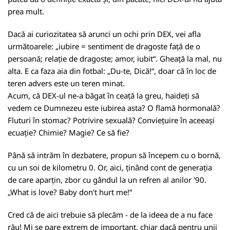
prea mult.
Dacă ai curiozitatea să arunci un ochi prin DEX, vei afla
următoarele: „iubire = sentiment de dragoste față de o
persoană; relație de dragoste; amor, iubit“. Gheață la mal, nu
alta. E ca faza aia din fotbal: „Du-te, Dică!“, doar că în loc de
teren advers este un teren minat.
Acum, că DEX-ul ne-a băgat în ceață la greu, haideți să
vedem ce Dumnezeu este iubirea asta? O flamă hormonală?
Fluturi în stomac? Potrivire sexuală? Conviețuire în aceeași
ecuație? Chimie? Magie? Ce să fie?
Până să intrăm în dezbatere, propun să începem cu o bornă,
cu un soi de kilometru 0. Or, aici, ținând cont de generația
de care aparțin, zbor cu gândul la un refren al anilor '90.
„What is love? Baby don't hurt me!“
Cred că de aici trebuie să plecăm - de la ideea de a nu face
rău! Mi se pare extrem de important, chiar dacă pentru unii