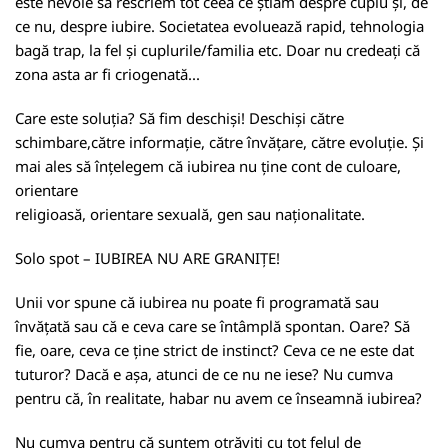
este nevoie să rescriem tot ceea ce știam despre cuplu și, de
ce nu, despre iubire. Societatea evoluează rapid, tehnologia
bagă trap, la fel și cuplurile/familia etc. Doar nu credeați că
zona asta ar fi criogenată...
Care este soluția? Să fim deschiși! Deschiși către
schimbare,către informație, către învățare, către evoluție. Și
mai ales să înțelegem că iubirea nu ține cont de culoare,
orientare
religioasă, orientare sexuală, gen sau naționalitate.
Solo spot – IUBIREA NU ARE GRANIȚE!
Unii vor spune că iubirea nu poate fi programată sau
învățată sau că e ceva care se întâmplă spontan. Oare? Să
fie, oare, ceva ce ține strict de instinct? Ceva ce ne este dat
tuturor? Dacă e așa, atunci de ce nu ne iese? Nu cumva
pentru că, în realitate, habar nu avem ce înseamnă iubirea?
Nu cumva pentru că suntem otrăviți cu tot felul de