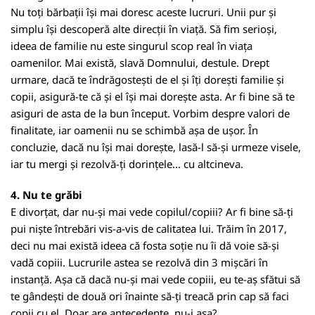
Nu toți bărbații își mai doresc aceste lucruri. Unii pur și
simplu își descoperă alte direcții în viață. Să fim serioși,
ideea de familie nu este singurul scop real în viața
oamenilor. Mai există, slavă Domnului, destule. Drept
urmare, dacă te îndrăgostești de el și îți dorești familie și
copii, asigură-te că și el își mai dorește asta. Ar fi bine să te
asiguri de asta de la bun început. Vorbim despre valori de
finalitate, iar oamenii nu se schimbă așa de ușor. În
concluzie, dacă nu își mai dorește, lasă-l să-și urmeze visele,
iar tu mergi și rezolvă-ți dorințele... cu altcineva.
4. Nu te grăbi
E divorțat, dar nu-și mai vede copilul/copiii? Ar fi bine să-ți
pui niște întrebări vis-a-vis de calitatea lui. Trăim în 2017,
deci nu mai există ideea că fosta soție nu îi dă voie să-și
vadă copiii. Lucrurile astea se rezolvă din 3 mișcări în
instanță. Așa că dacă nu-și mai vede copiii, eu te-aș sfătui să
te gândești de două ori înainte să-ți treacă prin cap să faci
copii cu el. Doar are antecedente, nu-i așa?