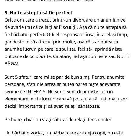
5. Nu te aștepta să fie perfect
Orice om care a trecut printr-un divorț are un anumit nivel
de avarie (nu că ceilalți ar fi scutiți). Așa că nu te aștepta să
fie bărbatul perfect. O fi el responsabil însă, în același timp,
gândește-te că a trecut prin multe, așa că s-ar putea ca
anumite lucruri pe care le spui sau faci să-i aprindă niște
butoane deloc plăcute. Ca atare, ia-l așa cum este sau NU TE
BĂGA!
Sunt 5 sfaturi care mi se par de bun simț. Pentru anumite
persoane, sfaturile astea ar putea părea niște adevărate
semne de INTERZIS. Nu sunt. Sunt doar niște lucruri
elementare, niște lucruri care vă pot ajuta să luați mai ușor
decizii importante și să aveți relații sănătoase.
Pe bune, chiar nu v-ați săturat de relații tensionate?
Un bărbat divorțat, un bărbat care are deja copii, nu este