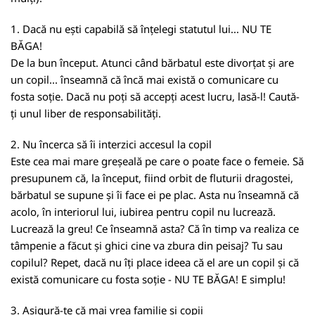
1. Dacă nu ești capabilă să înțelegi statutul lui... NU TE
BĂGA!
De la bun început. Atunci când bărbatul este divorțat și are
un copil... înseamnă că încă mai există o comunicare cu
fosta soție. Dacă nu poți să accepți acest lucru, lasă-l! Caută-
ți unul liber de responsabilități.
2. Nu încerca să îi interzici accesul la copil
Este cea mai mare greșeală pe care o poate face o femeie. Să
presupunem că, la început, fiind orbit de fluturii dragostei,
bărbatul se supune și îi face ei pe plac. Asta nu înseamnă că
acolo, în interiorul lui, iubirea pentru copil nu lucrează.
Lucrează la greu! Ce înseamnă asta? Că în timp va realiza ce
tâmpenie a făcut și ghici cine va zbura din peisaj? Tu sau
copilul? Repet, dacă nu îți place ideea că el are un copil și că
există comunicare cu fosta soție - NU TE BĂGA! E simplu!
3. Asigură-te că mai vrea familie și copii