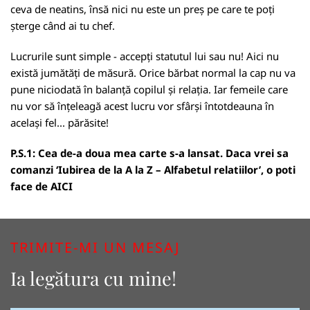
ceva de neatins, însă nici nu este un preș pe care te poți
șterge când ai tu chef.
Lucrurile sunt simple - accepți statutul lui sau nu! Aici nu
există jumătăți de măsură. Orice bărbat normal la cap nu va
pune niciodată în balanță copilul și relația. Iar femeile care
nu vor să înțeleagă acest lucru vor sfârși întotdeauna în
același fel... părăsite!
P.S.1: Cea de-a doua mea carte s-a lansat. Daca vrei sa
comanzi ‘Iubirea de la A la Z – Alfabetul relatiilor’, o poti
face de
AICI
TRIMITE-MI UN MESAJ
Ia legătura cu mine!