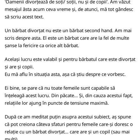
'Oamenii divorțează de soți/ soții, nu și de copii'. Am văzut
mesajul ăsta acum ceva vreme și, de atunci, mă tot gândesc
să scriu acest text.
Un bărbat divorțat nu este un bărbat second hand. Am mai
scris despre asta. El este un bărbat care are la fel de multe
șanse la fericire ca orice alt bărbat.
Același lucru este valabil și pentru bărbatul care este divorțat
și are și copii.
Eu mă aflu în situația asta, așa că știu despre ce vorbesc.
Ei bine, se pare că nu toate femeile sunt capabile să
înțeleagă acest lucru. Din păcate... Și, din cauza acestui fapt,
relațiile lor ajung în puncte de tensiune maximă.
După ce am meditat puțin asupra acestui subiect, aș spune
că pot creiona câteva sfaturi pentru femeile care-și doresc o
relație cu un bărbat divorțat... care are și un copil (sau mai
mulți).