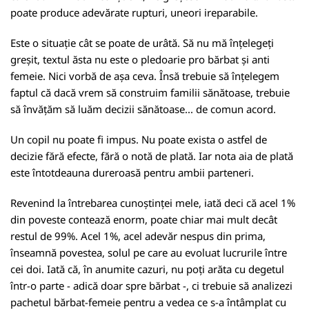
poate produce adevărate rupturi, uneori ireparabile.
Este o situație cât se poate de urâtă. Să nu mă înțelegeți
greșit, textul ăsta nu este o pledoarie pro bărbat și anti
femeie. Nici vorbă de așa ceva. Însă trebuie să înțelegem
faptul că dacă vrem să construim familii sănătoase, trebuie
să învățăm să luăm decizii sănătoase... de comun acord.
Un copil nu poate fi impus. Nu poate exista o astfel de
decizie fără efecte, fără o notă de plată. Iar nota aia de plată
este întotdeauna dureroasă pentru ambii parteneri.
Revenind la întrebarea cunoștinței mele, iată deci că acel 1%
din poveste contează enorm, poate chiar mai mult decât
restul de 99%. Acel 1%, acel adevăr nespus din prima,
înseamnă povestea, solul pe care au evoluat lucrurile între
cei doi. Iată că, în anumite cazuri, nu poți arăta cu degetul
într-o parte - adică doar spre bărbat -, ci trebuie să analizezi
pachetul bărbat-femeie pentru a vedea ce s-a întâmplat cu