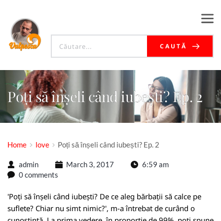
CAUTĂ
Poți să înșeli când iubești? Ep. 2
Home
love
Poți să înșeli când iubești? Ep. 2
admin
March 3, 2017
6:59 am
0 comments
'Poți să înșeli când iubești? De ce aleg bărbații să calce pe
suflete? Chiar nu simt nimic?', m-a întrebat de curând o
cunoștință. La prima vedere, în proporție de 99%, poți spune