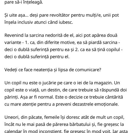
pare să-i înțeleagă.
Și uite așa... deși pare revoltător pentru mulți/e, unii pot
înșela inclusiv atunci când iubesc.
Revenind la sarcina nedorită de el, aici pot apărea două
variante - 1. ca, din diferite motive, ea să piardă sarcina -
deci o dublă suferință pentru ea și 2. ca ea să țină copilul -
deci o dublă suferință pentru el.
Vedeți ce face neatenția și lipsa de comunicare?
Un copil nu este o jucărie pe care o iei de la magazin. Un
copil este o viață, un destin, de care trebuie să răspundă doi
părinți. Așa ar fi normal. Este o decizie ce trebuie cântărită
cu mare atenție pentru a preveni dezastrele emoționale.
Uneori, din păcate, femeile își doresc atât de mult un copil,
încât nu le mai pasă de părerea bărbatului și, fie greșesc la
calendar în mod inconștient, fie greșesc în mod voit. Iar asta