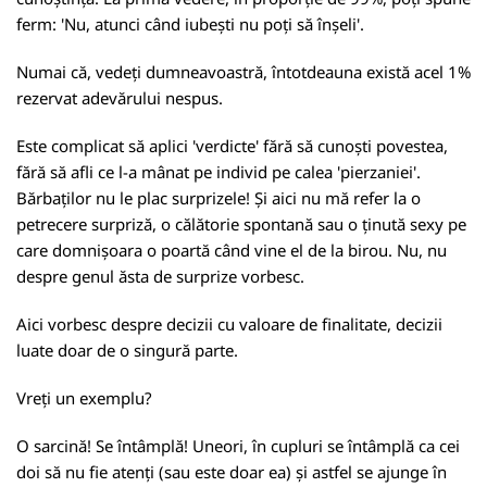
ferm: 'Nu, atunci când iubești nu poți să înșeli'.
Numai că, vedeți dumneavoastră, întotdeauna există acel 1%
rezervat adevărului nespus.
Este complicat să aplici 'verdicte' fără să cunoști povestea,
fără să afli ce l-a mânat pe individ pe calea 'pierzaniei'.
Bărbaților nu le plac surprizele! Și aici nu mă refer la o
petrecere surpriză, o călătorie spontană sau o ținută sexy pe
care domnișoara o poartă când vine el de la birou. Nu, nu
despre genul ăsta de surprize vorbesc.
Aici vorbesc despre decizii cu valoare de finalitate, decizii
luate doar de o singură parte.
Vreți un exemplu?
O sarcină! Se întâmplă! Uneori, în cupluri se întâmplă ca cei
doi să nu fie atenți (sau este doar ea) și astfel se ajunge în