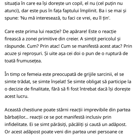
situația în care ea își dorește un copil, el nu (cel puțin nu
atunci), dar este pus în fața faptului împlinit. Ba i se mai și
spune: 'Nu mă interesează, tu faci ce vrei, eu îl țin'.
Care este prima lui reacție? De apărare! Este o reacție
firească a zonei primitive din creier. A simțit pericolul și
răspunde. Cum? Prin atac! Cum se manifestă acest atac? Prin
acuze și reproșuri. Și uite așa cei doi o pun de o ruptură de
toată frumusețea.
În timp ce femeia este preocupată de grijile sarcinii, el se
simte trădat, se simte înșelat! Se simte obligat să participe la
o decizie de finalitate, fără să fi fost întrebat dacă își dorește
acest lucru.
Această chestiune poate stârni reacții imprevibile din partea
bărbaților... reacții ce se pot manifestă inclusiv prin
infidelitate. Ei se simt părăsiți, păcăliți și caută un adăpost.
Or acest adăpost poate veni din partea unei persoane ce