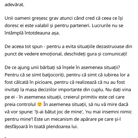
adevărat.
Unii oameni greșesc grav atunci când cred că ceea ce își
doresc ei este valabil și pentru parteneri. Lucrurile nu se
întâmplă întotdeauna așa.
De aceea tot spun - pentru a evita situațiile dezastruoase din
punct de vedere emoțional, deschideți gura și comunicați!
De ce ajung unii bărbați să înșele în asemenea situații?
Pentru că se simt batjocoriți, pentru că simt că iubirea lor a
fost călcată în picioare, pentru că realizează că nu au fost
invitați la masa deciziilor importante din cuplu. Nu dați vina
pe ei - în asemenea situații, creierul primitiv este cel care
preia controlul
În asemenea situații, să nu vă mire dacă
vă vor spune: 'ți-ai bătut joc de mine', 'nu mai insemni nimic
pentru mine'! Este un mecanism de apărare pe care și-l
desfășoară în toată plendoarea lui.