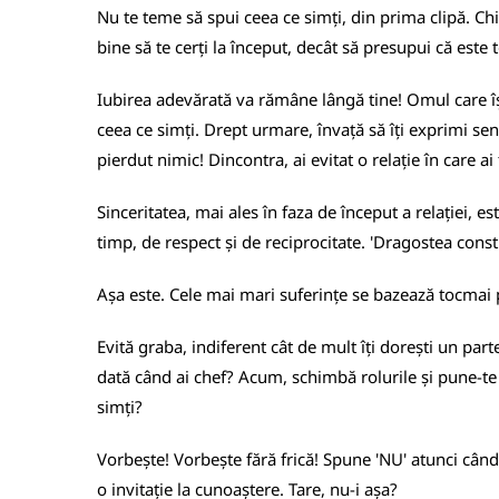
Nu te teme să spui ceea ce simți, din prima clipă. Chi
bine să te cerți la început, decât să presupui că este to
Iubirea adevărată va rămâne lângă tine! Omul care își 
ceea ce simți. Drept urmare, învață să îți exprimi sen
pierdut nimic! Dincontra, ai evitat o relație în care ai 
Sinceritatea, mai ales în faza de început a relației, 
timp, de respect și de reciprocitate. 'Dragostea cons
Așa este. Cele mai mari suferințe se bazează tocmai p
Evită graba, indiferent cât de mult îți dorești un par
dată când ai chef? Acum, schimbă rolurile și pune-te t
simți?
Vorbește! Vorbește fără frică! Spune 'NU' atunci când s
o invitație la cunoaștere. Tare, nu-i așa?