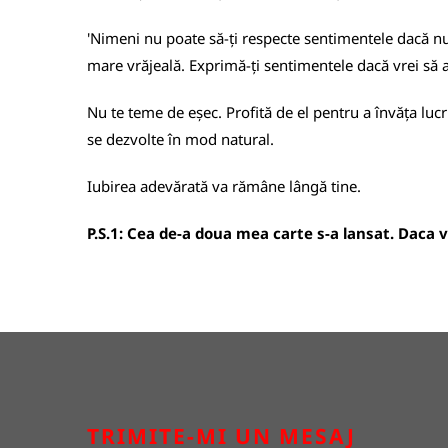
'Nimeni nu poate să-ți respecte sentimentele dacă nu ț
mare vrăjeală. Exprimă-ți sentimentele dacă vrei să ai
Nu te teme de eșec. Profită de el pentru a învăța lucr
se dezvolte în mod natural.
Iubirea adevărată va rămâne lângă tine.
P.S.1: Cea de-a doua mea carte s-a lansat. Daca vre
TRIMITE-MI UN MESAJ