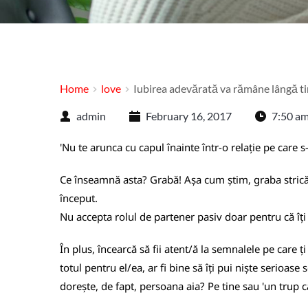
Home
love
Iubirea adevărată va rămâne lângă t
admin
February 16, 2017
7:50 a
'Nu te arunca cu capul înainte într-o relație pe care s-
Ce înseamnă asta? Grabă! Așa cum știm, graba strică 
început.
Nu accepta rolul de partener pasiv doar pentru că îți
În plus, încearcă să fii atent/ă la semnalele pe care ț
totul pentru el/ea, ar fi bine să îți pui niște serioas
dorește, de fapt, persoana aia? Pe tine sau 'un trup c