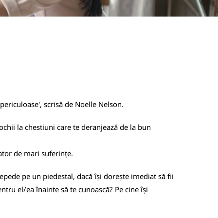
i periculoase', scrisă de Noelle Nelson.
chii la chestiuni care te deranjează de la bun
ator de mari suferințe.
repede pe un piedestal, dacă își dorește imediat să fii
entru el/ea înainte să te cunoască? Pe cine își