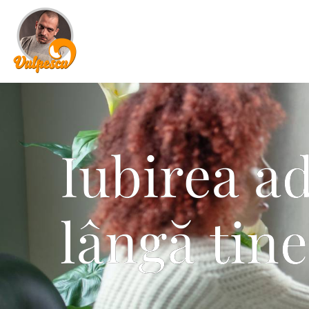
Iubirea a
lângă tine