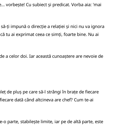
... vorbește! Cu subiect și predicat. Vorba aia: 'mai
-ți impună o direcție a relației și nici nu va ignora
că tu ai exprimat ceea ce simți, foarte bine. Nu ai
unde a celor doi. Iar această cunoaștere are nevoie de
eț de pluș pe care să-l strângi în brațe de fiecare
e fiecare dată când altcineva are chef? Cum te-ai
o parte, stabilește limite, iar pe de altă parte, este