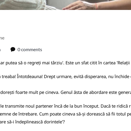
ine
m
0 comments
ar putea să o regreți mai târziu'. Este un sfat citit în cartea 'Relați
treaba! Întotdeauna! Drept urmare, evită disperarea, nu închide o
 dorești foarte mult pe cineva. Genul ăsta de abordare este gener
i le transmite noul partener încă de la bun început. Dacă te ridică 
e semne de întrebare. Cum poate cineva să-și dorească să fii totul p
are să-i îndeplinească dorintele'?