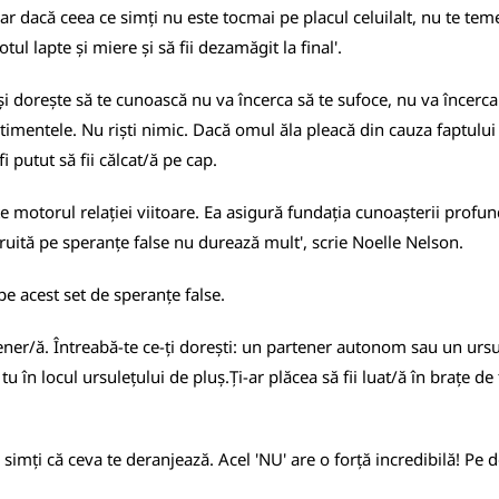
ar dacă ceea ce simți nu este tocmai pe placul celuilalt, nu te teme
tul lapte și miere și să fii dezamăgit la final'.
dorește să te cunoască nu va încerca să te sufoce, nu va încerca să
timentele. Nu riști nimic. Dacă omul ăla pleacă din cauza faptului 
fi putut să fii călcat/ă pe cap.
este motorul relației viitoare. Ea asigură fundația cunoașterii prof
truită pe speranțe false nu durează mult', scrie Noelle Nelson.
e acest set de speranțe false.
tener/ă. Întreabă-te ce-ți dorești: un partener autonom sau un ursul
u în locul ursulețului de pluș.Ți-ar plăcea să fii luat/ă în brațe d
imți că ceva te deranjează. Acel 'NU' are o forță incredibilă! Pe de-