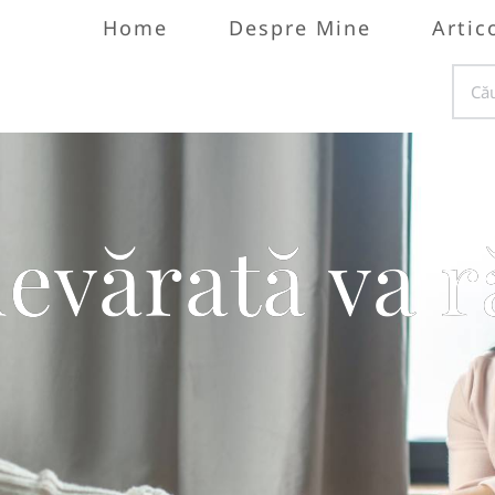
Home
Despre Mine
Artic
devărată va 