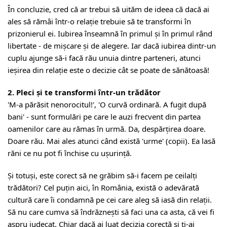
În concluzie, cred că ar trebui să uităm de ideea că dacă ai
ales să rămâi într-o relație trebuie să te transformi în
prizonierul ei. Iubirea înseamnă în primul și în primul rând
libertate - de mișcare și de alegere. Iar dacă iubirea dintr-un
cuplu ajunge să-i facă rău unuia dintre parteneri, atunci
ieșirea din relație este o decizie cât se poate de sănătoasă!
2. Pleci și te transformi într-un trădător
'M-a părăsit nenorocitul!', 'O curvă ordinară. A fugit după
bani' - sunt formulări pe care le auzi frecvent din partea
oamenilor care au rămas în urmă. Da, despărțirea doare.
Doare rău. Mai ales atunci când există 'urme' (copii). Ea lasă
răni ce nu pot fi închise cu ușurință.
Și totuși, este corect să ne grăbim să-i facem pe ceilalți
trădători? Cel puțin aici, în România, există o adevărată
cultură care îi condamnă pe cei care aleg să iasă din relații.
Să nu care cumva să îndrăznești să faci una ca asta, că vei fi
aspru judecat. Chiar dacă ai luat decizia corectă și ți-ai