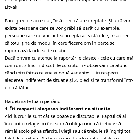
Litvak.
Pare greu de acceptat, însă cred că are dreptate. Știu că vor
exista persoane care se vor grăbi să 'sară' cu exemple,
persoane care nu vor putea accepta această idee, însă cred
că totul ține de modul în care fiecare om în parte se
raportează la ideea de relație.
Dacă privim cu atenție la raportările clasice - cele cu care mă
confrunt zilnic în discuțiile cu cititorii - observăm că atunci
când intri într-o relație ai două variante: 1. îți respecți
alegerea indiferent de situație și 2. pleci și te transformi într-
un trădător.
Haideți să le luăm pe rând:
1. Îți respecți alegerea indiferent de situație
Aici lucrurile sunt cât se poate de discutabile. Faptul că ai
început o relație nu înseamnă obligatoriu că trebuie să
rămâi acolo până sfârșitul vieții sau că trebuie să înghiți tot
felul de umilințe. Să fim serioși, foarte multe relații se