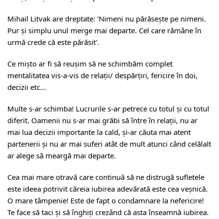
Mihail Litvak
are dreptate: 'Nimeni nu părăsește pe nimeni.
Pur și simplu unul merge mai departe. Cel care rămâne în
urmă crede că este părăsit'.
Ce mișto ar fi să reușim să ne schimbăm complet
mentalitatea vis-a-vis de relații/ despărțiri, fericire în doi,
decizii etc...
Multe s-ar schimba! Lucrurile s-ar petrece cu totul și cu totul
diferit. Oamenii nu s-ar mai grăbi să între în relații, nu ar
mai lua decizii importante la cald, și-ar căuta mai atent
partenerii și nu ar mai suferi atât de mult atunci când celălalt
ar alege să meargă mai departe.
Cea mai mare otravă care continuă să ne distrugă sufletele
este ideea potrivit căreia iubirea adevărată este cea veșnică.
O mare tâmpenie! Este de fapt o condamnare la nefericire!
Te face să taci și să înghiți crezând că asta înseamnă iubirea.