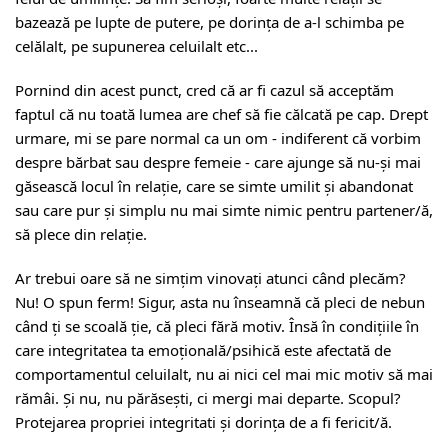
bazează pe lupte de putere, pe dorința de a-l schimba pe
celălalt, pe supunerea celuilalt etc...
Pornind din acest punct, cred că ar fi cazul să acceptăm
faptul că nu toată lumea are chef să fie călcată pe cap. Drept
urmare, mi se pare normal ca un om - indiferent că vorbim
despre bărbat sau despre femeie - care ajunge să nu-și mai
găsească locul în relație, care se simte umilit și abandonat
sau care pur și simplu nu mai simte nimic pentru partener/ă,
să plece din relație.
Ar trebui oare să ne simțim vinovați atunci când plecăm?
Nu! O spun ferm! Sigur, asta nu înseamnă că pleci de nebun
când ți se scoală ție, că pleci fără motiv. Însă în condițiile în
care integritatea ta emoțională/psihică este afectată de
comportamentul celuilalt, nu ai nici cel mai mic motiv să mai
rămâi. Și nu, nu părăsești, ci mergi mai departe. Scopul?
Protejarea propriei integritati și dorința de a fi fericit/ă.