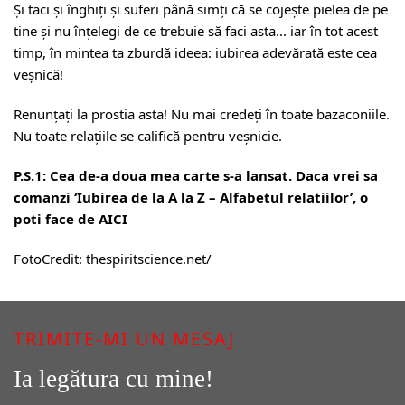
Și taci și înghiți și suferi până simți că se cojește pielea de pe
tine și nu înțelegi de ce trebuie să faci asta... iar în tot acest
timp, în mintea ta zburdă ideea: iubirea adevărată este cea
veșnică!
Renunțați la prostia asta! Nu mai credeți în toate bazaconiile.
Nu toate relațiile se califică pentru veșnicie.
P.S.1: Cea de-a doua mea carte s-a lansat. Daca vrei sa
comanzi ‘Iubirea de la A la Z – Alfabetul relatiilor’, o
poti face de
AICI
FotoCredit:
thespiritscience.net/
TRIMITE-MI UN MESAJ
Ia legătura cu mine!