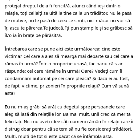
protejat dreptul de a fi fericit/ă, atunci când ieși dintr-o
relație, toți ceilalți se uită la tine ca la un trădător. Nu le pasă
de motive, nu le pasă de ceea ce simți, nici măcar nu vor să
îți asculte părerea.Te judecă, îți pun ștampile și se grăbesc să
îl/o ia în brațe pe părăsit/ă.
Întrebarea care se pune aici este următoarea: cine este
victima? Cel care a ales să meargă mai departe sau cel care a
rămas în urmă? Într-o proporție uriașă, fac pariu că s-ar
răspunde: cel care rămâne în urmă! Oare? Vedeți cum îi
condamnăm automat pe cei care pleacă? Și dacă ei au fost,
de fapt, victime, prizonieri în propriile relații? Cum vă sună
asta?
Eu nu m-aș grăbi să arăt cu degetul spre persoanele care
aleg să iasă din relațiile lor. Ba mai mult, unii cred că merită
felicitați. Nici nu aveți idee câți oameni rămân în relații care îi
distrug doar pentru că se tem să nu fie considerați trădători.
Mulți, mulți de tot și este păcat că se întâmplă asta.