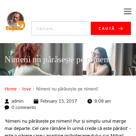
CAUTĂ
Nimeni nu părăsește pe nimeni!
Home
love
Nimeni nu părăsește pe nimeni!
admin
February 15, 2017
8:08 am
0 comments
'Nimeni nu părăsește pe nimeni! Pur și simplu unul merge
mai departe. Cel care rămâne în urmă crede că este părăsit' -
este o părere care-i aparține psihoterapeutului rus Mihail