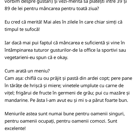
vorbim despre gustări) și vezi-merită să plătești între 39 și
89 de lei pentru mâncarea pentru toată ziua?
Eu cred că merită! Mai ales în zilele în care chiar simți că
timpul te sufocă!
Iar dacă mai pui faptul că mâncarea e suficientă și vine în
întâmpinarea tuturor gusturilor-de la office la sportivi sau
vegetarieni-eu spun că e okay.
Cum arată un meniu?
Cam așa: chiflă cu ou prăjit și pastă din ardei copt; pere pane
în tărâțe de hrișcă și miere; vinetele umplute cu carne de
vițel; frigărui de fructe în germeni de grâu; pui cu mazăre și
mandarine. Pe ăsta l-am avut eu și mi s-a părut foarte bun.
Meniurile astea sunt numai bune pentru oamenii singuri,
pentru oamenii ocupați, pentru oamenii comozi. Sunt
excelente!