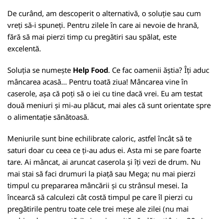
De curând, am descoperit o alternativă, o soluție sau cum
vreți să-i spuneți. Pentru zilele în care ai nevoie de hrană,
fără să mai pierzi timp cu pregătiri sau spălat, este
excelentă.
Soluția se numește
Help Food
. Ce fac oamenii ăștia? Îți aduc
mâncarea acasă... Pentru toată ziua! Mâncarea vine în
caserole, așa că poți să o iei cu tine dacă vrei. Eu am testat
două meniuri și mi-au plăcut, mai ales că sunt orientate spre
o alimentație sănătoasă.
Meniurile sunt bine echilibrate caloric, astfel încât să te
saturi doar cu ceea ce ți-au adus ei. Asta mi se pare foarte
tare. Ai mâncat, ai aruncat caserola și îți vezi de drum. Nu
mai stai să faci drumuri la piață sau Mega; nu mai pierzi
timpul cu prepararea mâncării și cu strânsul mesei. Ia
încearcă să calculezi cât costă timpul pe care îl pierzi cu
pregătirile pentru toate cele trei meșe ale zilei (nu mai