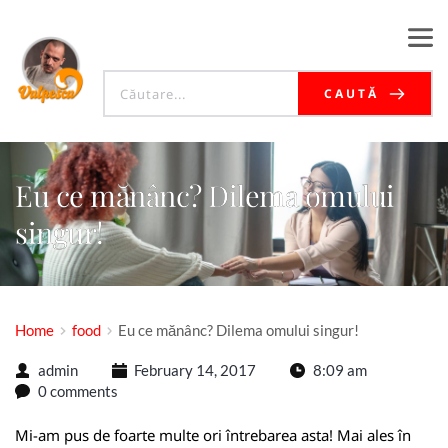
CAUTĂ
Eu ce mănânc? Dilema omului
singur!
Home
food
Eu ce mănânc? Dilema omului singur!
admin
February 14, 2017
8:09 am
0 comments
Mi-am pus de foarte multe ori întrebarea asta! Mai ales în