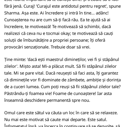
fără jenă. Curaj! 'Curajul este antidotul pentru regret', spune
Sharma. Așa este. Ai încredere și intră în tine... adânc!
Cunoașterea nu are cum să-ți facă rău. Ea te ajută să ai
încredere, te motivează! Te motivează să schimbi, dacă
realizezi că ceva nu e tocmai okay; te motivează să cauți
soluții de îmbunătățire a propriei persoane; îți oferă
provocări senzaționale. Trebuie doar să vrei.
Ține minte: 'dacă ești maestrul dimineților, vei fi și stăpânul
zilelor'. Mișto asta! Mi-a plăcut mult. Să fii stăpânul zilelor
tale. Mi se pare vital. Dacă reușești să faci asta, îți garantez
că diminețile vor fi dominate de zâmbete, ambiție și dorința
de a cuceri lumea. Cum poți reuși să fii stăpânul zilelor tale?
Păstrându-ți foamea vie! Foame de cunoaștere! Iar asta
înseamnă deschidere permanentă spre nou.
Omul care este sătul va căuta un loc în care să se relaxeze.
Nu mai este motivat să caute mai departe. Este satul.
Înfometatul însă, va încerca în continuare să se dezvolte, să