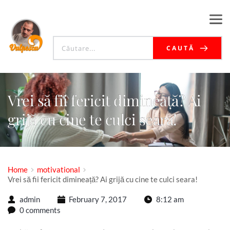
CAUTĂ
Vrei să fii fericit dimineață? Ai
grijă cu cine te culci seara!
Home
motivational
Vrei să fii fericit dimineață? Ai grijă cu cine te culci seara!
admin
February 7, 2017
8:12 am
0 comments