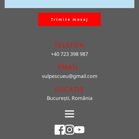
Trimite mesaj
TELEFON
+40 723 398 987
EMAIL 
vulpescueu
@gmail.com
LOCAȚIE
București, România