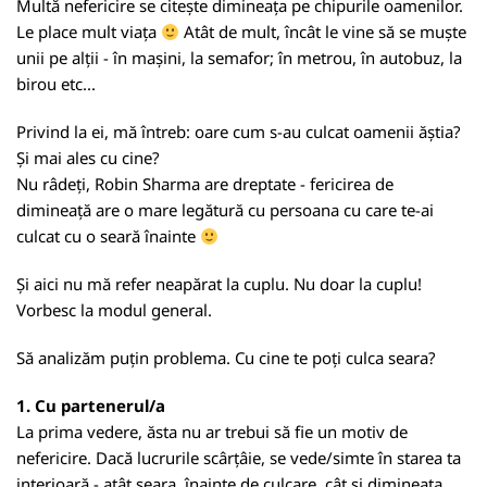
Multă nefericire se citește dimineața pe chipurile oamenilor.
Le place mult viața
Atât de mult, încât le vine să se muște
unii pe alții - în mașini, la semafor; în metrou, în autobuz, la
birou etc...
Privind la ei, mă întreb: oare cum s-au culcat oamenii ăștia?
Și mai ales cu cine?
Nu râdeți, Robin Sharma are dreptate - fericirea de
dimineață are o mare legătură cu persoana cu care te-ai
culcat cu o seară înainte
Și aici nu mă refer neapărat la cuplu. Nu doar la cuplu!
Vorbesc la modul general.
Să analizăm puțin problema. Cu cine te poți culca seara?
1. Cu partenerul/a
La prima vedere, ăsta nu ar trebui să fie un motiv de
nefericire. Dacă lucrurile scârțâie, se vede/simte în starea ta
interioară - atât seara, înainte de culcare, cât și dimineața,