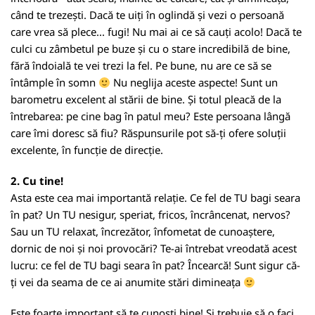
când te trezești. Dacă te uiți în oglindă și vezi o persoană
care vrea să plece... fugi! Nu mai ai ce să cauți acolo! Dacă te
culci cu zâmbetul pe buze și cu o stare incredibilă de bine,
fără îndoială te vei trezi la fel. Pe bune, nu are ce să se
întâmple în somn
Nu neglija aceste aspecte! Sunt un
barometru excelent al stării de bine. Și totul pleacă de la
întrebarea: pe cine bag în patul meu? Este persoana lângă
care îmi doresc să fiu? Răspunsurile pot să-ți ofere soluții
excelente, în funcție de direcție.
2. Cu tine!
Asta este cea mai importantă relație. Ce fel de TU bagi seara
în pat? Un TU nesigur, speriat, fricos, încrâncenat, nervos?
Sau un TU relaxat, încrezător, înfometat de cunoaștere,
dornic de noi și noi provocări? Te-ai întrebat vreodată acest
lucru: ce fel de TU bagi seara în pat? Încearcă! Sunt sigur că-
ți vei da seama de ce ai anumite stări dimineața
Este foarte important să te cunoști bine! Și trebuie să o faci