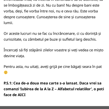
se îmbogățească zi de zi. Nu cu bani! Nu despre bani este
vorba, deși, fie vorba între noi, nu e ceva rău. Este vorba
despre cunoaștere. Cunoașterea de sine și cunoașterea
lumii.
Or aceste lucruri nu se fac cu încrâncenare, ci cu dorință și
curiozitate, cu zâmbetul pe buze și sufletul larg deschis.
Încercați să fiți stăpânii zilelor voastre și veți vedea ce mișto
devine viața.
Pentru asta, nu uitați, aveți grijă pe cine băgați seara în pat
P.S.1: Cea de-a doua mea carte s-a lansat. Daca vrei sa
comanzi ‘Iubirea de la A la Z – Alfabetul relatiilor’, o poti
face de
AICI