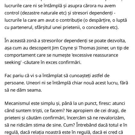
lucrurile care ni se întâmplă și asupra cărora nu avem
control (dezastre naturale etc) și stresori dependenți -
lucrurile la care am avut o contribuție (o despărțire, o luptă
cu partenerul, sfârșitul unei prietenii, o concediere etc).
În această zonă a stresorilor dependenți se poate dezvolta,
așa cum au descoperit Jim Coyne și Thomas Joiner, un tip de
comportament care se numește 'excessive reassurance
seeking' -căutare în exces confirmări.
Fac pariu că vi s-a întâmplat să cunoașteți astfel de
persoane. Uneori ni se întâmplă chiar nouă acest lucru, fără
să ne dăm seama.
Mecanismul este simplu și, până la un punct, firesc: atunci
când suntem triști, ce facem? Ne apropiem de cei dragi, de
prieteni și căutăm confirmări, încercăm să ne revalorizăm,
să ne ridicăm stima de sine. Cum? Întrebând dacă totul e în
regulă, dacă relația noastră este în regulă, dacă ei cred că