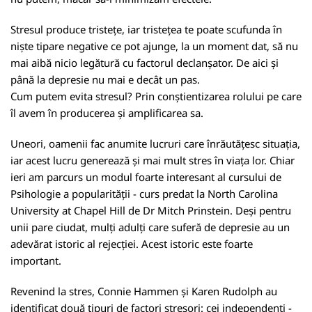
Stresul produce tristețe, iar tristețea te poate scufunda în
niște tipare negative ce pot ajunge, la un moment dat, să nu
mai aibă nicio legătură cu factorul declanșator. De aici și
până la depresie nu mai e decât un pas.
Cum putem evita stresul? Prin conștientizarea rolului pe care
îl avem în producerea și amplificarea sa.
Uneori, oamenii fac anumite lucruri care înrăutățesc situația,
iar acest lucru generează și mai mult stres în viața lor. Chiar
ieri am parcurs un modul foarte interesant al cursului de
Psihologie a popularității - curs predat la North Carolina
University at Chapel Hill de Dr Mitch Prinstein. Deși pentru
unii pare ciudat, mulți adulți care suferă de depresie au un
adevărat istoric al rejecției. Acest istoric este foarte
important.
Revenind la stres, Connie Hammen și Karen Rudolph au
identificat două tipuri de factori stresori: cei independenți -