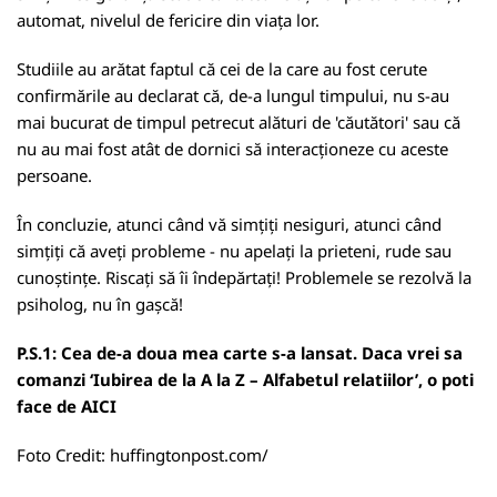
automat, nivelul de fericire din viața lor.
Studiile au arătat faptul că cei de la care au fost cerute
confirmările au declarat că, de-a lungul timpului, nu s-au
mai bucurat de timpul petrecut alături de 'căutători' sau că
nu au mai fost atât de dornici să interacționeze cu aceste
persoane.
În concluzie, atunci când vă simțiți nesiguri, atunci când
simțiți că aveți probleme - nu apelați la prieteni, rude sau
cunoștințe. Riscați să îi îndepărtați! Problemele se rezolvă la
psiholog, nu în gașcă!
P.S.1: Cea de-a doua mea carte s-a lansat. Daca vrei sa
comanzi ‘Iubirea de la A la Z – Alfabetul relatiilor’, o poti
face de
AICI
Foto Credit:
huffingtonpost.com/