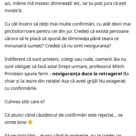
azi, mâine mă trezesc dimineață' etc, iar tu poți jura că ești
mințit/ă.
Cu cât încerci să obții mai multe confirmări, cu atât devii mai
plictisitor/oare pentru cei din jur. Credeți că există persoane
cărora să le placă să spună de dimineața până seara ce
minunat/ă sunteți? Credeți că nu simt nesiguranța?
Indiferent că sunt prieteni, colegi sau rude, oamenii ăia nu
sunt obligați să facă asta! Drept urmare, profesorul Mitch
Prinstein spune ferm -
nesiguranța duce la retragere!
Ba
chiar și la ieșire din relație! Așa că aveți grijă! Nu exagerați
cu confirmările.
Culmea știți care e?
Că atunci când căutătorul de confirmări este rejectat... se
simte bine
Să recapitulăm - atunci când le primește, nu le crede; iar