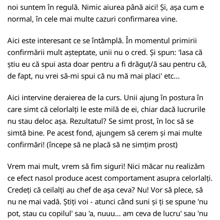
noi suntem în regulă. Nimic aiurea până aici! Și, așa cum e
normal, în cele mai multe cazuri confirmarea vine.
Aici este interesant ce se întâmplă. În momentul primirii
confirmării mult așteptate, unii nu o cred. Și spun: 'lasa că
știu eu că spui asta doar pentru a fi drăguț/ă sau pentru că,
de fapt, nu vrei să-mi spui că nu mă mai placi' etc...
Aici intervine deraierea de la curs. Unii ajung în postura în
care simt că celorlalți le este milă de ei, chiar dacă lucrurile
nu stau deloc așa. Rezultatul? Se simt prost, în loc să se
simtă bine. Pe acest fond, ajungem să cerem și mai multe
confirmări! (începe să ne placă să ne simțim prost)
Vrem mai mult, vrem să fim siguri! Nici măcar nu realizăm
ce efect nasol produce acest comportament asupra celorlalți.
Credeți că ceilalți au chef de așa ceva? Nu! Vor să plece, să
nu ne mai vadă. Știți voi - atunci când suni și ți se spune 'nu
pot, stau cu copilul' sau 'a, nuuu... am ceva de lucru' sau 'nu