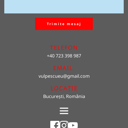
Trimite mesaj
TELEFON
+40 723 398 987
EMAIL 
vulpescueu
@gmail.com
LOCAȚIE
București, România