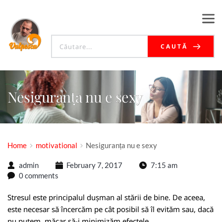
CAUTĂ
Nesiguranța nu e sexy
Home
motivational
Nesiguranța nu e sexy
admin
February 7, 2017
7:15 am
0 comments
Stresul este principalul dușman al stării de bine. De aceea,
este necesar să încercăm pe cât posibil să îl evităm sau, dacă
nu putem, măcar să-i minimizăm efectele.