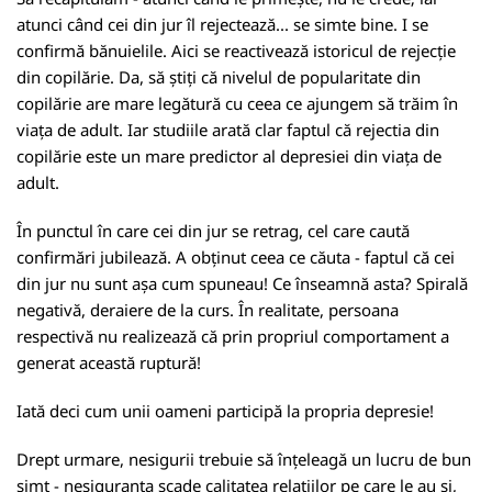
atunci când cei din jur îl rejectează... se simte bine. I se
confirmă bănuielile. Aici se reactivează istoricul de rejecție
din copilărie. Da, să știți că nivelul de popularitate din
copilărie are mare legătură cu ceea ce ajungem să trăim în
viața de adult. Iar studiile arată clar faptul că rejectia din
copilărie este un mare predictor al depresiei din viața de
adult.
În punctul în care cei din jur se retrag, cel care caută
confirmări jubilează. A obținut ceea ce căuta - faptul că cei
din jur nu sunt așa cum spuneau! Ce înseamnă asta? Spirală
negativă, deraiere de la curs. În realitate, persoana
respectivă nu realizează că prin propriul comportament a
generat această ruptură!
Iată deci cum unii oameni participă la propria depresie!
Drept urmare, nesigurii trebuie să înțeleagă un lucru de bun
simț - nesiguranța scade calitatea relațiilor pe care le au și,