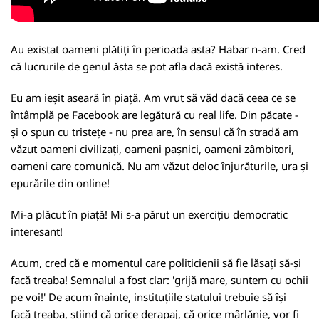
Au existat oameni plătiți în perioada asta? Habar n-am. Cred
că lucrurile de genul ăsta se pot afla dacă există interes.
Eu am ieșit aseară în piață. Am vrut să văd dacă ceea ce se
întâmplă pe Facebook are legătură cu real life. Din păcate -
și o spun cu tristețe - nu prea are, în sensul că în stradă am
văzut oameni civilizați, oameni pașnici, oameni zâmbitori,
oameni care comunică. Nu am văzut deloc înjurăturile, ura și
epurările din online!
Mi-a plăcut în piață! Mi s-a părut un exercițiu democratic
interesant!
Acum, cred că e momentul care politicienii să fie lăsați să-și
facă treaba! Semnalul a fost clar: 'grijă mare, suntem cu ochii
pe voi!' De acum înainte, instituțiile statului trebuie să își
facă treaba, știind că orice derapaj, că orice mârlănie, vor fi