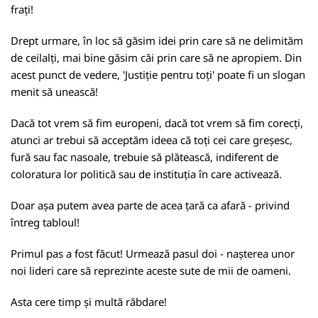
frați!
Drept urmare, în loc să găsim idei prin care să ne delimităm
de ceilalți, mai bine găsim căi prin care să ne apropiem. Din
acest punct de vedere, 'Justiție pentru toți' poate fi un slogan
menit să unească!
Dacă tot vrem să fim europeni, dacă tot vrem să fim corecți,
atunci ar trebui să acceptăm ideea că toți cei care greșesc,
fură sau fac nasoale, trebuie să plătească, indiferent de
coloratura lor politică sau de instituția în care activează.
Doar așa putem avea parte de acea țară ca afară - privind
întreg tabloul!
Primul pas a fost făcut! Urmează pasul doi - nașterea unor
noi lideri care să reprezinte aceste sute de mii de oameni.
Asta cere timp și multă răbdare!