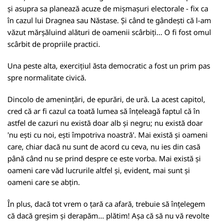
și asupra sa planează acuze de mișmașuri electorale - fix ca
în cazul lui Dragnea sau Năstase. Și când te gândești că l-am
văzut mărșăluind alături de oamenii scârbiți... O fi fost omul
scârbit de propriile practici.
Una peste alta, exercițiul ăsta democratic a fost un prim pas
spre normalitate civică.
Dincolo de amenințări, de epurări, de ură. La acest capitol,
cred că ar fi cazul ca toată lumea să înțeleagă faptul că în
astfel de cazuri nu există doar alb și negru; nu există doar
'nu ești cu noi, ești împotriva noastră'. Mai există și oameni
care, chiar dacă nu sunt de acord cu ceva, nu ies din casă
până când nu se prind despre ce este vorba. Mai există și
oameni care văd lucrurile altfel și, evident, mai sunt și
oameni care se abțin.
În plus, dacă tot vrem o țară ca afară, trebuie să înțelegem
că dacă greșim și derapăm... plătim! Așa că să nu vă revolte