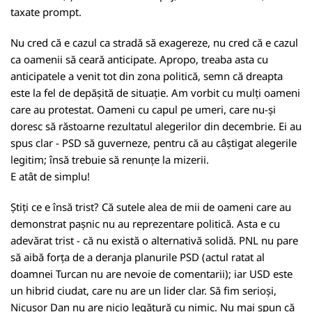
taxate prompt.
Nu cred că e cazul ca stradă să exagereze, nu cred că e cazul
ca oamenii să ceară anticipate. Apropo, treaba asta cu
anticipatele a venit tot din zona politică, semn că dreapta
este la fel de depășită de situație. Am vorbit cu mulți oameni
care au protestat. Oameni cu capul pe umeri, care nu-și
doresc să răstoarne rezultatul alegerilor din decembrie. Ei au
spus clar - PSD să guverneze, pentru că au câștigat alegerile
legitim; însă trebuie să renunțe la mizerii.
E atât de simplu!
Știți ce e însă trist? Că sutele alea de mii de oameni care au
demonstrat pașnic nu au reprezentare politică. Asta e cu
adevărat trist - că nu există o alternativă solidă. PNL nu pare
să aibă forța de a deranja planurile PSD (actul ratat al
doamnei Turcan nu are nevoie de comentarii); iar USD este
un hibrid ciudat, care nu are un lider clar. Să fim serioși,
Nicușor Dan nu are nicio legătură cu nimic. Nu mai spun că