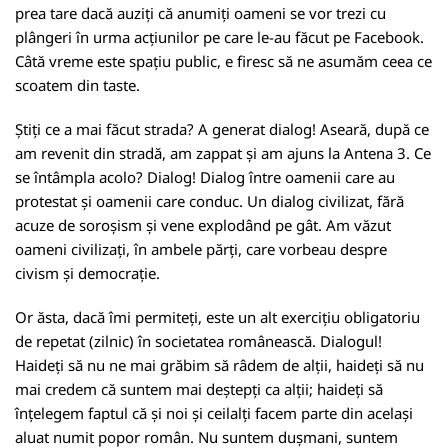
prea tare dacă auziți că anumiți oameni se vor trezi cu
plângeri în urma acțiunilor pe care le-au făcut pe Facebook.
Câtă vreme este spațiu public, e firesc să ne asumăm ceea ce
scoatem din taste.
Știți ce a mai făcut strada? A generat dialog! Aseară, după ce
am revenit din stradă, am zappat și am ajuns la Antena 3. Ce
se întâmpla acolo? Dialog! Dialog între oamenii care au
protestat și oamenii care conduc. Un dialog civilizat, fără
acuze de soroșism și vene explodând pe gât. Am văzut
oameni civilizați, în ambele părți, care vorbeau despre
civism și democrație.
Or ăsta, dacă îmi permiteți, este un alt exercițiu obligatoriu
de repetat (zilnic) în societatea românească. Dialogul!
Haideți să nu ne mai grăbim să râdem de alții, haideți să nu
mai credem că suntem mai deștepți ca alții; haideți să
înțelegem faptul că și noi și ceilalți facem parte din același
aluat numit popor român. Nu suntem dușmani, suntem