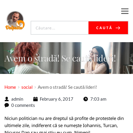
CAUTĂ
Avem o stradă! Se caută lideri!
Home
social
Avem o stradă! Se caută lideri!
admin
February 6, 2017
7:03 am
0 comments
Niciun politician nu are dreptul să profite de protestele din
ultimele zile, indiferent că se numește Iohannis, Turcan,
Nicușor Dan sau mai știu eu cum. Nimeni!