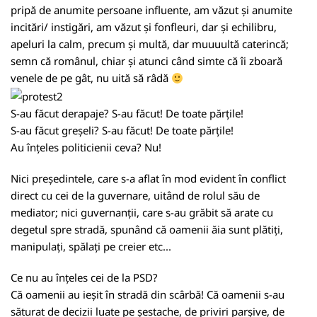
pripă de anumite persoane influente, am văzut și anumite
incitări/ instigări, am văzut și fonfleuri, dar și echilibru,
apeluri la calm, precum și multă, dar muuuultă caterincă;
semn că românul, chiar și atunci când simte că îi zboară
venele de pe gât, nu uită să râdă
S-au făcut derapaje? S-au făcut! De toate părțile!
S-au făcut greșeli? S-au făcut! De toate părțile!
Au înțeles politicienii ceva? Nu!
Nici președintele, care s-a aflat în mod evident în conflict
direct cu cei de la guvernare, uitând de rolul său de
mediator; nici guvernanții, care s-au grăbit să arate cu
degetul spre stradă, spunând că oamenii ăia sunt plătiți,
manipulați, spălați pe creier etc...
Ce nu au înțeles cei de la PSD?
Că oamenii au ieșit în stradă din scârbă! Că oamenii s-au
săturat de decizii luate pe șestache, de priviri parșive, de