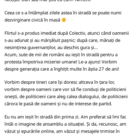
Ceea ce s-a întâmplat zilele astea în stradă se poate numi
dezvirginare civică în masă
Flirtul s-a produs imediat după Colectiv, atunci când oamenii
s-au adunat și au mărșăluit pașnic; după care, mânați de
nesimțirea guvernanților, au deschis gura și...
Acum, sute de mii de români au ieșit în stradă pentru a
protesta împotriva mizeriei umane! Le-a ajuns! Vorbim
despre generația care a înghițit multe în ăștia 27 de ani!
Vorbim despre tineri care își doresc altceva în țara lor,
vorbim despre oameni care vor să fie conduși de politicieni
onești, de politicieni care aleg calea dialogului, de politicieni
cărora le pasă de oameni și nu de interese de partid.
Eu nu am ieșit în stradă din prima zi. Am preferat să îmi fac
întâi o imagine de ansamblu a situației. Și da, recunosc, am
văzut și epurările online, am văzut și mesajele trimise în