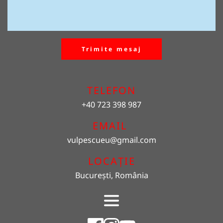
Trimite mesaj
TELEFON
+40 723 398 987
EMAIL 
vulpescueu
@gmail.com
LOCAȚIE
București, România