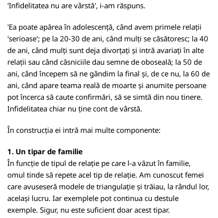
'Infidelitatea nu are vârstă', i-am răspuns.
'Ea poate apărea în adolescență, când avem primele relații
'serioase'; pe la 20-30 de ani, când mulți se căsătoresc; la 40
de ani, când mulți sunt deja divorțați și intră avariați în alte
relații sau când căsniciile dau semne de oboseală; la 50 de
ani, când începem să ne gândim la final și, de ce nu, la 60 de
ani, când apare teama reală de moarte și anumite persoane
pot încerca să caute confirmări, să se simtă din nou tinere.
Infidelitatea chiar nu ține cont de vârstă.
În construcția ei intră mai multe componente:
1. Un tipar de familie
În funcție de tipul de relație pe care l-a văzut în familie,
omul tinde să repete acel tip de relație. Am cunoscut femei
care avuseseră modele de triangulație și trăiau, la rândul lor,
același lucru. Iar exemplele pot continua cu destule
exemple. Sigur, nu este suficient doar acest tipar.