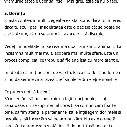
vremurile astea e ușor să înșeli. Mai greu este să nu o faci.
5. Dorința
Și asta contează mult. Degeaba există ispite, dacă tu nu vrei,
dacă tu spui 'pas'. Infidelitatea este o decizie cât se poate de
clară. Acum, că nu se asumă... asta e o altă discuție.
Vedeți, infidelitate nu se rezumă doar la instinct animalic. Ea
înseamnă mult mai mult, acoperă mai multe sfere. Este un
proces complicat, ce trebuie să fie analizat cu mare atenție.
Infidelitatea nu ține cont de vârstă. Ea există de când lumea
și nu dă semne că ar avea chef să plece din viețile noastre.
Ce putem noi să facem?
Să încercăm să ne construim relații funcționale, relații
sănătoase, un set-up mental corect, să comunicăm foarte
bine, să fim atenți la parteneri/e, să le înțelegem dorințele și
nevoile și să încercăm să ne armonizăm. Nu este o rețetă
care să-ți garanteze o viață lipsită de griji, însă poate fi o