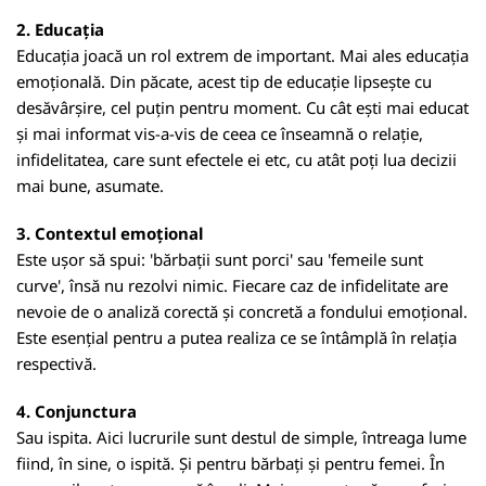
2. Educația
Educația joacă un rol extrem de important. Mai ales educația
emoțională. Din păcate, acest tip de educație lipsește cu
desăvârșire, cel puțin pentru moment. Cu cât ești mai educat
și mai informat vis-a-vis de ceea ce înseamnă o relație,
infidelitatea, care sunt efectele ei etc, cu atât poți lua decizii
mai bune, asumate.
3. Contextul emoțional
Este ușor să spui: 'bărbații sunt porci' sau 'femeile sunt
curve', însă nu rezolvi nimic. Fiecare caz de infidelitate are
nevoie de o analiză corectă și concretă a fondului emoțional.
Este esențial pentru a putea realiza ce se întâmplă în relația
respectivă.
4. Conjunctura
Sau ispita. Aici lucrurile sunt destul de simple, întreaga lume
fiind, în sine, o ispită. Și pentru bărbați și pentru femei. În