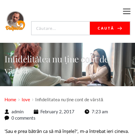
CAUTĂ
Infidelitatea nu ține cont de
vârstă
Home
love
Infidelitatea nu ține cont de vârstă
admin
February 2, 2017
7:23 am
0 comments
'Sau e prea bătrân ca să mă înșele?', m-a întrebat ieri cineva.