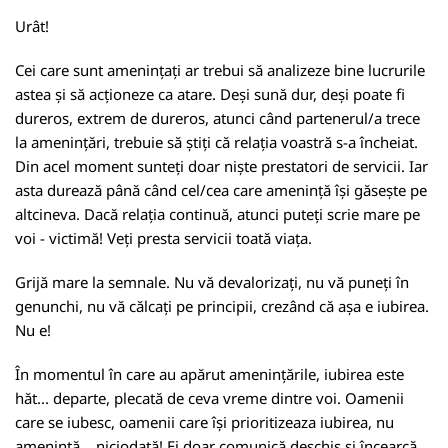
Urât!
Cei care sunt amenințați ar trebui să analizeze bine lucrurile
astea și să acționeze ca atare. Deși sună dur, deși poate fi
dureros, extrem de dureros, atunci când partenerul/a trece
la amenințări, trebuie să știți că relația voastră s-a încheiat.
Din acel moment sunteți doar niște prestatori de servicii. Iar
asta durează până când cel/cea care amenință își găsește pe
altcineva. Dacă relația continuă, atunci puteți scrie mare pe
voi - victimă! Veți presta servicii toată viața.
Grijă mare la semnale. Nu vă devalorizați, nu vă puneți în
genunchi, nu vă călcați pe principii, crezând că așa e iubirea.
Nu e!
În momentul în care au apărut amenințările, iubirea este
hăt... departe, plecată de ceva vreme dintre voi. Oamenii
care se iubesc, oamenii care își prioritizeaza iubirea, nu
amenință... niciodată! Ei doar comunică deschis și încearcă