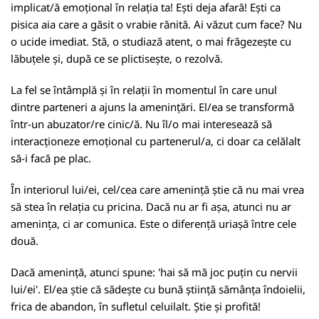
implicat/ă emoțional în relația ta! Ești deja afară! Ești ca
pisica aia care a găsit o vrabie rănită. Ai văzut cum face? Nu
o ucide imediat. Stă, o studiază atent, o mai frăgezește cu
lăbuțele și, după ce se plictisește, o rezolvă.
La fel se întâmplă și în relații în momentul în care unul
dintre parteneri a ajuns la amenințări. El/ea se transformă
într-un abuzator/re cinic/ă. Nu îl/o mai interesează să
interacționeze emoțional cu partenerul/a, ci doar ca celălalt
să-i facă pe plac.
În interiorul lui/ei, cel/cea care amenință știe că nu mai vrea
să stea în relația cu pricina. Dacă nu ar fi așa, atunci nu ar
amenința, ci ar comunica. Este o diferență uriașă între cele
două.
Dacă amenință, atunci spune: 'hai să mă joc puțin cu nervii
lui/ei'. El/ea știe că sădește cu bună știință sămânța îndoielii,
frica de abandon, în sufletul celuilalt. Știe și profită!