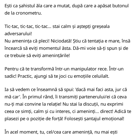
Ești ca șahistul ăla care a mutat, după care a apăsat butonul
de la cronometru.
Tic-tac, tic-tac, tic-tac... stai calm și aștepți greșeala
adversarului!
Nu amenința că pleci! Niciodată! Știu că tentația e mare, însă
încearcă să eviți momentul ăsta. Dă-mi voie să-ți spun și de
ce trebuie să eviți amenințările!
Pentru că te transformă într-un manipulator rece. Într-un
sadic! Practic, ajungi să te joci cu emoțiile celuilalt.
Ia să vedem ce înseamnă să spui: 'dacă mai faci asta, jur că
mă car'. În primul rând, îi transmiți partenerului/ei că ceva
nu-ți mai convine la relație! Nu stai la discuții, nu exprimi
ceea ce simți, calm și cu interes, ci ameninți... direct! Adică te
plasezi pe o poziție de forță! Folosești șantajul emoțional!
În acel moment, tu, cel/cea care amenință, nu mai ești