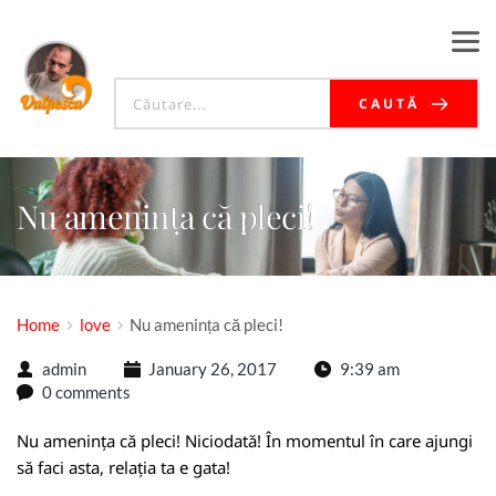
CAUTĂ
Nu amenința că pleci!
Home
love
Nu amenința că pleci!
admin
January 26, 2017
9:39 am
0 comments
Nu amenința că pleci! Niciodată! În momentul în care ajungi
să faci asta, relația ta e gata!