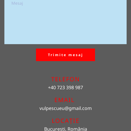
Trimite mesaj
TELEFON
+40 723 398 987
EMAIL 
vulpescueu
@gmail.com
LOCAȚIE
București, România