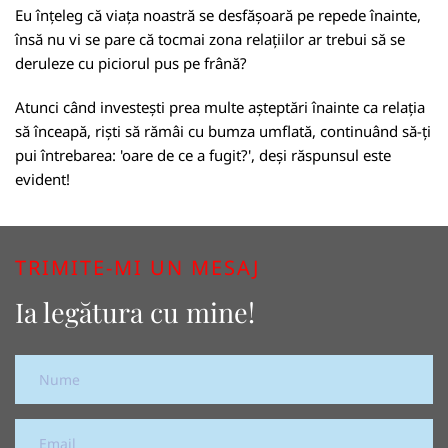
Eu înțeleg că viața noastră se desfășoară pe repede înainte,
însă nu vi se pare că tocmai zona relațiilor ar trebui să se
deruleze cu piciorul pus pe frână?
Atunci când investești prea multe așteptări înainte ca relația
să înceapă, riști să rămâi cu bumza umflată, continuând să-ți
pui întrebarea: 'oare de ce a fugit?', deși răspunsul este
evident!
TRIMITE-MI UN MESAJ
Ia legătura cu mine!