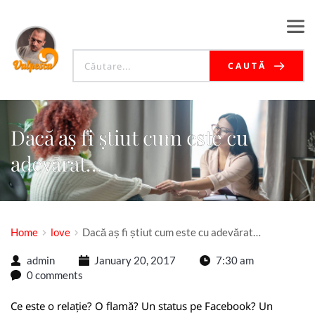
CAUTĂ
Dacă aș fi știut cum este cu
adevărat…
Home
love
Dacă aș fi știut cum este cu adevărat…
admin
January 20, 2017
7:30 am
0 comments
Ce este o relație? O flamă? Un status pe Facebook? Un