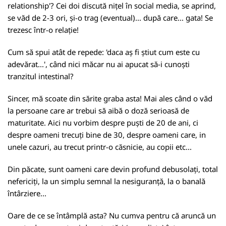
relationship'? Cei doi discută nițel în social media, se aprind,
se văd de 2-3 ori, și-o trag (eventual)... după care... gata! Se
trezesc într-o relație!
Cum să spui atât de repede: 'daca aș fi știut cum este cu
adevărat...', când nici măcar nu ai apucat să-i cunoști
tranzitul intestinal?
Sincer, mă scoate din sărite graba asta! Mai ales când o văd
la persoane care ar trebui să aibă o doză serioasă de
maturitate. Aici nu vorbim despre puști de 20 de ani, ci
despre oameni trecuți bine de 30, despre oameni care, in
unele cazuri, au trecut printr-o căsnicie, au copii etc...
Din păcate, sunt oameni care devin profund debusolați, total
nefericiți, la un simplu semnal la nesiguranță, la o banală
întârziere...
Oare de ce se întâmplă asta? Nu cumva pentru că aruncă un