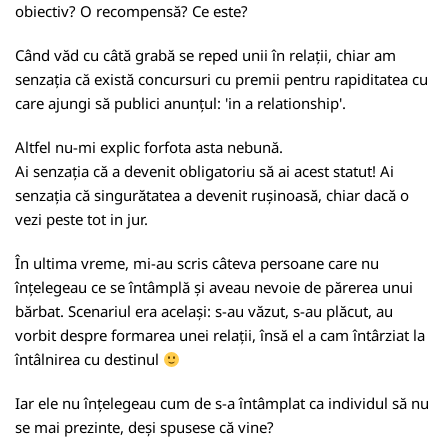
obiectiv? O recompensă? Ce este?
Când văd cu câtă grabă se reped unii în relații, chiar am
senzația că există concursuri cu premii pentru rapiditatea cu
care ajungi să publici anunțul: 'in a relationship'.
Altfel nu-mi explic forfota asta nebună.
Ai senzația că a devenit obligatoriu să ai acest statut! Ai
senzația că singurătatea a devenit rușinoasă, chiar dacă o
vezi peste tot in jur.
În ultima vreme, mi-au scris câteva persoane care nu
înțelegeau ce se întâmplă și aveau nevoie de părerea unui
bărbat. Scenariul era același: s-au văzut, s-au plăcut, au
vorbit despre formarea unei relații, însă el a cam întârziat la
întâlnirea cu destinul
Iar ele nu înțelegeau cum de s-a întâmplat ca individul să nu
se mai prezinte, deși spusese că vine?