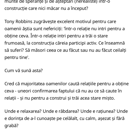
munte de speranțe și de așteptări (nerealiste) într-o
construcție care nici măcar nu a început?
Tony Robbins zugrăvește excelent motivul pentru care
oamenii ăștia sunt nefericiți: 'într-o relație nu intri pentru a
obține ceva. Într-o relație intri pentru a trăi o stare
frumoasă, la construcția căreia participi activ. Ce înseamnă
să suferi? Să măsori ceea ce au făcut sau nu au făcut ceilalți
pentru tine'.
Cum vă sună asta?
Cred că majoritatea oamenilor caută relațiile pentru a obține
ceva - uneori confirmarea faptului că nu au ce să caute în
relații - și nu pentru a construi și trăi acea stare mișto.
Unde e relaxarea? Unde e răbdarea? Unde e rațiunea? Unde
e dorința de a-l cunoaște pe celălalt, cu calm, așezat și fără
grabă?