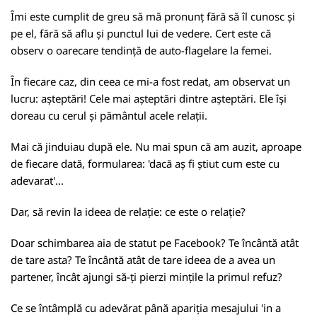
Îmi este cumplit de greu să mă pronunț fără să îl cunosc și
pe el, fără să aflu și punctul lui de vedere. Cert este că
observ o oarecare tendință de auto-flagelare la femei.
În fiecare caz, din ceea ce mi-a fost redat, am observat un
lucru: așteptări! Cele mai așteptări dintre așteptări. Ele își
doreau cu cerul și pământul acele relații.
Mai că jinduiau după ele. Nu mai spun că am auzit, aproape
de fiecare dată, formularea: 'dacă aș fi știut cum este cu
adevarat'...
Dar, să revin la ideea de relație: ce este o relație?
Doar schimbarea aia de statut pe Facebook? Te încântă atât
de tare asta? Te încântă atât de tare ideea de a avea un
partener, încât ajungi să-ți pierzi mințile la primul refuz?
Ce se întâmplă cu adevărat până apariția mesajului 'in a