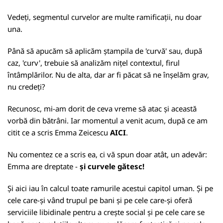
Vedeți, segmentul curvelor are multe ramificații, nu doar
una.
Până să apucăm să aplicăm ștampila de 'curvă' sau, după
caz, 'curv', trebuie să analizăm nițel contextul, firul
întâmplărilor. Nu de alta, dar ar fi păcat să ne înșelăm grav,
nu credeți?
Recunosc, mi-am dorit de ceva vreme să atac și această
vorbă din bătrâni. Iar momentul a venit acum, după ce am
citit ce a scris Emma Zeicescu
AICI
.
Nu comentez ce a scris ea, ci vă spun doar atât, un adevăr:
Emma are dreptate -
și curvele gătesc!
Și aici iau în calcul toate ramurile acestui capitol uman. Și pe
cele care-și vând trupul pe bani și pe cele care-și oferă
serviciile libidinale pentru a crește social și pe cele care se