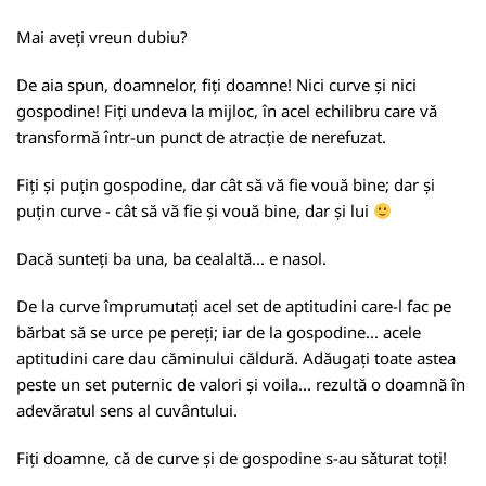
Mai aveți vreun dubiu?
De aia spun, doamnelor, fiți doamne! Nici curve și nici
gospodine! Fiți undeva la mijloc, în acel echilibru care vă
transformă într-un punct de atracție de nerefuzat.
Fiți și puțin gospodine, dar cât să vă fie vouă bine; dar și
puțin curve - cât să vă fie și vouă bine, dar și lui
Dacă sunteți ba una, ba cealaltă... e nasol.
De la curve împrumutați acel set de aptitudini care-l fac pe
bărbat să se urce pe pereți; iar de la gospodine... acele
aptitudini care dau căminului căldură. Adăugați toate astea
peste un set puternic de valori și voila... rezultă o doamnă în
adevăratul sens al cuvântului.
Fiți doamne, că de curve și de gospodine s-au săturat toți!