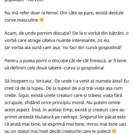
Nu mă refer doar la femei. Din câte se pare, există destule
curve masculine
Acum, de unde pornim discuția? De la o vorbă din bătrâni, o
vorbă care atrage câteva nuanțe interesante, zic eu.
Iar vorba aia sună cam așa: 'nu faci din curvă gospodină!'
Pentru a putea porni o discuție cât de cât firească, ar fi bine
să definim cele două tabere -curva și gospodina!
Să începem cu 'stricata'. De unde i-a venit ei numele ăsta? Eu
cred că de la tupeu. De la tupeul de a-și trăi viața așa cum
crede. Sigur, există unele creaturi care-și trăiesc viața fără
scrupule, sfidând orice principiu moral. Nu putem omite
acest aspect. Însă, în același timp, există și creaturi care au
primit această titulatură pe nedrept. Singurul lor păcat este
că arată mai bine, se exprimă mai bine, miros mai bine sau
au un statut mai înalt decât creaturile care le judecă