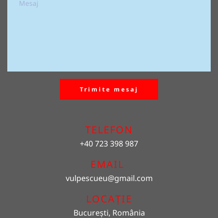
Trimite mesaj
TELEFON
+40 723 398 987
EMAIL 
vulpescueu
@gmail.com
LOCAȚIE
București, România