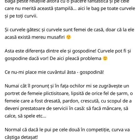
bagă peste relațiile altora cu o plăcere fantastică și pe cele
care nu merită această ștampilă... aici le bag pe toate curvele
și pe toți curvii.
Și curvele gătesc și curvele sunt femei de casă, doar că la ele
acasă există mereu musafiri
Asta este diferența dintre ele și gospodine! Curvele pot fi și
gospodine dacă vor! De aici pleacă problema
Ce nu-mi place mie cuvântul ăsta - gospodină!
Numai cât îl pronunț și în fața ochilor mi se zugrăvește un
portret de femeie plictisitoare, lipsită de orice fel de șarm, o
femeie care a fost
dresată
, pardon, crescută, cu scopul de a
deveni prestatoare de servicii în casă: să facă mâncare, să
calce, să spele etc...
Normal că dacă le pui pe cele două în competiție, curva va
câștiga detașat!