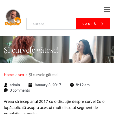
CAUTĂ
Și curvele gătesc!
Home
sex
Și curvele gătesc!
admin
January 3, 2017
8:12 am
0 comments
Vreau să încep anul 2017 cu o discuție despre curve! Cu o
lupă aplicată asupra acestui mult discutat segment de
populație - curvele!