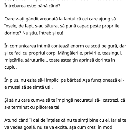
Întrebarea este: până când?
Oare v-ați gândit vreodată la faptul că cei care ajung să
înșele, de fapt, s-au săturat să pună capac peste propriile
dorințe? Nu știu, întreb și eu!
În comunicarea intimă contează enorm ce scoți pe gură, dar
și ce faci cu propriul corp. Mângâierile, privirile, teasingul,
mișcările, săruturile... toate astea țin aprinsă dorința în
cuplu.
În plus, nu ezita să-l implici pe bărbat! Așa funcționează el -
e musai să se simtă util.
Și să nu care cumva să te împingă necuratul să-l castrezi, că
s-a terminat cu plăcerea ta!
Atunci când îi dai de înțeles că nu te simți bine cu el, iar el te
va vedea goală, nu se va excita, așa cum crezi în mod