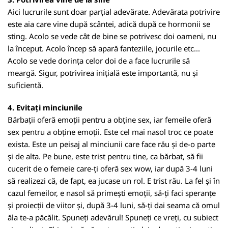
Aici lucrurile sunt doar parțial adevărate. Adevărata potrivire
este aia care vine după scântei, adică după ce hormonii se
sting. Acolo se vede cât de bine se potrivesc doi oameni, nu
la început. Acolo încep să apară fanteziile, jocurile etc...
Acolo se vede dorința celor doi de a face lucrurile să
meargă. Sigur, potrivirea inițială este importantă, nu și
suficientă.
4. Evitați minciunile
Bărbații oferă emoții pentru a obține sex, iar femeile oferă
sex pentru a obține emoții. Este cel mai nasol troc ce poate
exista. Este un peisaj al minciunii care face rău și de-o parte
și de alta. Pe bune, este trist pentru tine, ca bărbat, să fii
cucerit de o femeie care-ți oferă sex wow, iar după 3-4 luni
să realizezi că, de fapt, ea jucase un rol. E trist rău. La fel și în
cazul femeilor, e nasol să primești emoții, să-ți faci speranțe
și proiecții de viitor și, după 3-4 luni, să-ți dai seama că omul
ăla te-a păcălit. Spuneți adevărul! Spuneți ce vreți, cu subiect