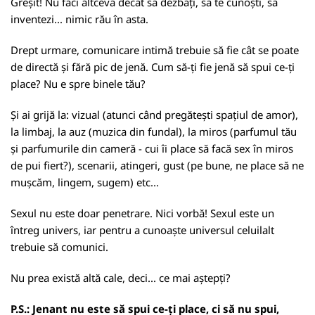
Greșit! Nu faci altceva decât să dezbați, să te cunoști, să
inventezi... nimic rău în asta.
Drept urmare, comunicare intimă trebuie să fie cât se poate
de directă și fără pic de jenă. Cum să-ți fie jenă să spui ce-ți
place? Nu e spre binele tău?
Și ai grijă la: vizual (atunci când pregătești spațiul de amor),
la limbaj, la auz (muzica din fundal), la miros (parfumul tău
și parfumurile din cameră - cui îi place să facă sex în miros
de pui fiert?), scenarii, atingeri, gust (pe bune, ne place să ne
mușcăm, lingem, sugem) etc...
Sexul nu este doar penetrare. Nici vorbă! Sexul este un
întreg univers, iar pentru a cunoaște universul celuilalt
trebuie să comunici.
Nu prea există altă cale, deci... ce mai aștepți?
P.S.: Jenant nu este să spui ce-ți place, ci să nu spui,