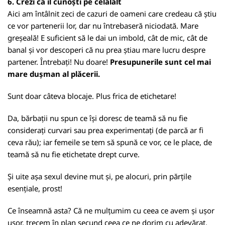
6. Crezi că îl cunoști pe celălalt
Aici am întâlnit zeci de cazuri de oameni care credeau că știu
ce vor partenerii lor, dar nu întrebaseră niciodată. Mare
greșeală! E suficient să le dai un imbold, cât de mic, cât de
banal și vor descoperi că nu prea știau mare lucru despre
partener. Întrebați! Nu doare!
Presupunerile sunt cel mai
mare dușman al plăcerii.
Sunt doar câteva blocaje. Plus frica de etichetare!
Da, bărbații nu spun ce își doresc de teamă să nu fie
considerați curvari sau prea experimentați (de parcă ar fi
ceva rău); iar femeile se tem să spună ce vor, ce le place, de
teamă să nu fie etichetate drept curve.
Și uite așa sexul devine mut și, pe alocuri, prin părțile
esențiale, prost!
Ce înseamnă asta? Că ne mulțumim cu ceea ce avem și ușor
ușor, trecem în plan secund ceea ce ne dorim cu adevărat.