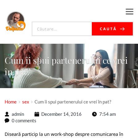
CAUTĂ
Cum îi spui partenerului ce vrei
în pat?
Home
sex
Cum îi spui partenerului ce vrei în pat?
admin
December 14, 2016
7:54 am
0 comments
Diseară particip la un work-shop despre comunicarea în