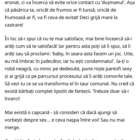
eronat, ci va încerca să evite orice contact cu 'dușmanul'. Așa
că păsărica ta, oricât de frumos ar fi tunsă, oricât de
frumoasă ar fi, va fi ceva de evitat! Deci grijă mare la
castrare!
În loc să-i spui că nu te mai satisface, mai bine încearcă să-i
arăți cum să te satisfacă! Iar pentru asta poți să îi spui, să îi
arăți sau să proclami: 'baby, în seara asta facem un joc. Uite,
eu mă îmbrac în judecător, iar tu ești condamnatul'. Ia-ți o
robă neagră, cu nimic pe dedesubt, pune niște pantofi sexy
și ai grijă ca pe parcursul procesului să îi arăți comorile tale.
Să vezi tu ce se va transforma el în taur comunal. Nu cred că
există bărbați complet lipsitit de fantezii. Trebuie doar să-i
încerci!
Mai există o capcană - să consideri că dacă ajungi să
vorbești despre sex... e ceva nașpa între voi! Sau nu mai
merge.