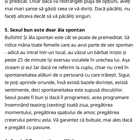
și predicat. Chiar dacă vă restrangeti plaja de opțiuni, aveți
mai mari șanse să găsiți ceea ce vă doriți. Dacă păcăliți, nu
faceți altceva decât să vă păcăliți singuri.
5. Sexul bun este doar ăla spontan
Bullshit! Și ăla spontan este cât se poate de premeditat. Să
ridice mâna toate femeile care au avut parte de sex spontan
- adică au intrat într-un local, au văzut un bărbat mișto și
peste 25 de minute își exersau vocalele în urechea lui. Așa
ziceam și eu! Iar dacă ne referim la cuplu, chiar nu cred în
spontaneitatea alături de o persoană cu care trăiești. Sigur,
te poți aprinde oriunde, însă există bazele dorinței, există
sentimente, deci spontaneitatea este supusă discuțiilor.
Sexul poate fi bun și dacă îl programezi, acea programare
însemnând teasing (sexting) toată ziua, pregătirea
momentului, pregătirea spațiului de amor, pregătirea
creierului pentru asta. Vă garantez că bubuie, mai ales dacă
e pregătit cu pasiune.