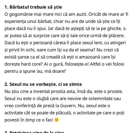
1. Bărbatul trebuie să știe
O gogomănie mai mare nici că am auzit. Oricât de mare ar fi
experiența unui bărbat, chiar nu are de unde să știe ce îți
place dacă nu îi spui. Iar dacă te aștepți să te ia pe ghicite, s-
ar putea să ai surprize care să-ți taie orice urmă de plăcere.
Dacă tu ești o persoană căreia îi place sexul lent, cu atingeri
și privit în ochi, oare cum își va da el seama? Nu crezi că
există șanse ca el să creadă că ești o amazoană care își
dorește hard core? Ai o gură, folosește-o! Altfel o vei folosi
pentru a spune 'au, mă doare!'
2. Sexul nu se vorbește, ci se simte
Nu știu cine a inventat prostia asta, însă da, este o prostie.
Sexul nu este o slujbă care are nevoie de solemnitate sau
vreo conferință de presă la Guvern. Nu, sexul este o
activitate cât se poate de plăcută, o activitate pe care o poți
povesti în timp ce o faci
3. Potrivirea vine de la sine