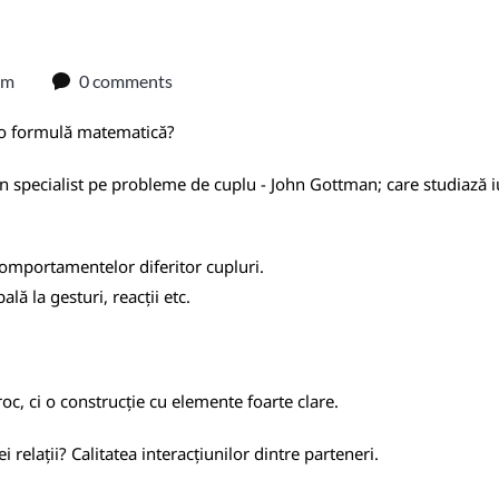
am
0 comments
r-o formulă matematică?
 un specialist pe probleme de cuplu - John Gottman; care studiază i
comportamentelor diferitor cupluri.
ă la gesturi, reacții etc.
roc, ci o construcție cu elemente foarte clare.
relații? Calitatea interacțiunilor dintre parteneri.