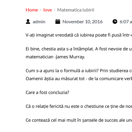
Home
love
Matematica iubirii
admin
November 10, 2016
6:07 
V-ați imaginat vreodată că iubirea poate fi pusă înt
Ei bine, chestia asta s-a întâmplat. A fost nevoie de
matematician -James Murray.
Cum s-a ajuns la o formulă a iubirii? Prin studierea 
Oamenii ăștia au măsurat tot - de la comunicare verbal
Care a fost concluzia?
Că o relație fericită nu este o chestiune ce ține de no
Ce contează cel mai mult în șansele de succes ale unei 