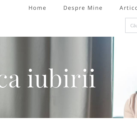
Home
Despre Mine
Artic
a iubirii