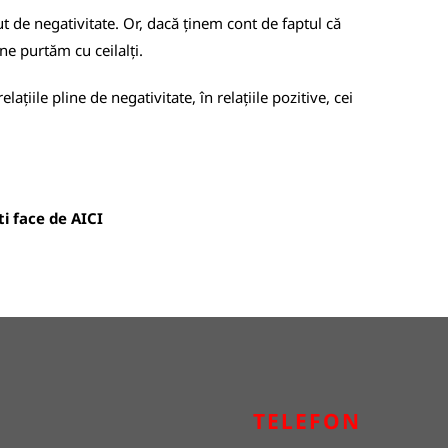
t de negativitate. Or, dacă ținem cont de faptul că
ne purtăm cu ceilalți.
iile pline de negativitate, în relațiile pozitive, cei
oti face de
AICI
TELEFON