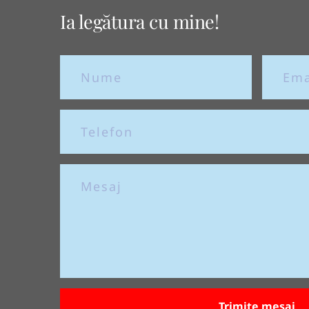
Ia legătura cu mine!
Trimite mesaj