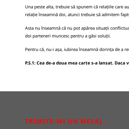
Una peste alta, trebuie să spunem că relațiile care a
relație înseamnă doi, atunci trebuie să admitem faptul
Asta nu înseamnă că nu pot apărea situații conflictual
doi parteneri muncesc pentru a găsi soluții.
Pentru că, nu-i așa, iubirea înseamnă dorința de a r
P.S.1: Cea de-a doua mea carte s-a lansat. Daca vre
TRIMITE-MI UN MESAJ