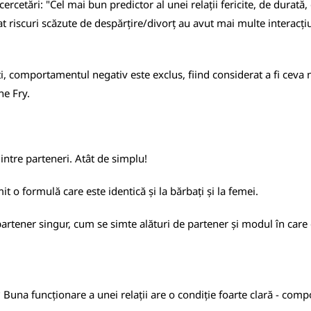
rcetări: "Cel mai bun predictor al unei relații fericite, de durată,
at riscuri scăzute de despărțire/divorț au avut mai multe interacțiun
iți, comportamentul negativ este exclus, fiind considerat a fi ceva n
ne Fry.
dintre parteneri. Atât de simplu!
it o formulă care este identică și la bărbați și la femei.
tener singur, cum se simte alături de partener și modul în care ce
 Buna funcționare a unei relații are o condiție foarte clară - comp