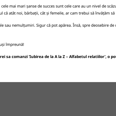
u cele mai mari șanse de succes sunt cele care au un nivel de scăzu
 că atât noi, bărbații, cât și femeile, ar cam trebui să învățăm să 
e sau nemulțumiri. Sigur că pot apărea. Însă, spre deosebire de relaț
euși împreună!
i sa comanzi ‘Iubirea de la A la Z – Alfabetul relatiilor’, o p