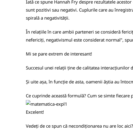
Iată ce spune Hannah Fry despre rezultatele acestor ce
sunt pozitivi sau negativi. Cuplurile care au înregistr
spirală a negativității.
În relațiile în care ambii parteneri se consideră feric
nefericiți, negativismul este considerat normal", spu
Mi se pare extrem de interesant!
Succesul unei relații ține de calitatea interacțiunilor 
Și uite așa, în funcție de asta, oamenii ăștia au întocm
Ce cuprinde această formulă? Cum se simte fiecare par
Excelent!
Vedeți de ce spun că necondiționarea nu are loc aici?