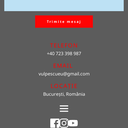
Trimite mesaj
TELEFON
+40 723 398 987
EMAIL 
vulpescueu
@gmail.com
LOCAȚIE
București, România