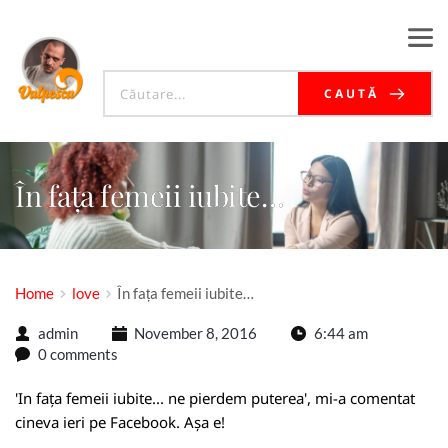
CAUTĂ
În fața femeii iubite…
Home
love
În fața femeii iubite…
admin
November 8, 2016
6:44 am
0 comments
'In fața femeii iubite... ne pierdem puterea', mi-a comentat
cineva ieri pe Facebook. Așa e!