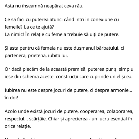
Asta nu înseamnă neapărat ceva rău.
Ce să faci cu puterea atunci când intri în conexiune cu
femeile? La ce te ajută?
La nimic! În relație cu femeia trebuie să uiți de putere.
Și asta pentru că femeia nu este dușmanul bărbatului, ci
partenera, prietena, iubita lui.
Or dacă plecăm de la această premisă, puterea pur și simplu
iese din schema acestei construcții care cuprinde un el și ea.
Iubirea nu este despre jocuri de putere, ci despre armonie...
în doi!
Acolo unde există jocuri de putere, cooperarea, colaborarea,
respectul... scârțâie. Chiar și aprecierea - un lucru esențial în
orice relație.