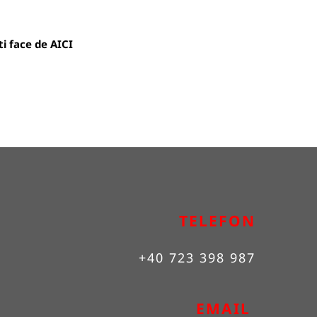
oti face de
AICI
TELEFON
+40 723 398 987
EMAIL 