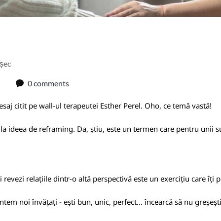
eșec
0 comments
esaj citit pe wall-ul terapeutei Esther Perel. Oho, ce temă vastă!
a ideea de reframing. Da, știu, este un termen care pentru unii s
i revezi relațiile dintr-o altă perspectivă este un exercițiu care îț
tem noi învățați - ești bun, unic, perfect... încearcă să nu greșeșt