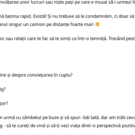
nvățarea unor lucruri sau niște pași pe care e musai să-i urmezi în 
sumă bezina rapid. Există! Și nu trebuie să le condamnăm, ci doar 
nul singur un camion pe distanțe foarte mari
nic sau relații care te fac să te simți ca într-o temniță. Trecând pes
tine și despre conviețuirea în cuplu?
ig?
șor?
n urmă cu zâmbetul pe buze și să spun -băi tată, dar am trăit ceva.
 să te cureți de vină și să-ți vezi viața dintr-o perspectivă poziti