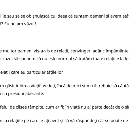
ile sau să se obișnuiască cu ideea că suntem oameni și avem atât c
lă? Eu nu am văzut!
e multor oameni vis-a-vis de relații, convingeri adânc împământeni
 fi cazul să spunem că nu este normal să tratăm toate relațiile la fel
ații care au particularitățile lor.
găsit iubirea vieții! Vedeți, încă de mici știm că trebuie să căutăm
m cu presiuni aberante.
lul de clișee tâmpite, cum ar fi: în viață nu ai parte decât de o si
 la relațiile pe care le-ați avut și să vă răspundeți cât se poate de 