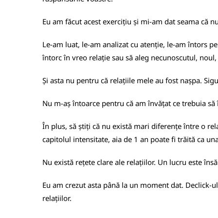
Eu am făcut acest exercițiu și mi-am dat seama că nu
Le-am luat, le-am analizat cu atenție, le-am întors p
întorc în vreo relație sau să aleg necunoscutul, noul, 
Și asta nu pentru că relațiile mele au fost nașpa. Sigu
Nu m-aș întoarce pentru că am învățat ce trebuia să în
În plus, să știți că nu există mari diferențe între o re
capitolul intensitate, aia de 1 an poate fi trăită ca un
Nu există rețete clare ale relațiilor. Un lucru este îns
Eu am crezut asta până la un moment dat. Declick-ul s
relațiilor.