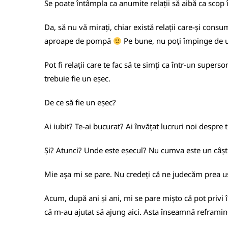
Se poate întâmpla ca anumite relații să aibă ca scop î
Da, să nu vă mirați, chiar există relații care-și con
aproape de pompă
Pe bune, nu poți împinge de u
Pot fi relații care te fac să te simți ca într-un superso
trebuie fie un eșec.
De ce să fie un eșec?
Ai iubit? Te-ai bucurat? Ai învățat lucruri noi despre 
Și? Atunci? Unde este eșecul? Nu cumva este un câșt
Mie așa mi se pare. Nu credeți că ne judecăm prea u
Acum, după ani și ani, mi se pare mișto că pot privi î
că m-au ajutat să ajung aici. Asta înseamnă reframing -