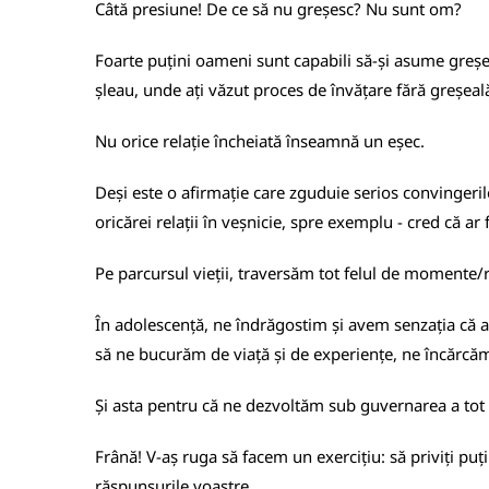
Câtă presiune! De ce să nu greșesc? Nu sunt om?
Foarte puțini oameni sunt capabili să-și asume greșel
șleau, unde ați văzut proces de învățare fără greșea
Nu orice relație încheiată înseamnă un eșec.
Deși este o afirmație care zguduie serios convingeril
oricărei relații în veșnicie, spre exemplu - cred că ar
Pe parcursul vieții, traversăm tot felul de momente/rel
În adolescență, ne îndrăgostim și avem senzația că am 
să ne bucurăm de viață și de experiențe, ne încărcă
Și asta pentru că ne dezvoltăm sub guvernarea a tot fe
Frână! V-aș ruga să facem un exercițiu: să priviți puțin
răspunsurile voastre.