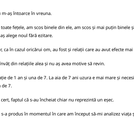
 m-aș întoarce în vreuna.
e toate fețele, am scos binele din ele, am scos și mai puțin binele
aș alege noul fără ezitare.
r, ca în cazul oricărui om, au fost și relații care au avut efecte ma
văț din relațiile alea și nu aș avea motive să revin.
lație de 1 an și una de 7. La aia de 7 ani uzura e mai mare și necesi
a de 7.
ă cert, faptul că s-au încheiat chiar nu reprezintă un eșec.
-a produs în momentul în care am început să-mi analizez viața și, 