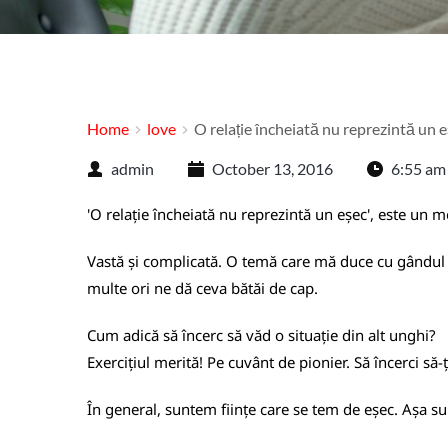
Home
love
O relație încheiată nu reprezintă un 
admin
October 13, 2016
6:55 am
'O relație încheiată nu reprezintă un eșec', este un m
Vastă și complicată. O temă care mă duce cu gândul l
multe ori ne dă ceva bătăi de cap.
Cum adică să încerc să văd o situație din alt unghi?
Exercițiul merită! Pe cuvânt de pionier. Să încerci să-ț
În general, suntem ființe care se tem de eșec. Așa sun