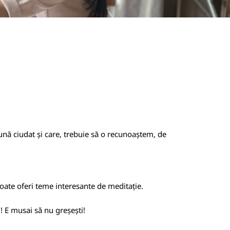
ună ciudat și care, trebuie să o recunoaștem, de
i poate oferi teme interesante de meditație.
i! E musai să nu greșești!