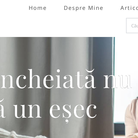
Home
Despre Mine
Artic
încheiată nu
ă un eșec