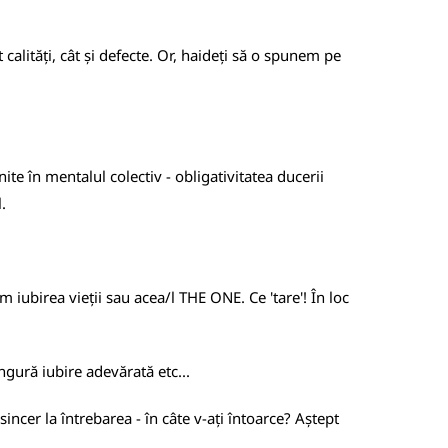
alități, cât și defecte. Or, haideți să o spunem pe
te în mentalul colectiv - obligativitatea ducerii
.
 iubirea vieții sau acea/l THE ONE. Ce 'tare'! În loc
ngură iubire adevărată etc...
sincer la întrebarea - în câte v-ați întoarce? Aștept