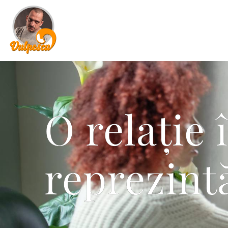
O relație 
reprezint