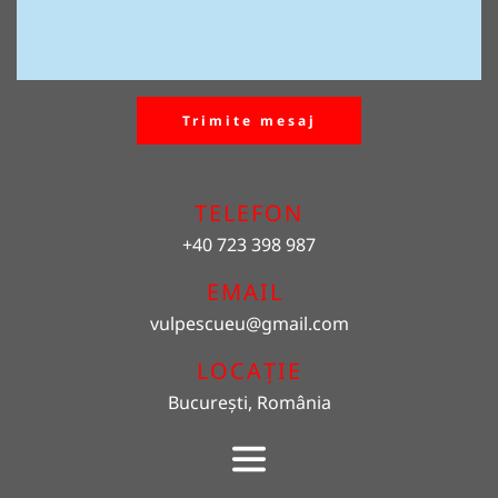
Trimite mesaj
TELEFON
+40 723 398 987
EMAIL 
vulpescueu
@gmail.com
LOCAȚIE
București, România