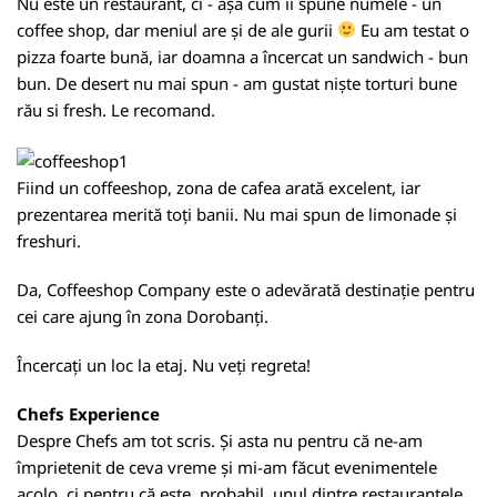
Nu este un restaurant, ci - așa cum îi spune numele - un
coffee shop, dar meniul are și de ale gurii
Eu am testat o
pizza foarte bună, iar doamna a încercat un sandwich - bun
bun. De desert nu mai spun - am gustat niște torturi bune
rău si fresh. Le recomand.
Fiind un coffeeshop, zona de cafea arată excelent, iar
prezentarea merită toți banii. Nu mai spun de limonade și
freshuri.
Da, Coffeeshop Company este o adevărată destinație pentru
cei care ajung în zona Dorobanți.
Încercați un loc la etaj. Nu veți regreta!
Chefs Experience
Despre Chefs am tot scris. Și asta nu pentru că ne-am
împrietenit de ceva vreme și mi-am făcut evenimentele
acolo, ci pentru că este, probabil, unul dintre restaurantele