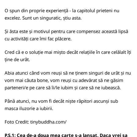
O spun din proprie experiență - la capitolul prieteni nu
excelez. Sunt un singuratic, știu asta.
Și ăsta este și motivul pentru care compensez această lipsă
cu activități care îmi fac plăcere.
Cred că e o soluție mai mișto decât relațiile în care celălalt îți
ține de urât.
Abia atunci când vom reuși să ne ținem singuri de urât și nu
vom mai căuta bone, vom reuși cu adevărat să ne găsim
parteneri/e pe care să îi/le iubim și care să ne iubească.
Până atunci, nu vom fi decât niște răpitori ascunși sub
masca iluzorie a iubirii.
Foto Credit:
tinybuddha.com/
P.S.1: Cea de-a doua mea carte s-a lansat. Daca vrei sa