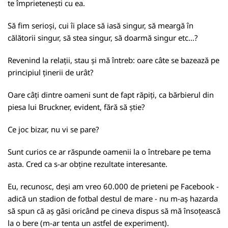
te împrietenești cu ea.
Să fim serioși, cui îi place să iasă singur, să meargă în
călătorii singur, să stea singur, să doarmă singur etc...?
Revenind la relații, stau și mă întreb: oare câte se bazează pe
principiul ținerii de urât?
Oare câți dintre oameni sunt de fapt răpiți, ca bărbierul din
piesa lui Bruckner, evident, fără să știe?
Ce joc bizar, nu vi se pare?
Sunt curios ce ar răspunde oamenii la o întrebare pe tema
asta. Cred ca s-ar obține rezultate interesante.
Eu, recunosc, deși am vreo 60.000 de prieteni pe Facebook -
adică un stadion de fotbal destul de mare - nu m-aș hazarda
să spun că aș găsi oricând pe cineva dispus să mă însoțească
la o bere (m-ar tenta un astfel de experiment).