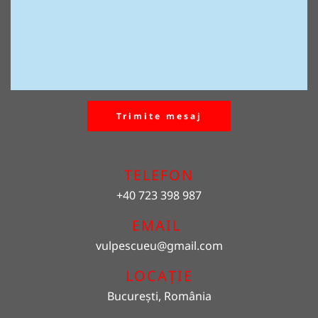
Trimite mesaj
TELEFON
+40 723 398 987
EMAIL 
vulpescueu
@gmail.com
LOCAȚIE
București, România