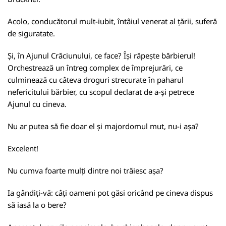
Acolo, conducătorul mult-iubit, întâiul venerat al țării, suferă
de siguratate.
Și, în Ajunul Crăciunului, ce face? Își răpește bărbierul!
Orchestrează un întreg complex de împrejurări, ce
culminează cu câteva droguri strecurate în paharul
nefericitului bărbier, cu scopul declarat de a-și petrece
Ajunul cu cineva.
Nu ar putea să fie doar el și majordomul mut, nu-i așa?
Excelent!
Nu cumva foarte mulți dintre noi trăiesc așa?
Ia gândiți-vă: câți oameni pot găsi oricând pe cineva dispus
să iasă la o bere?