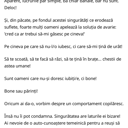
Aparent, lucrurile par simple, ba chiar banale, dar nu sunt.
Deloc!
Și, din păcate, pe fondul acestei singurătăți ce erodează
suflete, foarte mulți oameni apelează la soluția de avarie:
'cred ca ar trebui să-mi găsesc pe cineva!'
Pe cineva pe care să nu-l/o iubesc, ci care să-mi țină de urât!
Să te scoată, să te facă să râzi, să te țină în brațe... chestii de
astea umane!
Sunt oameni care nu-și doresc iubiți/e, ci bone!
Bone sau părinți!
Oricum ai da-o, vorbim despre un comportament copilăresc.
Însă nu îi pot condamna. Singurătatea are laturile ei bizare!
Ai nevoie de o auto-cunoaștere temeinică pentru a reuși să