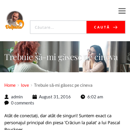
CAUTĂ
Trebuie să-mi găsesc pe cineva
Home
love
Trebuie să-mi găsesc pe cineva
admin
August 31, 2016
6:02 am
0 comments
Atât de conectați, dar atât de singuri! Suntem exact ca
personajul principal din piesa 'Crăciun la palat' a lui Pascal
Bruckner.